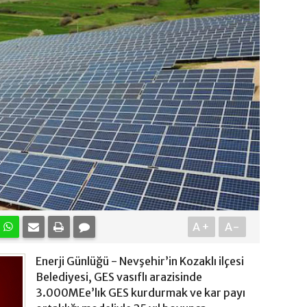
A+
A-
Enerji Günlüğü - Nevşehir’in Kozaklı ilçesi
Belediyesi, GES vasıflı arazisinde
3.000MEe’lık GES kurdurmak ve kar payı