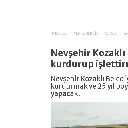
HABERLER
YENİLENEBİLİR
GÜNEŞ
Nev
Nevşehir Kozaklı
kurdurup işlettir
Nevşehir Kozaklı Belediy
kurdurmak ve 25 yıl boy
yapacak.