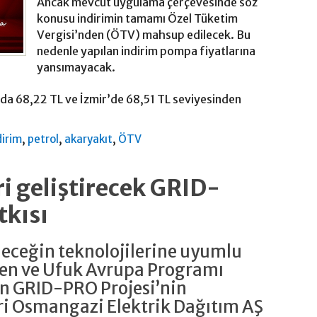
Ancak mevcut uygulama çerçevesinde söz
konusu indirimin tamamı Özel Tüketim
Vergisi’nden (ÖTV) mahsup edilecek. Bu
nedenle yapılan indirim pompa fiyatlarına
yansımayacak.
’da 68,22 TL ve İzmir’de 68,51 TL seviyesinden
,
,
,
dirim
petrol
akaryakıt
ÖTV
i geliştirecek GRID-
tkısı
eleceğin teknolojilerine uyumlu
yen ve Ufuk Avrupa Programı
n GRID-PRO Projesi’nin
ri Osmangazi Elektrik Dağıtım AŞ