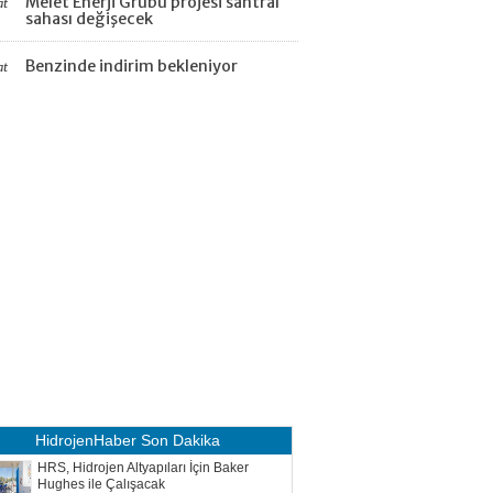
Melet Enerji Grubu projesi santral
at
sahası değişecek
Benzinde indirim bekleniyor
at
HidrojenHaber
Son Dakika
HRS, Hidrojen Altyapıları İçin Baker
Hughes ile Çalışacak