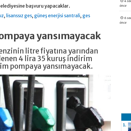
4 sa
 Belediyesine başvuru yapacaklar.
önce
,
,
,
sız
lisanssız ges
güneş enerjisi santrali
ges
6 sa
önce
 pompaya yansımayacak
nzinin litre fiyatına yarından
enen 4 lira 35 kuruş indirim
irim pompaya yansımayacak.
1.