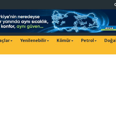
raçlar
Yenilenebilir
Kömür
Petrol
Doğa