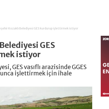
şehir Kozaklı Belediyesi GES kurdurup işlettirmek istiyor
 Belediyesi GES
mek istiyor
esi, GES vasıflı arazisinde GGES
unca işlettirmek için ihale