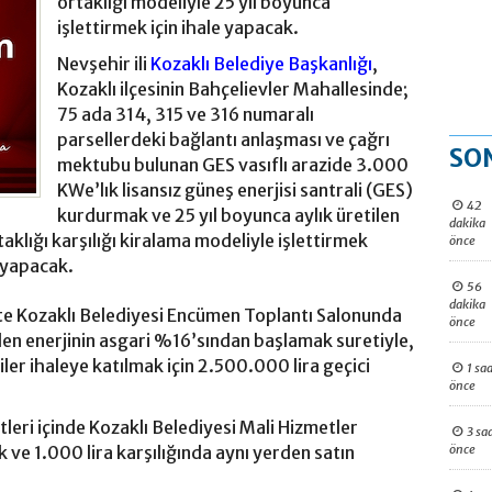
ortaklığı modeliyle 25 yıl boyunca
işlettirmek için ihale yapacak.
Nevşehir ili
Kozaklı Belediye Başkanlığı
,
Kozaklı ilçesinin Bahçelievler Mahallesinde;
75 ada 314, 315 ve 316 numaralı
parsellerdeki bağlantı anlaşması ve çağrı
SO
mektubu bulunan GES vasıflı arazide 3.000
KWe’lık lisansız güneş enerjisi santrali (GES)
42
kurdurmak ve 25 yıl boyunca aylık üretilen
dakika
aklığı karşılığı kiralama modeliyle işlettirmek
önce
e yapacak.
56
dakika
te Kozaklı Belediyesi Encümen Toplantı Salonunda
önce
ilen enerjinin asgari %16’sından başlamak suretiyle,
iler ihaleye katılmak için 2.500.000 lira geçici
1 saa
önce
tleri içinde Kozaklı Belediyesi Mali Hizmetler
3 sa
önce
ve 1.000 lira karşılığında aynı yerden satın