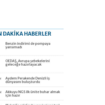
N DAKİKA HABERLER
Benzin indirimi de pompaya
yansımadı
OEDAŞ, Avrupa şebekelerini
geleceğe hazırlayacak
Aydem Perakende Denizli iş
t
dünyasını buluşturdu
Akkuyu NGS ilk ünite buhar almak
at
için hazır