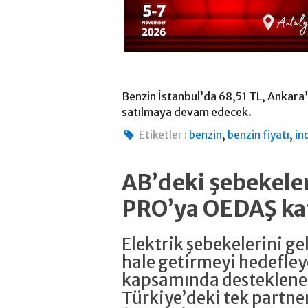
Benzin İstanbul’da 68,51 TL, Ankara
satılmaya devam edecek.
,
,
Etiketler :
benzin
benzin fiyatı
in
AB’deki şebekeler
PRO’ya OEDAŞ ka
Elektrik şebekelerini g
hale getirmeyi hedefle
kapsamında desteklene
Türkiye’deki tek partne