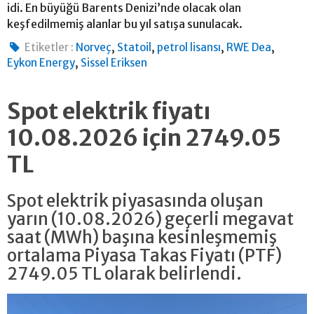
idi. En büyüğü Barents Denizi’nde olacak olan
keşfedilmemiş alanlar bu yıl satışa sunulacak.
,
,
,
,
Etiketler :
Norveç
Statoil
petrol lisansı
RWE Dea
,
Eykon Energy
Sissel Eriksen
Spot elektrik fiyatı
10.08.2026 için 2749.05
TL
Spot elektrik piyasasında oluşan
yarın (10.08.2026) geçerli megavat
saat (MWh) başına kesinleşmemiş
ortalama Piyasa Takas Fiyatı (PTF)
2749.05 TL olarak belirlendi.