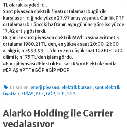
TL olarak kaydedildi.
Spot piyasada elektrik fiyatı ortalaması bugün ile
karşılaştırıldığında yüzde 27.97 artış yaşandı. Günlük PTF
ortalaması bir önceki haftanın aynı gününe göre ise yüzde
17.42 artış gösterdi.
Bugün ise spot piyasada elektrik MWh başına aritmetik
ortalama 1980.21 TL'den, en yüksek saat 20:00-21:00
aralığı için 3999.99 TL'den ve en düşük saat 10:00-11:00
dilimi için 175 TL'den işlem gördü.
#EnerjiPiyasası #ElektrikBorsası #SpotElektrikFiyatları
#EPİAŞ #PTF #GÖP #GİP #DGP
,
,
Etiketler :
enerji piyasası
elektrik borsası
spot elektrik
,
,
,
,
,
fiyatları
EPİAŞ
PTF
GÖP
GİP
DGP
Alarko Holding ile Carrier
vedalaşıyor