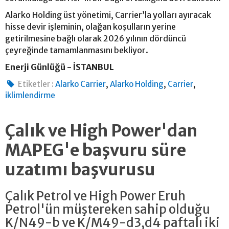
Alarko Holding üst yönetimi, Carrier’la yolları ayıracak
hisse devir işleminin, olağan koşulların yerine
getirilmesine bağlı olarak 2026 yılının dördüncü
çeyreğinde tamamlanmasını bekliyor.
Enerji Günlüğü - İSTANBUL
,
,
,
Etiketler :
Alarko Carrier
Alarko Holding
Carrier
iklimlendirme
Çalık ve High Power'dan
MAPEG'e başvuru süre
uzatımı başvurusu
Çalık Petrol ve High Power Eruh
Petrol'ün müştereken sahip olduğu
K/N49-b ve K/M49-d3,d4 paftalı iki