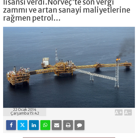
lisansı verdi.Norveç’te son vergi
zammı ve artan sanayi maliyetlerine
rağmen petrol...
22 Ocak 2014
A+
A-
Çarşamba 15:42