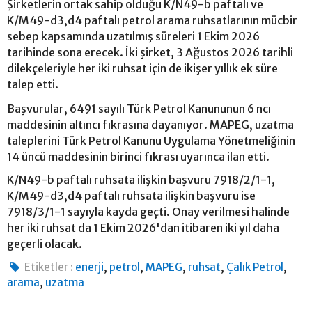
Şirketlerin ortak sahip olduğu K/N49-b paftalı ve
K/M49-d3,d4 paftalı petrol arama ruhsatlarının mücbir
sebep kapsamında uzatılmış süreleri 1 Ekim 2026
tarihinde sona erecek. İki şirket, 3 Ağustos 2026 tarihli
dilekçeleriyle her iki ruhsat için de ikişer yıllık ek süre
talep etti.
Başvurular, 6491 sayılı Türk Petrol Kanununun 6 ncı
maddesinin altıncı fıkrasına dayanıyor. MAPEG, uzatma
taleplerini Türk Petrol Kanunu Uygulama Yönetmeliğinin
14 üncü maddesinin birinci fıkrası uyarınca ilan etti.
K/N49-b paftalı ruhsata ilişkin başvuru 7918/2/1-1,
K/M49-d3,d4 paftalı ruhsata ilişkin başvuru ise
7918/3/1-1 sayıyla kayda geçti. Onay verilmesi halinde
her iki ruhsat da 1 Ekim 2026'dan itibaren iki yıl daha
geçerli olacak.
,
,
,
,
,
Etiketler :
enerji
petrol
MAPEG
ruhsat
Çalık Petrol
,
arama
uzatma