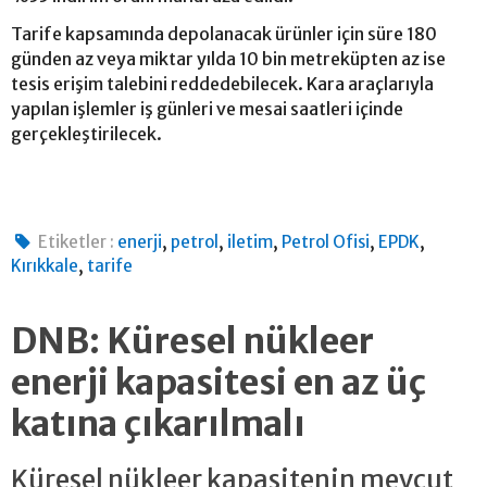
Tarife kapsamında depolanacak ürünler için süre 180
günden az veya miktar yılda 10 bin metreküpten az ise
tesis erişim talebini reddedebilecek. Kara araçlarıyla
yapılan işlemler iş günleri ve mesai saatleri içinde
gerçekleştirilecek.
,
,
,
,
,
Etiketler :
enerji
petrol
iletim
Petrol Ofisi
EPDK
,
Kırıkkale
tarife
DNB: Küresel nükleer
enerji kapasitesi en az üç
katına çıkarılmalı
Küresel nükleer kapasitenin mevcut