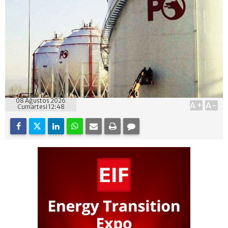
08 Ağustos 2026
A+
A-
Cumartesi 12:48