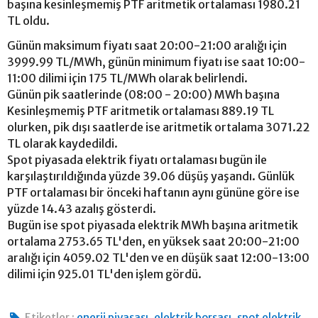
başına kesinleşmemiş PTF aritmetik ortalaması 1980.21
TL oldu.
Günün maksimum fiyatı saat 20:00-21:00 aralığı için
3999.99 TL/MWh, günün minimum fiyatı ise saat 10:00-
11:00 dilimi için 175 TL/MWh olarak belirlendi.
Günün pik saatlerinde (08:00 - 20:00) MWh başına
Kesinleşmemiş PTF aritmetik ortalaması 889.19 TL
olurken, pik dışı saatlerde ise aritmetik ortalama 3071.22
TL olarak kaydedildi.
Spot piyasada elektrik fiyatı ortalaması bugün ile
karşılaştırıldığında yüzde 39.06 düşüş yaşandı. Günlük
PTF ortalaması bir önceki haftanın aynı gününe göre ise
yüzde 14.43 azalış gösterdi.
Bugün ise spot piyasada elektrik MWh başına aritmetik
ortalama 2753.65 TL'den, en yüksek saat 20:00-21:00
aralığı için 4059.02 TL'den ve en düşük saat 12:00-13:00
dilimi için 925.01 TL'den işlem gördü.
,
,
Etiketler :
enerji piyasası
elektrik borsası
spot elektrik