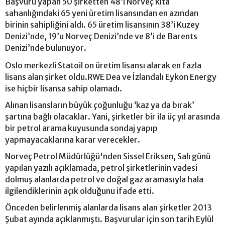
Başvuru yapan 50 şirketten 48’i Norveç kıta
sahanlığındaki 65 yeni üretim lisansından en azından
birinin sahipliğini aldı. 65 üretim lisansının 38’i Kuzey
Denizi’nde, 19’u Norveç Denizi’nde ve 8’i de Barents
Denizi’nde bulunuyor.
Oslo merkezli Statoil on üretim lisansı alarak en fazla
lisans alan şirket oldu.RWE Dea ve İzlandalı Eykon Energy
ise hiçbir lisansa sahip olamadı.
Alınan lisansların büyük çoğunluğu ‘kaz ya da bırak’
şartına bağlı olacaklar. Yani, şirketler bir ila üç yıl arasında
bir petrol arama kuyusunda sondaj yapıp
yapmayacaklarına karar verecekler.
Norveç Petrol Müdürlüğü'nden Sissel Eriksen, Salı günü
yapılan yazılı açıklamada, petrol şirketlerinin vadesi
dolmuş alanlarda petrol ve doğal gaz aramasıyla hala
ilgilendiklerinin açık olduğunu ifade etti.
Önceden belirlenmiş alanlarda lisans alan şirketler 2013
Şubat ayında açıklanmıştı. Başvurular için son tarih Eylül