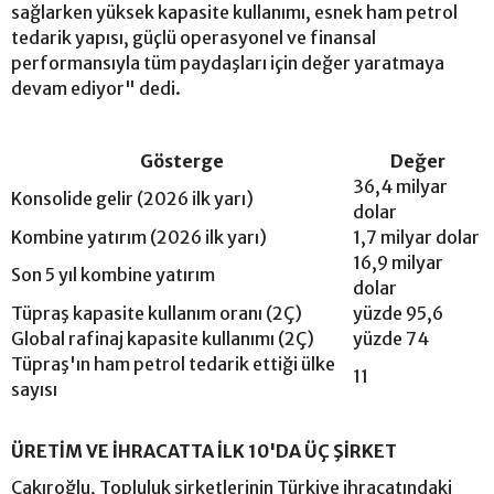
sağlarken yüksek kapasite kullanımı, esnek ham petrol
tedarik yapısı, güçlü operasyonel ve finansal
performansıyla tüm paydaşları için değer yaratmaya
devam ediyor" dedi.
Gösterge
Değer
36,4 milyar
Konsolide gelir (2026 ilk yarı)
dolar
Kombine yatırım (2026 ilk yarı)
1,7 milyar dolar
16,9 milyar
Son 5 yıl kombine yatırım
dolar
Tüpraş kapasite kullanım oranı (2Ç)
yüzde 95,6
Global rafinaj kapasite kullanımı (2Ç)
yüzde 74
Tüpraş'ın ham petrol tedarik ettiği ülke
11
sayısı
ÜRETİM VE İHRACATTA İLK 10'DA ÜÇ ŞİRKET
Çakıroğlu, Topluluk şirketlerinin Türkiye ihracatındaki