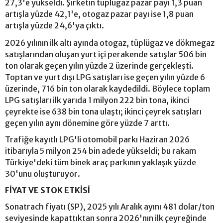
27,3'e yükseldi. Şirketin tüplügaz pazar payı 1,3 puan
artışla yüzde 42,1'e, otogaz pazar payı ise 1,8 puan
artışla yüzde 24,6'ya çıktı.
2026 yılının ilk altı ayında otogaz, tüplügaz ve dökmegaz
satışlarından oluşan yurt içi perakende satışlar 506 bin
ton olarak geçen yılın yüzde 2 üzerinde gerçekleşti.
Toptan ve yurt dışı LPG satışları ise geçen yılın yüzde 6
üzerinde, 716 bin ton olarak kaydedildi. Böylece toplam
LPG satışları ilk yarıda 1 milyon 222 bin tona, ikinci
çeyrekte ise 638 bin tona ulaştı; ikinci çeyrek satışları
geçen yılın aynı dönemine göre yüzde 7 arttı.
Trafiğe kayıtlı LPG'li otomobil parkı Haziran 2026
itibarıyla 5 milyon 254 bin adede yükseldi; bu rakam
Türkiye'deki tüm binek araç parkının yaklaşık yüzde
30'unu oluşturuyor.
FİYAT VE STOK ETKİSİ
Sonatrach fiyatı (SP), 2025 yılı Aralık ayını 481 dolar/ton
seviyesinde kapattıktan sonra 2026'nın ilk çeyreğinde