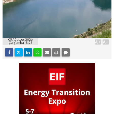
05 Ağustos 2026
A+
A-
Çarşamba 18:23