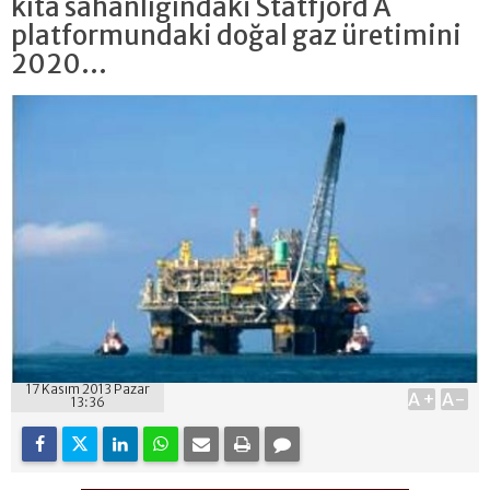
kıta sahanlığındaki Statfjord A
platformundaki doğal gaz üretimini
2020...
17 Kasım 2013 Pazar
A+
A-
13:36