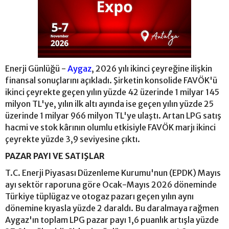
Enerji Günlüğü -
Aygaz
, 2026 yılı ikinci çeyreğine ilişkin
finansal sonuçlarını açıkladı. Şirketin konsolide FAVÖK'ü
ikinci çeyrekte geçen yılın yüzde 42 üzerinde 1 milyar 145
milyon TL'ye, yılın ilk altı ayında ise geçen yılın yüzde 25
üzerinde 1 milyar 966 milyon TL'ye ulaştı. Artan LPG satış
hacmi ve stok kârının olumlu etkisiyle FAVÖK marjı ikinci
çeyrekte yüzde 3,9 seviyesine çıktı.
PAZAR PAYI VE SATIŞLAR
T.C. Enerji Piyasası Düzenleme Kurumu'nun (EPDK) Mayıs
ayı sektör raporuna göre Ocak-Mayıs 2026 döneminde
Türkiye tüplügaz ve otogaz pazarı geçen yılın aynı
dönemine kıyasla yüzde 2 daraldı. Bu daralmaya rağmen
Aygaz'ın toplam LPG pazar payı 1,6 puanlık artışla yüzde