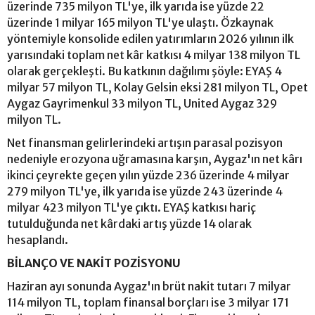
üzerinde 735 milyon TL'ye, ilk yarıda ise yüzde 22
üzerinde 1 milyar 165 milyon TL'ye ulaştı. Özkaynak
yöntemiyle konsolide edilen yatırımların 2026 yılının ilk
yarısındaki toplam net kâr katkısı 4 milyar 138 milyon TL
olarak gerçekleşti. Bu katkının dağılımı şöyle: EYAŞ 4
milyar 57 milyon TL, Kolay Gelsin eksi 281 milyon TL, Opet
Aygaz Gayrimenkul 33 milyon TL, United Aygaz 329
milyon TL.
Net finansman gelirlerindeki artışın parasal pozisyon
nedeniyle erozyona uğramasına karşın, Aygaz'ın net kârı
ikinci çeyrekte geçen yılın yüzde 236 üzerinde 4 milyar
279 milyon TL'ye, ilk yarıda ise yüzde 243 üzerinde 4
milyar 423 milyon TL'ye çıktı. EYAŞ katkısı hariç
tutulduğunda net kârdaki artış yüzde 14 olarak
hesaplandı.
BİLANÇO VE NAKİT POZİSYONU
Haziran ayı sonunda Aygaz'ın brüt nakit tutarı 7 milyar
114 milyon TL, toplam finansal borçları ise 3 milyar 171