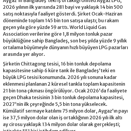
Aygaz'ın Bangladeş'teki iş ortaklığı United Aygaz LPG,
2026 yılının ilk yarısında 281 bayi ve yaklaşık 14 bin 500
satış noktasıyla faaliyet gösterdi. Şirket Ocak-Haziran
döneminde toplam 145 bin ton satışa ulaştı; bu rakam
geçen yıla göre yüzde 59 arttı. World Liquid Gas
Association verilerine göre 1,8 milyon tonluk pazar
büyüklüğüne sahip Bangladeş, son beş yılda yüzde 9 yıllık
ortalama büyümeyle dünyanın hızlı büyüyen LPG pazarları
arasında yer alıyor.
Şirketin Chittagong tesisi, 16 bin tonluk depolama
kapasitesine sahip 6 küre tank ile Bangladeş'teki en
büyük LPG tesisi konumunda. 2026 yılı sonuna kadar
eklenmesi planlanan 2 küresel tankla toplam kapasitenin
21 bin tona çıkması öngörülüyor. Ocak 2026'da faaliyete
geçen Dhaka tesisinin 3 bin tonluk depolama kapasitesi,
2027'nin ilk çeyreğinde 5,5 bin tona yükselecek.
Kümülatif sermaye katılımı 75 milyon dolar, Aygaz'ın payı
ise 37,5 milyon dolar olan iş ortaklığının 2026 yılı ilk altı
ay cirosu yaklaşık 134 milyon dolar olarak gerçekleşti;