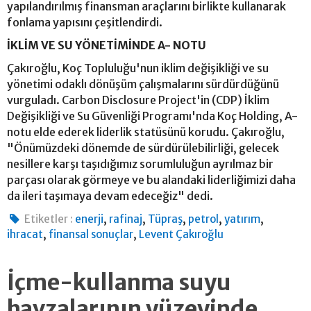
yapılandırılmış finansman araçlarını birlikte kullanarak
fonlama yapısını çeşitlendirdi.
İKLİM VE SU YÖNETİMİNDE A- NOTU
Çakıroğlu, Koç Topluluğu'nun iklim değişikliği ve su
yönetimi odaklı dönüşüm çalışmalarını sürdürdüğünü
vurguladı. Carbon Disclosure Project'in (CDP) İklim
Değişikliği ve Su Güvenliği Programı'nda Koç Holding, A-
notu elde ederek liderlik statüsünü korudu. Çakıroğlu,
"Önümüzdeki dönemde de sürdürülebilirliği, gelecek
nesillere karşı taşıdığımız sorumluluğun ayrılmaz bir
parçası olarak görmeye ve bu alandaki liderliğimizi daha
da ileri taşımaya devam edeceğiz" dedi.
,
,
,
,
,
Etiketler :
enerji
rafinaj
Tüpraş
petrol
yatırım
,
,
ihracat
finansal sonuçlar
Levent Çakıroğlu
İçme-kullanma suyu
havzalarının yüzeyinde