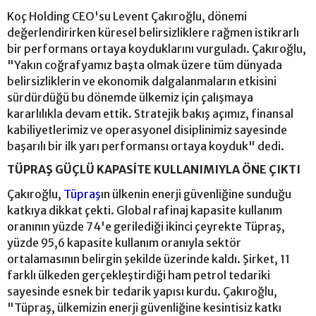
Koç Holding CEO'su Levent Çakıroğlu, dönemi
değerlendirirken küresel belirsizliklere rağmen istikrarlı
bir performans ortaya koyduklarını vurguladı. Çakıroğlu,
"Yakın coğrafyamız başta olmak üzere tüm dünyada
belirsizliklerin ve ekonomik dalgalanmaların etkisini
sürdürdüğü bu dönemde ülkemiz için çalışmaya
kararlılıkla devam ettik. Stratejik bakış açımız, finansal
kabiliyetlerimiz ve operasyonel disiplinimiz sayesinde
başarılı bir ilk yarı performansı ortaya koyduk" dedi.
TÜPRAŞ GÜÇLÜ KAPASİTE KULLANIMIYLA ÖNE ÇIKTI
Çakıroğlu,
Tüpraş
ın ülkenin enerji güvenliğine sunduğu
katkıya dikkat çekti. Global rafinaj kapasite kullanım
oranının yüzde 74'e gerilediği ikinci çeyrekte Tüpraş,
yüzde 95,6 kapasite kullanım oranıyla sektör
ortalamasının belirgin şekilde üzerinde kaldı. Şirket, 11
farklı ülkeden gerçekleştirdiği ham petrol tedariki
sayesinde esnek bir tedarik yapısı kurdu. Çakıroğlu,
"Tüpraş, ülkemizin enerji güvenliğine kesintisiz katkı