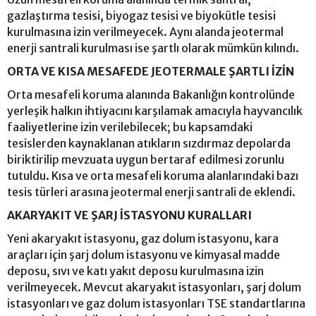
gazlaştırma tesisi, biyogaz tesisi ve biyokütle tesisi
kurulmasına izin verilmeyecek. Aynı alanda jeotermal
enerji santrali kurulması ise şartlı olarak mümkün kılındı.
ORTA VE KISA MESAFEDE JEOTERMALE ŞARTLI İZİN
Orta mesafeli koruma alanında Bakanlığın kontrolünde
yerleşik halkın ihtiyacını karşılamak amacıyla hayvancılık
faaliyetlerine izin verilebilecek; bu kapsamdaki
tesislerden kaynaklanan atıkların sızdırmaz depolarda
biriktirilip mevzuata uygun bertaraf edilmesi zorunlu
tutuldu. Kısa ve orta mesafeli koruma alanlarındaki bazı
tesis türleri arasına jeotermal enerji santrali de eklendi.
AKARYAKIT VE ŞARJ İSTASYONU KURALLARI
Yeni akaryakıt istasyonu, gaz dolum istasyonu, kara
araçları için şarj dolum istasyonu ve kimyasal madde
deposu, sıvı ve katı yakıt deposu kurulmasına izin
verilmeyecek. Mevcut akaryakıt istasyonları, şarj dolum
istasyonları ve gaz dolum istasyonları TSE standartlarına