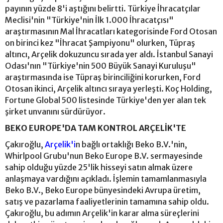
payının yüzde 8'i aştığını belirtti. Türkiye İhracatçılar
Meclisi'nin "Türkiye'nin İlk 1.000 İhracatçısı"
araştırmasının Mal İhracatları kategorisinde Ford Otosan
on birinci kez "İhracat Şampiyonu" olurken, Tüpraş
altıncı, Arçelik dokuzuncu sırada yer aldı. İstanbul Sanayi
Odası'nın "Türkiye'nin 500 Büyük Sanayi Kuruluşu"
araştırmasında ise Tüpraş birinciliğini korurken, Ford
Otosan ikinci, Arçelik altıncı sıraya yerleşti. Koç Holding,
Fortune Global 500 listesinde Türkiye'den yer alan tek
şirket unvanını sürdürüyor.
BEKO EUROPE'DA TAM KONTROL ARÇELİK'TE
Çakıroğlu,
Arçelik'i
n bağlı ortaklığı Beko B.V.'nin,
Whirlpool Grubu'nun Beko Europe B.V. sermayesinde
sahip olduğu yüzde 25'lik hisseyi satın almak üzere
anlaşmaya vardığını açıkladı. İşlemin tamamlanmasıyla
Beko B.V., Beko Europe bünyesindeki Avrupa üretim,
satış ve pazarlama faaliyetlerinin tamamına sahip oldu.
Çakıroğlu, bu adımın Arçelik'in karar alma süreçlerini