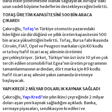
daha etkin yönetmesine olanak sağlayarak Avrupa'daki
uzun vadeli büyüme hedeflerini destekleyeceğini belirtti.
TOFAŞ ÜRETİM KAPASİTESİNİ 500 BİN ARACA
ÇIKARDI
Çakıroğlu,
Tofaş'
ın Türkiye otomotiv pazarındaki
liderliğini sürdürdüğünü ve yıllık üretim kapasitesini 500
bin araca yükselttiğini belirtti. Tofaş, Bursa fabrikasında
Citroën, FIAT, Opel ve Peugeot markaları için K0 kodlu
orta boy hafif ticari araç ailesinin üretimini
gerçekleştiriyor. Şirket, Türkiye'nin üst üste 10 yıl en çok
tercih edilen otomobili Fiat Egea'nın üretim programının
tamamlanmasının ardından, dört marka için K9 kodlu
hafif ticari araç ailesini yakın zamanda üretmeye
başlayacak.
YAPI KREDİ 2 MİLYAR DOLARLIK KAYNAK SAĞLADI
Çakıroğlu,
Yapı Kredi'
nin yılın ikinci çeyreğinde 2 milyar
doları aşan yeni kaynak sağladığını açıkladı. Banka,
sermaye piyasaları, sendikasyon kredileri ve