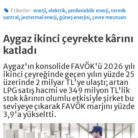
,
,
,
Etiketler :
enerji
elektrik
yenilenebilir enerji
termik
,
,
,
santral
jeotermal enerji
güneş enerjisi
çevre mevzuatı
Aygaz ikinci çeyrekte kârını
katladı
Aygaz'ın konsolide FAVÖK'ü 2026 yılı
ikinci çeyreğinde geçen yılın yüzde 25
üzerinde 2 milyar TL'ye ulaştı; artan
LPG satış hacmi ve 349 milyon TL'lik
stok kârının olumlu etkisiyle şirket bu
seviyeye çıkarak FAVÖK marjını yüzde
3,9'a yükseltti.