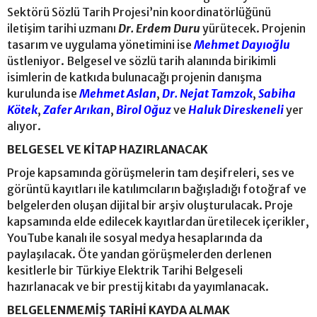
Sektörü Sözlü Tarih Projesi’nin koordinatörlüğünü
iletişim tarihi uzmanı
Dr. Erdem Duru
yürütecek. Projenin
tasarım ve uygulama yönetimini ise
Mehmet Dayıoğlu
üstleniyor. Belgesel ve sözlü tarih alanında birikimli
isimlerin de katkıda bulunacağı projenin danışma
kurulunda ise
Mehmet Aslan
,
Dr. Nejat Tamzok
,
Sabiha
Kötek
,
Zafer Arıkan
,
Birol Oğuz
ve
Haluk Direskeneli
yer
alıyor.
BELGESEL VE KİTAP HAZIRLANACAK
Proje kapsamında görüşmelerin tam deşifreleri, ses ve
görüntü kayıtları ile katılımcıların bağışladığı fotoğraf ve
belgelerden oluşan dijital bir arşiv oluşturulacak. Proje
kapsamında elde edilecek kayıtlardan üretilecek içerikler,
YouTube kanalı ile sosyal medya hesaplarında da
paylaşılacak. Öte yandan görüşmelerden derlenen
kesitlerle bir Türkiye Elektrik Tarihi Belgeseli
hazırlanacak ve bir prestij kitabı da yayımlanacak.
BELGELENMEMİŞ TARİHİ KAYDA ALMAK