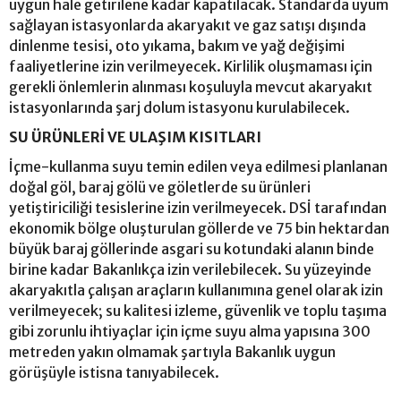
uygun hale getirilene kadar kapatılacak. Standarda uyum
sağlayan istasyonlarda akaryakıt ve gaz satışı dışında
dinlenme tesisi, oto yıkama, bakım ve yağ değişimi
faaliyetlerine izin verilmeyecek. Kirlilik oluşmaması için
gerekli önlemlerin alınması koşuluyla mevcut akaryakıt
istasyonlarında şarj dolum istasyonu kurulabilecek.
SU ÜRÜNLERİ VE ULAŞIM KISITLARI
İçme-kullanma suyu temin edilen veya edilmesi planlanan
doğal göl, baraj gölü ve göletlerde su ürünleri
yetiştiriciliği tesislerine izin verilmeyecek. DSİ tarafından
ekonomik bölge oluşturulan göllerde ve 75 bin hektardan
büyük baraj göllerinde asgari su kotundaki alanın binde
birine kadar Bakanlıkça izin verilebilecek. Su yüzeyinde
akaryakıtla çalışan araçların kullanımına genel olarak izin
verilmeyecek; su kalitesi izleme, güvenlik ve toplu taşıma
gibi zorunlu ihtiyaçlar için içme suyu alma yapısına 300
metreden yakın olmamak şartıyla Bakanlık uygun
görüşüyle istisna tanıyabilecek.