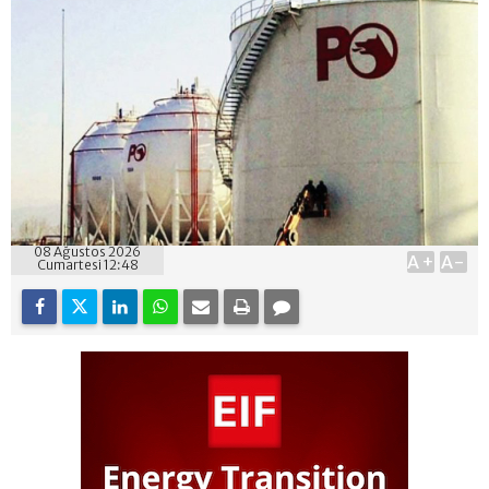
08 Ağustos 2026
A+
A-
Cumartesi 12:48