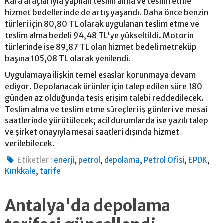
Kara araçlarıyla yapılan teslim alma ve teslim etme
hizmet bedellerinde de artış yaşandı. Daha önce benzin
türleri için 80,80 TL olarak uygulanan teslim etme ve
teslim alma bedeli 94,48 TL'ye yükseltildi. Motorin
türlerinde ise 89,87 TL olan hizmet bedeli metreküp
başına 105,08 TL olarak yenilendi.
Uygulamaya ilişkin temel esaslar korunmaya devam
ediyor. Depolanacak ürünler için talep edilen süre 180
günden az olduğunda tesis erişim talebi reddedilecek.
Teslim alma ve teslim etme süreçleri iş günleri ve mesai
saatlerinde yürütülecek; acil durumlarda ise yazılı talep
ve şirket onayıyla mesai saatleri dışında hizmet
verilebilecek.
,
,
,
,
,
Etiketler :
enerji
petrol
depolama
Petrol Ofisi
EPDK
,
Kırıkkale
tarife
Antalya'da depolama