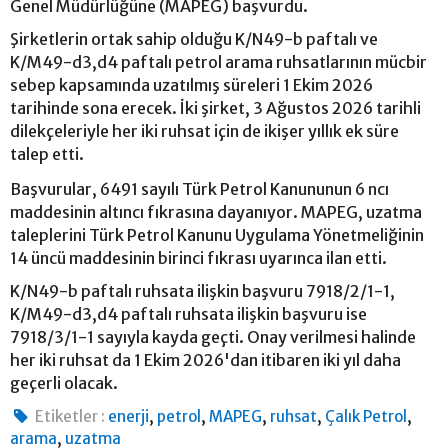
Genel Müdürlüğüne (MAPEG) başvurdu.
Şirketlerin ortak sahip olduğu K/N49-b paftalı ve
K/M49-d3,d4 paftalı petrol arama ruhsatlarının mücbir
sebep kapsamında uzatılmış süreleri 1 Ekim 2026
tarihinde sona erecek. İki şirket, 3 Ağustos 2026 tarihli
dilekçeleriyle her iki ruhsat için de ikişer yıllık ek süre
talep etti.
Başvurular, 6491 sayılı Türk Petrol Kanununun 6 ncı
maddesinin altıncı fıkrasına dayanıyor. MAPEG, uzatma
taleplerini Türk Petrol Kanunu Uygulama Yönetmeliğinin
14 üncü maddesinin birinci fıkrası uyarınca ilan etti.
K/N49-b paftalı ruhsata ilişkin başvuru 7918/2/1-1,
K/M49-d3,d4 paftalı ruhsata ilişkin başvuru ise
7918/3/1-1 sayıyla kayda geçti. Onay verilmesi halinde
her iki ruhsat da 1 Ekim 2026'dan itibaren iki yıl daha
geçerli olacak.
,
,
,
,
,
Etiketler :
enerji
petrol
MAPEG
ruhsat
Çalık Petrol
,
arama
uzatma