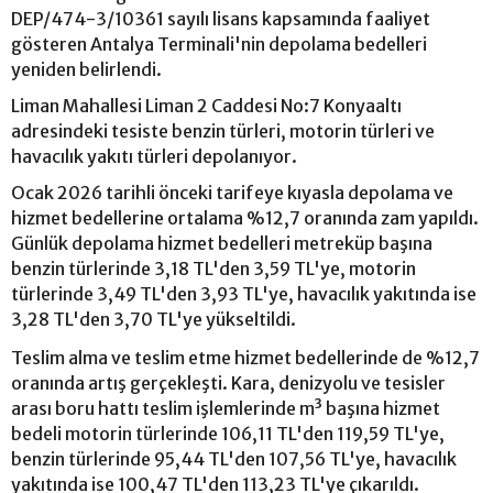
DEP/474-3/10361 sayılı lisans kapsamında faaliyet
gösteren Antalya Terminali'nin depolama bedelleri
yeniden belirlendi.
Liman Mahallesi Liman 2 Caddesi No:7 Konyaaltı
adresindeki tesiste benzin türleri, motorin türleri ve
havacılık yakıtı türleri depolanıyor.
Ocak 2026 tarihli önceki tarifeye kıyasla depolama ve
hizmet bedellerine ortalama %12,7 oranında zam yapıldı.
Günlük depolama hizmet bedelleri metreküp başına
benzin türlerinde 3,18 TL'den 3,59 TL'ye, motorin
türlerinde 3,49 TL'den 3,93 TL'ye, havacılık yakıtında ise
3,28 TL'den 3,70 TL'ye yükseltildi.
Teslim alma ve teslim etme hizmet bedellerinde de %12,7
oranında artış gerçekleşti. Kara, denizyolu ve tesisler
arası boru hattı teslim işlemlerinde m³ başına hizmet
bedeli motorin türlerinde 106,11 TL'den 119,59 TL'ye,
benzin türlerinde 95,44 TL'den 107,56 TL'ye, havacılık
yakıtında ise 100,47 TL'den 113,23 TL'ye çıkarıldı.