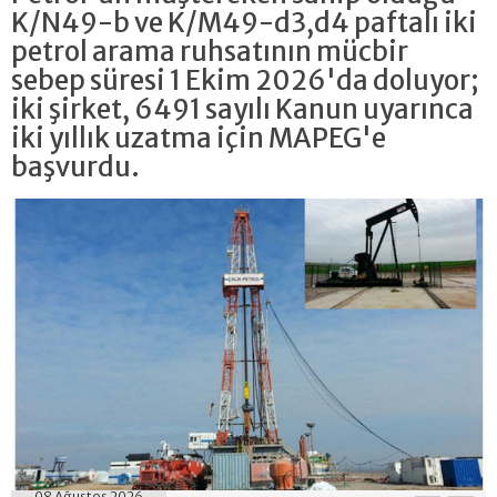
K/N49-b ve K/M49-d3,d4 paftalı iki
petrol arama ruhsatının mücbir
sebep süresi 1 Ekim 2026'da doluyor;
iki şirket, 6491 sayılı Kanun uyarınca
iki yıllık uzatma için MAPEG'e
başvurdu.
08 Ağustos 2026