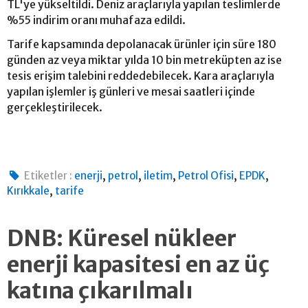
TL'ye yükseltildi. Deniz araçlarıyla yapılan teslimlerde
%55 indirim oranı muhafaza edildi.
Tarife kapsamında depolanacak ürünler için süre 180
günden az veya miktar yılda 10 bin metreküpten az ise
tesis erişim talebini reddedebilecek. Kara araçlarıyla
yapılan işlemler iş günleri ve mesai saatleri içinde
gerçekleştirilecek.
,
,
,
,
,
Etiketler :
enerji
petrol
iletim
Petrol Ofisi
EPDK
,
Kırıkkale
tarife
DNB: Küresel nükleer
enerji kapasitesi en az üç
katına çıkarılmalı