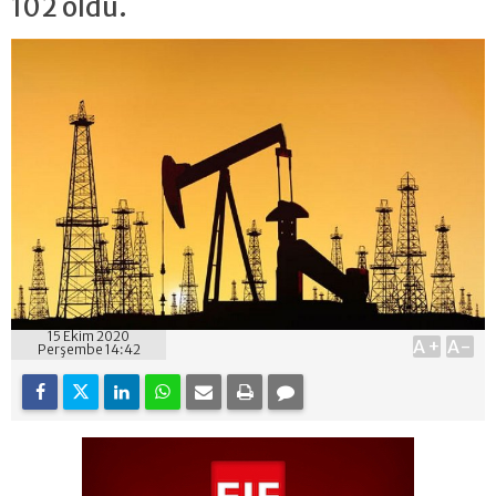
102 oldu.
15 Ekim 2020
A+
A-
Perşembe 14:42