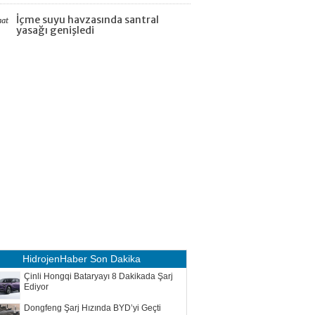
İçme suyu havzasında santral
aat
yasağı genişledi
HidrojenHaber
Son Dakika
Çinli Hongqi Bataryayı 8 Dakikada Şarj
Ediyor
Dongfeng Şarj Hızında BYD’yi Geçti