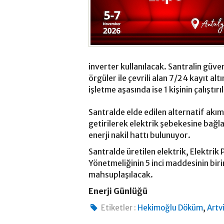
inverter kullanılacak. Santralin güve
örgüler ile çevrili alan 7/24 kayıt al
işletme aşasında ise 1 kişinin çalıştır
Santralde elde edilen alternatif akı
getirilerek elektrik şebekesine bağl
enerji nakil hattı bulunuyor.
Santralde üretilen elektrik, Elektrik
Yönetmeliğinin 5 inci maddesinin biri
mahsuplaşılacak.
Enerji Günlüğü
,
Etiketler :
Hekimoğlu Döküm
Artv