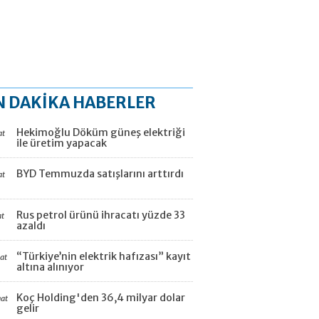
N DAKİKA HABERLER
Hekimoğlu Döküm güneş elektriği
at
ile üretim yapacak
BYD Temmuzda satışlarını arttırdı
at
Rus petrol ürünü ihracatı yüzde 33
at
azaldı
“Türkiye’nin elektrik hafızası” kayıt
aat
altına alınıyor
Koç Holding'den 36,4 milyar dolar
aat
gelir