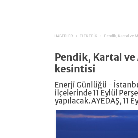
HABERLER
ELEKTRİK
Pendik, Kartal ve M
Pendik, Kartal ve
kesintisi
Enerji Günlüğü - İstanb
ilçelerinde 11 Eylül Per
yapılacak.AYEDAŞ, 11 Ey