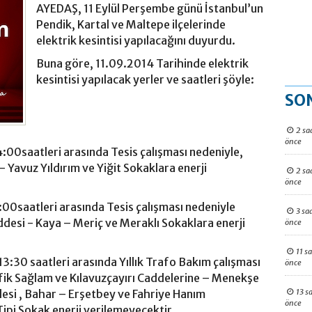
AYEDAŞ, 11 Eylül Perşembe günü İstanbul’un
Pendik, Kartal ve Maltepe ilçelerinde
elektrik kesintisi yapılacağını duyurdu.
Buna göre, 11.09.2014 Tarihinde elektrik
kesintisi yapılacak yerler ve saatleri şöyle:
SO
2 sa
önce
:00saatleri arasında Tesis çalışması nedeniyle,
 Yavuz Yıldırım ve Yiğit Sokaklara enerji
2 sa
önce
:00saatleri arasında Tesis çalışması nedeniyle
3 sa
desi - Kaya – Meriç ve Meraklı Sokaklara enerji
önce
11 s
3:30 saatleri arasında Yıllık Trafo Bakım çalışması
önce
fik Sağlam ve Kılavuzçayırı Caddelerine – Menekşe
13 s
esi , Bahar – Erşetbey ve Fahriye Hanım
önce
ipi Sokak enerji verilemeyecektir.