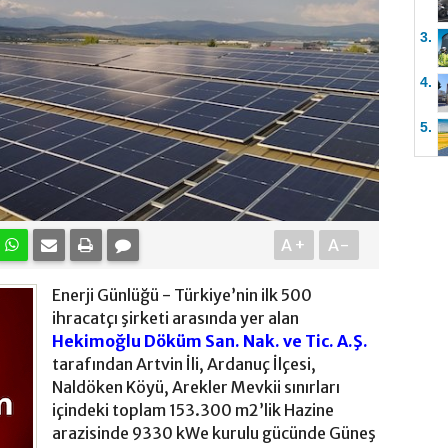
3.
4.
5.
A+
A-
Enerji Günlüğü - Türkiye’nin ilk 500
ihracatçı şirketi arasında yer alan
Hekimoğlu Döküm San. Nak. ve Tic. A.Ş.
tarafından Artvin İli, Ardanuç İlçesi,
Naldöken Köyü, Arekler Mevkii sınırları
içindeki toplam 153.300 m2’lik Hazine
arazisinde 9330 kWe kurulu gücünde Güneş