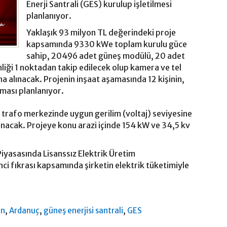
Enerji Santrali (GES) kurulup işletilmesi
planlanıyor.
Yaklaşık 93 milyon TL değerindeki proje
kapsamında 9330 kWe toplam kurulu güce
sahip, 20496 adet güneş modülü, 20 adet
nliği 1 noktadan takip edilecek olup kamera ve tel
tına alınacak. Projenin inşaat aşamasında 12 kişinin,
ılması planlanıyor.
m trafo merkezinde uygun gerilim (voltaj) seviyesine
anacak. Projeye konu arazi içinde 154 kW ve 34,5 kv
 Piyasasında Lisanssız Elektrik Üretim
nci fıkrası kapsamında şirketin elektrik tüketimiyle
,
,
,
in
Ardanuç
güneş enerjisi santrali
GES