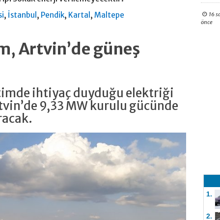
,
,
,
,
si
İstanbul
Pendik
Kartal
Maltepe
16 s
önce
, Artvin’de güneş
mde ihtiyaç duyduğu elektriği
tvin’de 9,33 MW kurulu gücünde
uracak.
1.
2.