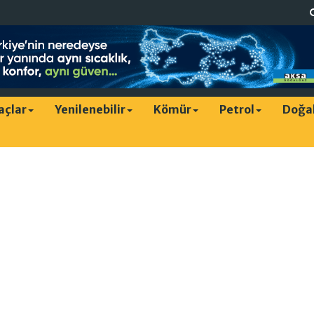
raçlar
Yenilenebilir
Kömür
Petrol
Doğa