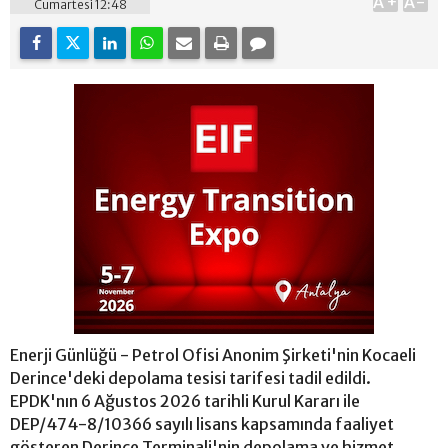
A+
A-
Cumartesi 12:48
Enerji Günlüğü - Petrol Ofisi Anonim Şirketi'nin Kocaeli
Derince'deki depolama tesisi tarifesi tadil edildi.
EPDK'nın 6 Ağustos 2026 tarihli Kurul Kararı ile
DEP/474-8/10366 sayılı lisans kapsamında faaliyet
gösteren Derince Terminali'nin depolama ve hizmet