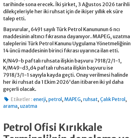
tarihinde sona erecek. İki şirket, 3 Ağustos 2026 tarihli
dilekçeleriyle her iki ruhsat için de ikişer yıllık ek süre
talep etti.
Başvurular, 6491 sayılı Türk Petrol Kanununun 6 ncı
maddesinin altıncı fıkrasına dayanıyor. MAPEG, uzatma
taleplerini Türk Petrol Kanunu Uygulama Yönetmeliğinin
14 üncü maddesinin birinci fıkrası uyarınca ilan etti.
K/N49-b paftalı ruhsata ilişkin başvuru 7918/2/1-1,
K/M49-d3,d4 paftalı ruhsata ilişkin başvuru ise
7918/3/1-1 sayıyla kayda geçti. Onay verilmesi halinde
her iki ruhsat da 1 Ekim 2026'dan itibaren iki yıl daha
geçerli olacak.
,
,
,
,
,
Etiketler :
enerji
petrol
MAPEG
ruhsat
Çalık Petrol
,
arama
uzatma
Petrol Ofisi Kırıkkale