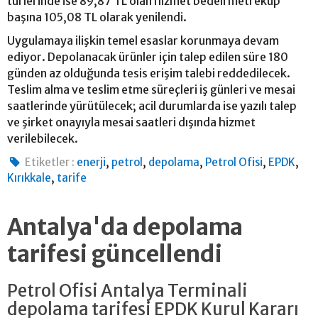
türlerinde ise 89,87 TL olan hizmet bedeli metreküp
başına 105,08 TL olarak yenilendi.
Uygulamaya ilişkin temel esaslar korunmaya devam
ediyor. Depolanacak ürünler için talep edilen süre 180
günden az olduğunda tesis erişim talebi reddedilecek.
Teslim alma ve teslim etme süreçleri iş günleri ve mesai
saatlerinde yürütülecek; acil durumlarda ise yazılı talep
ve şirket onayıyla mesai saatleri dışında hizmet
verilebilecek.
,
,
,
,
,
Etiketler :
enerji
petrol
depolama
Petrol Ofisi
EPDK
,
Kırıkkale
tarife
Antalya'da depolama
tarifesi güncellendi
Petrol Ofisi Antalya Terminali
depolama tarifesi EPDK Kurul Kararı