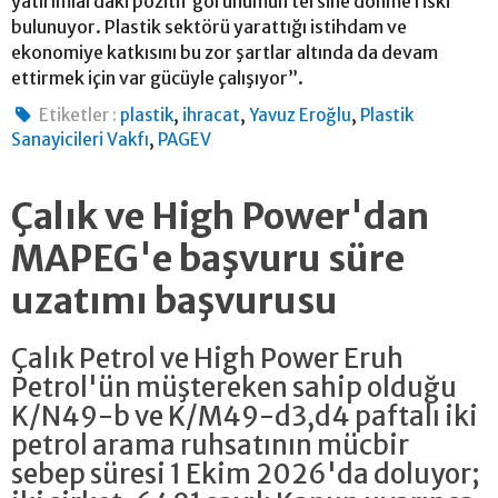
yatırımlardaki pozitif görünümün tersine dönme riski
bulunuyor. Plastik sektörü yarattığı istihdam ve
ekonomiye katkısını bu zor şartlar altında da devam
ettirmek için var gücüyle çalışıyor”.
,
,
,
Etiketler :
plastik
ihracat
Yavuz Eroğlu
Plastik
,
Sanayicileri Vakfı
PAGEV
Çalık ve High Power'dan
MAPEG'e başvuru süre
uzatımı başvurusu
Çalık Petrol ve High Power Eruh
Petrol'ün müştereken sahip olduğu
K/N49-b ve K/M49-d3,d4 paftalı iki
petrol arama ruhsatının mücbir
sebep süresi 1 Ekim 2026'da doluyor;