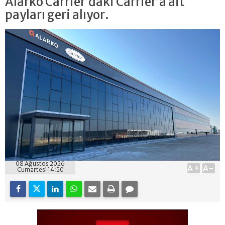
Alarko Carrier’daki Carrier’a ait
payları geri alıyor.
08 Ağustos 2026
A+
A-
Cumartesi 14:20