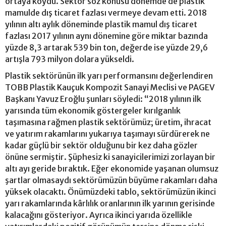
ortaya koydu. Sektör söz konusu dönemde de plastik
mamulde dış ticaret fazlası vermeye devam etti. 2018
yılının altı aylık döneminde plastik mamul dış ticaret
fazlası 2017 yılının aynı dönemine göre miktar bazında
yüzde 8,3 artarak 539 bin ton, değerde ise yüzde 29,6
artışla 793 milyon dolara yükseldi.
Plastik sektörünün ilk yarı performansını değerlendiren
TOBB Plastik Kauçuk Kompozit Sanayi Meclisi ve PAGEV
Başkanı Yavuz Eroğlu şunları söyledi: “2018 yılının ilk
yarısında tüm ekonomik göstergeler kırılganlık
taşımasına rağmen plastik sektörümüz; üretim, ihracat
ve yatırım rakamlarını yukarıya taşımayı sürdürerek ne
kadar güçlü bir sektör olduğunu bir kez daha gözler
önüne sermiştir. Şüphesiz ki sanayicilerimizi zorlayan bir
altı ayı geride bıraktık. Eğer ekonomide yaşanan olumsuz
şartlar olmasaydı sektörümüzün büyüme rakamları daha
yüksek olacaktı. Önümüzdeki tablo, sektörümüzün ikinci
yarı rakamlarında kârlılık oranlarının ilk yarının gerisinde
kalacağını gösteriyor. Ayrıca ikinci yarıda özellikle