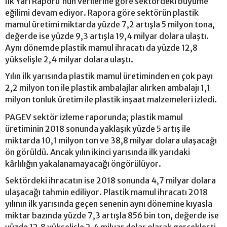
İlk Yarı Raporu’nun verilerine göre sektördeki büyüme
eğilimi devam ediyor. Rapora göre sektörün plastik
mamul üretimi miktarda yüzde 7,2 artışla 5 milyon tona,
değerde ise yüzde 9,3 artışla 19,4 milyar dolara ulaştı.
Aynı dönemde plastik mamul ihracatı da yüzde 12,8
yükselişle 2,4 milyar dolara ulaştı.
Yılın ilk yarısında plastik mamul üretiminden en çok payı
2,2 milyon ton ile plastik ambalajlar alırken ambalajı 1,1
milyon tonluk üretim ile plastik inşaat malzemeleri izledi.
PAGEV sektör izleme raporunda; plastik mamul
üretiminin 2018 sonunda yaklaşık yüzde 5 artış ile
miktarda 10,1 milyon ton ve 38,8 milyar dolara ulaşacağı
ön görüldü. Ancak yılın ikinci yarısında ilk yarıdaki
kârlılığın yakalanamayacağı öngörülüyor.
Sektördeki ihracatın ise 2018 sonunda 4,7 milyar dolara
ulaşacağı tahmin ediliyor. Plastik mamul ihracatı 2018
yılının ilk yarısında geçen senenin aynı dönemine kıyasla
miktar bazında yüzde 7,3 artışla 856 bin ton, değerde ise
yüzde 12,8 yükselişle 2,4 milyar dolar olarak gerçekleşti.