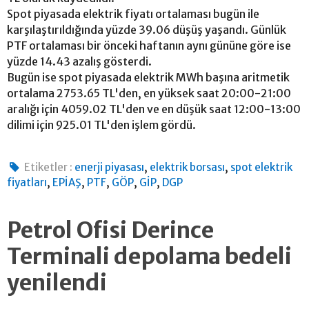
Spot piyasada elektrik fiyatı ortalaması bugün ile
karşılaştırıldığında yüzde 39.06 düşüş yaşandı. Günlük
PTF ortalaması bir önceki haftanın aynı gününe göre ise
yüzde 14.43 azalış gösterdi.
Bugün ise spot piyasada elektrik MWh başına aritmetik
ortalama 2753.65 TL'den, en yüksek saat 20:00-21:00
aralığı için 4059.02 TL'den ve en düşük saat 12:00-13:00
dilimi için 925.01 TL'den işlem gördü.
,
,
Etiketler :
enerji piyasası
elektrik borsası
spot elektrik
,
,
,
,
,
fiyatları
EPİAŞ
PTF
GÖP
GİP
DGP
Petrol Ofisi Derince
Terminali depolama bedeli
yenilendi