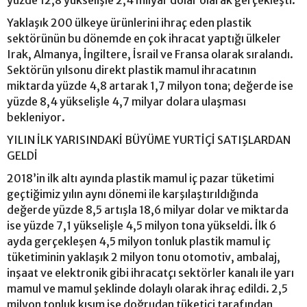
Yaklaşık 200 ülkeye ürünlerini ihraç eden plastik
sektörünün bu dönemde en çok ihracat yaptığı ülkeler
Irak, Almanya, İngiltere, İsrail ve Fransa olarak sıralandı.
Sektörün yılsonu direkt plastik mamul ihracatının
miktarda yüzde 4,8 artarak 1,7 milyon tona; değerde ise
yüzde 8,4 yükselişle 4,7 milyar dolara ulaşması
bekleniyor.
YILIN İLK YARISINDAKİ BÜYÜME YURTİÇİ SATIŞLARDAN
GELDİ
2018’in ilk altı ayında plastik mamul iç pazar tüketimi
geçtiğimiz yılın aynı dönemi ile karşılaştırıldığında
değerde yüzde 8,5 artışla 18,6 milyar dolar ve miktarda
ise yüzde 7,1 yükselişle 4,5 milyon tona yükseldi. İlk 6
ayda gerçekleşen 4,5 milyon tonluk plastik mamul iç
tüketiminin yaklaşık 2 milyon tonu otomotiv, ambalaj,
inşaat ve elektronik gibi ihracatçı sektörler kanalı ile yarı
mamul ve mamul şeklinde dolaylı olarak ihraç edildi. 2,5
milyon tonluk kısım ise doğrudan tüketici tarafından