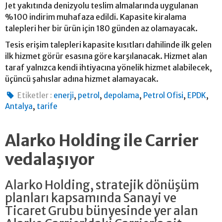
Jet yakıtında denizyolu teslim almalarında uygulanan
%100 indirim muhafaza edildi. Kapasite kiralama
talepleri her bir ürün için 180 günden az olamayacak.
Tesis erişim talepleri kapasite kısıtları dahilinde ilk gelen
ilk hizmet görür esasına göre karşılanacak. Hizmet alan
taraf yalnızca kendi ihtiyacına yönelik hizmet alabilecek,
üçüncü şahıslar adına hizmet alamayacak.
,
,
,
,
,
Etiketler :
enerji
petrol
depolama
Petrol Ofisi
EPDK
,
Antalya
tarife
Alarko Holding ile Carrier
vedalaşıyor
Alarko Holding, stratejik dönüşüm
planları kapsamında Sanayi ve
Ticaret Grubu bünyesinde yer alan