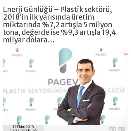
Enerji Günlüğü – Plastik sektörü,
2018’in ilk yarısında üretim
miktarında %7,2 artışla 5 milyon
tona, değerde ise %9,3 artışla 19,4
milyar dolara...
17 Ekim 2018
A+
A-
Çarşamba 10:45