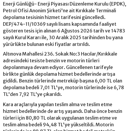
Enerji Günlüğü- Enerji Piyasası Düzenleme Kurulu (EPDK),
Petrol Ofisi Anonim Şirketi'ne ait Kırıkkale Terminali
depolama tesisinin hizmet tarifesini güncelledi.
DEP/474-11/10369 sayılı lisans kapsamında faaliyet
gösteren tesis için alınan 6 Ağustos 2026 tarih ve 14783
sayılı Kurul Kararı ile, 30 Aralık 2025 tarihinden bu yana
yürürlükte bulunan eski fiyatlar artırıldı.
Altınova Mahallesi 236. Sokak No:3 Hacılar/Kırıkkale
adresindeki tesiste benzin ve motorin türleri
depolanmaya devam ediyor. Güncellenen tarifeyle
birlikte günlük depolama hizmet bedellerinde artışa
gidildi. Benzin türlerinde metreküp başına 6,00 TL olan
depolama bedeli 7,01 TL'ye, motorin türlerinde ise 6,78
TL'den 7,92 TL'ye çıkarıldı.
Kara araçlarıyla yapılan teslim alma ve teslim etme
hizmet bedellerinde de artış yaşandı. Daha önce benzin
türleri için 80,80 TL olarak uygulanan teslim etme ve
teslim alma bedeli 94,48 TL'ye yükseltildi. Motorin