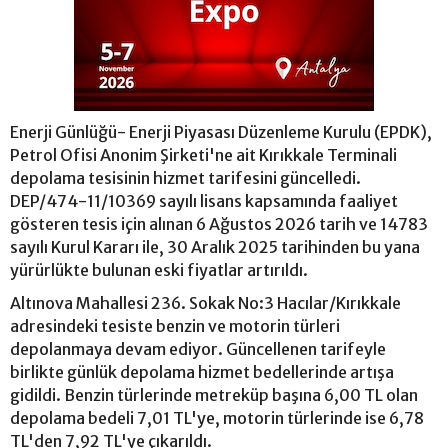
Enerji Günlüğü- Enerji Piyasası Düzenleme Kurulu (EPDK),
Petrol Ofisi Anonim Şirketi'ne ait Kırıkkale Terminali
depolama tesisinin hizmet tarifesini güncelledi.
DEP/474-11/10369 sayılı lisans kapsamında faaliyet
gösteren tesis için alınan 6 Ağustos 2026 tarih ve 14783
sayılı Kurul Kararı ile, 30 Aralık 2025 tarihinden bu yana
yürürlükte bulunan eski fiyatlar artırıldı.
Altınova Mahallesi 236. Sokak No:3 Hacılar/Kırıkkale
adresindeki tesiste benzin ve motorin türleri
depolanmaya devam ediyor. Güncellenen tarifeyle
birlikte günlük depolama hizmet bedellerinde artışa
gidildi. Benzin türlerinde metreküp başına 6,00 TL olan
depolama bedeli 7,01 TL'ye, motorin türlerinde ise 6,78
TL'den 7,92 TL'ye çıkarıldı.