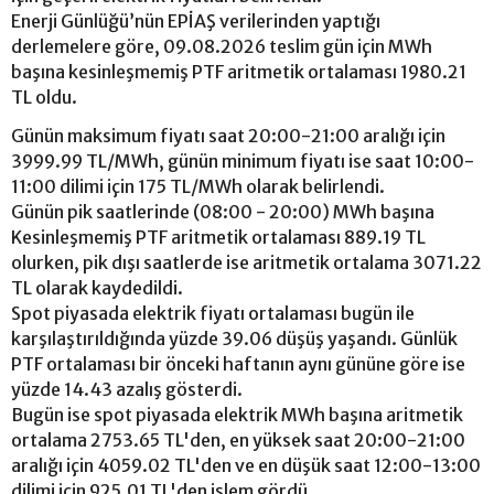
Enerji Günlüğü’nün EPİAŞ verilerinden yaptığı
derlemelere göre, 09.08.2026 teslim gün için MWh
başına kesinleşmemiş PTF aritmetik ortalaması 1980.21
TL oldu.
Günün maksimum fiyatı saat 20:00-21:00 aralığı için
3999.99 TL/MWh, günün minimum fiyatı ise saat 10:00-
11:00 dilimi için 175 TL/MWh olarak belirlendi.
Günün pik saatlerinde (08:00 - 20:00) MWh başına
Kesinleşmemiş PTF aritmetik ortalaması 889.19 TL
olurken, pik dışı saatlerde ise aritmetik ortalama 3071.22
TL olarak kaydedildi.
Spot piyasada elektrik fiyatı ortalaması bugün ile
karşılaştırıldığında yüzde 39.06 düşüş yaşandı. Günlük
PTF ortalaması bir önceki haftanın aynı gününe göre ise
yüzde 14.43 azalış gösterdi.
Bugün ise spot piyasada elektrik MWh başına aritmetik
ortalama 2753.65 TL'den, en yüksek saat 20:00-21:00
aralığı için 4059.02 TL'den ve en düşük saat 12:00-13:00
dilimi için 925.01 TL'den işlem gördü.