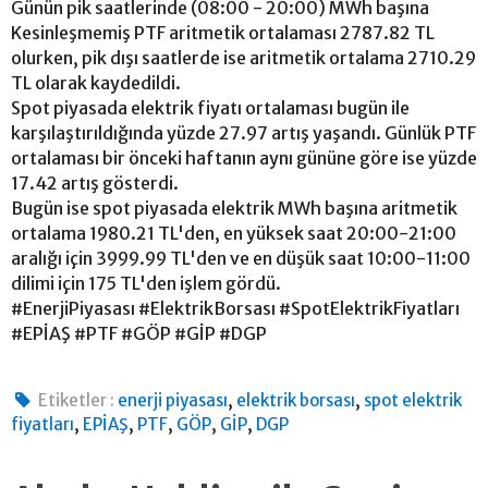
Günün pik saatlerinde (08:00 - 20:00) MWh başına
Kesinleşmemiş PTF aritmetik ortalaması 2787.82 TL
olurken, pik dışı saatlerde ise aritmetik ortalama 2710.29
TL olarak kaydedildi.
Spot piyasada elektrik fiyatı ortalaması bugün ile
karşılaştırıldığında yüzde 27.97 artış yaşandı. Günlük PTF
ortalaması bir önceki haftanın aynı gününe göre ise yüzde
17.42 artış gösterdi.
Bugün ise spot piyasada elektrik MWh başına aritmetik
ortalama 1980.21 TL'den, en yüksek saat 20:00-21:00
aralığı için 3999.99 TL'den ve en düşük saat 10:00-11:00
dilimi için 175 TL'den işlem gördü.
#EnerjiPiyasası #ElektrikBorsası #SpotElektrikFiyatları
#EPİAŞ #PTF #GÖP #GİP #DGP
,
,
Etiketler :
enerji piyasası
elektrik borsası
spot elektrik
,
,
,
,
,
fiyatları
EPİAŞ
PTF
GÖP
GİP
DGP