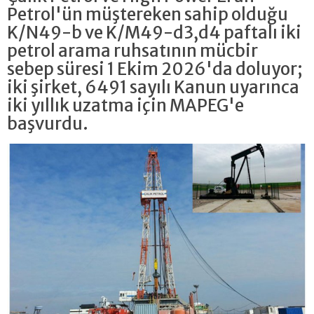
Petrol'ün müştereken sahip olduğu
K/N49-b ve K/M49-d3,d4 paftalı iki
petrol arama ruhsatının mücbir
sebep süresi 1 Ekim 2026'da doluyor;
iki şirket, 6491 sayılı Kanun uyarınca
iki yıllık uzatma için MAPEG'e
başvurdu.