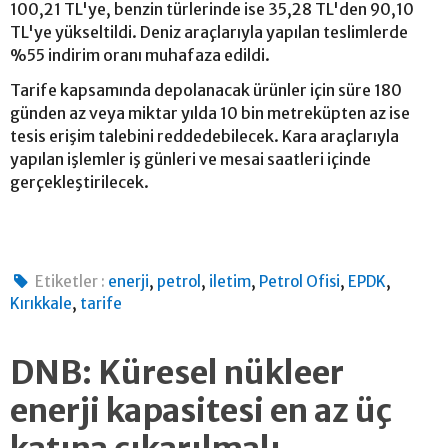
100,21 TL'ye, benzin türlerinde ise 35,28 TL'den 90,10
TL'ye yükseltildi. Deniz araçlarıyla yapılan teslimlerde
%55 indirim oranı muhafaza edildi.
Tarife kapsamında depolanacak ürünler için süre 180
günden az veya miktar yılda 10 bin metreküpten az ise
tesis erişim talebini reddedebilecek. Kara araçlarıyla
yapılan işlemler iş günleri ve mesai saatleri içinde
gerçekleştirilecek.
,
,
,
,
,
Etiketler :
enerji
petrol
iletim
Petrol Ofisi
EPDK
,
Kırıkkale
tarife
DNB: Küresel nükleer
enerji kapasitesi en az üç