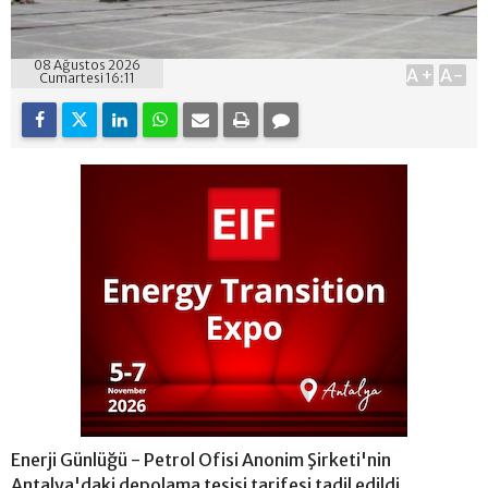
08 Ağustos 2026
A+
A-
Cumartesi 16:11
Enerji Günlüğü - Petrol Ofisi Anonim Şirketi'nin
Antalya'daki depolama tesisi tarifesi tadil edildi.