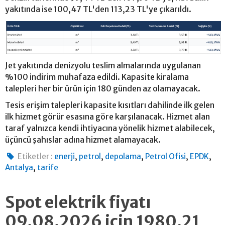
yakıtında ise 100,47 TL'den 113,23 TL'ye çıkarıldı.
Jet yakıtında denizyolu teslim almalarında uygulanan
%100 indirim muhafaza edildi. Kapasite kiralama
talepleri her bir ürün için 180 günden az olamayacak.
Tesis erişim talepleri kapasite kısıtları dahilinde ilk gelen
ilk hizmet görür esasına göre karşılanacak. Hizmet alan
taraf yalnızca kendi ihtiyacına yönelik hizmet alabilecek,
üçüncü şahıslar adına hizmet alamayacak.
,
,
,
,
,
Etiketler :
enerji
petrol
depolama
Petrol Ofisi
EPDK
,
Antalya
tarife
Spot elektrik fiyatı
09.08.2026 için 1980.21