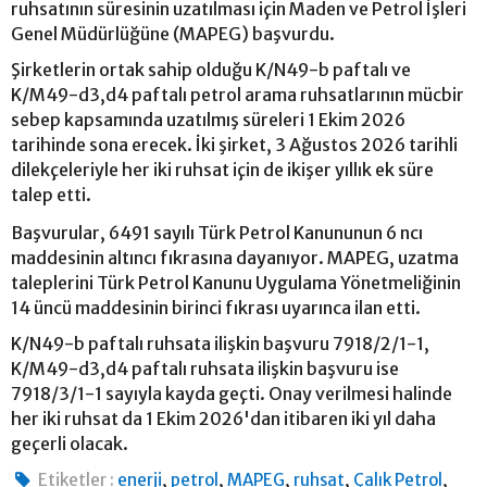
ruhsatının süresinin uzatılması için Maden ve Petrol İşleri
Genel Müdürlüğüne (MAPEG) başvurdu.
Şirketlerin ortak sahip olduğu K/N49-b paftalı ve
K/M49-d3,d4 paftalı petrol arama ruhsatlarının mücbir
sebep kapsamında uzatılmış süreleri 1 Ekim 2026
tarihinde sona erecek. İki şirket, 3 Ağustos 2026 tarihli
dilekçeleriyle her iki ruhsat için de ikişer yıllık ek süre
talep etti.
Başvurular, 6491 sayılı Türk Petrol Kanununun 6 ncı
maddesinin altıncı fıkrasına dayanıyor. MAPEG, uzatma
taleplerini Türk Petrol Kanunu Uygulama Yönetmeliğinin
14 üncü maddesinin birinci fıkrası uyarınca ilan etti.
K/N49-b paftalı ruhsata ilişkin başvuru 7918/2/1-1,
K/M49-d3,d4 paftalı ruhsata ilişkin başvuru ise
7918/3/1-1 sayıyla kayda geçti. Onay verilmesi halinde
her iki ruhsat da 1 Ekim 2026'dan itibaren iki yıl daha
geçerli olacak.
,
,
,
,
,
Etiketler :
enerji
petrol
MAPEG
ruhsat
Çalık Petrol