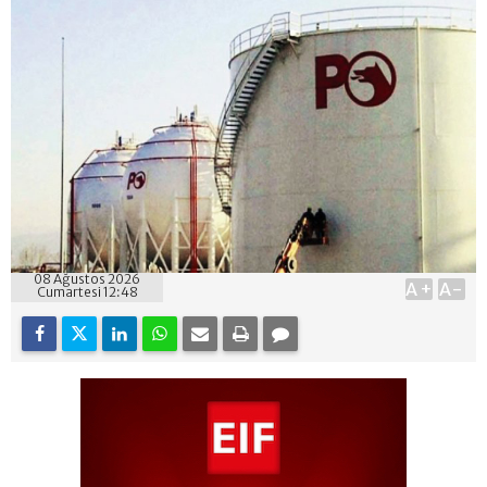
08 Ağustos 2026
A+
A-
Cumartesi 12:48