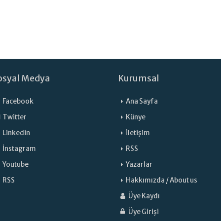
osyal Medya
Kurumsal
Facebook
Ana Sayfa
Twitter
Künye
Linkedin
İletişim
İnstagram
RSS
Youtube
Yazarlar
RSS
Hakkımızda / About us
Üye Kaydı
Üye Girişi