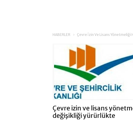
HABERLER
Çevre İzin Ve Lisans Yönetmeliği 
Çevre izin ve lisans yönetm
değişikliği yürürlükte