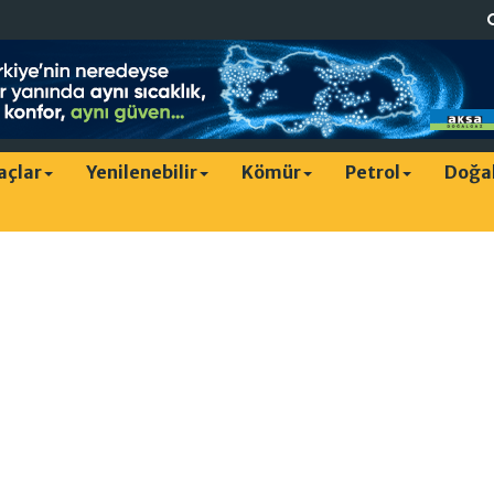
raçlar
Yenilenebilir
Kömür
Petrol
Doğa