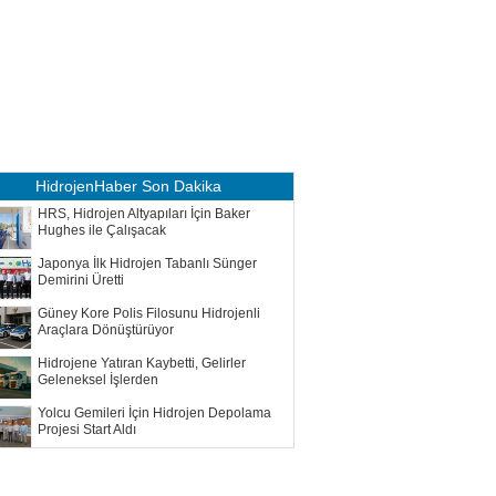
HidrojenHaber
Son Dakika
HRS, Hidrojen Altyapıları İçin Baker
Hughes ile Çalışacak
Japonya İlk Hidrojen Tabanlı Sünger
Demirini Üretti
Güney Kore Polis Filosunu Hidrojenli
Araçlara Dönüştürüyor
Hidrojene Yatıran Kaybetti, Gelirler
Geleneksel İşlerden
Yolcu Gemileri İçin Hidrojen Depolama
Projesi Start Aldı