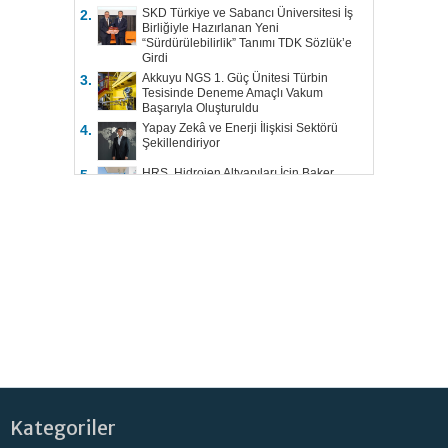
SKD Türkiye ve Sabancı Üniversitesi İş
2.
Birliğiyle Hazırlanan Yeni
“Sürdürülebilirlik” Tanımı TDK Sözlük’e
Girdi
Akkuyu NGS 1. Güç Ünitesi Türbin
3.
Tesisinde Deneme Amaçlı Vakum
Başarıyla Oluşturuldu
Yapay Zekâ ve Enerji İlişkisi Sektörü
4.
Şekillendiriyor
HRS, Hidrojen Altyapıları İçin Baker
5.
Hughes ile Çalışacak
Kategoriler