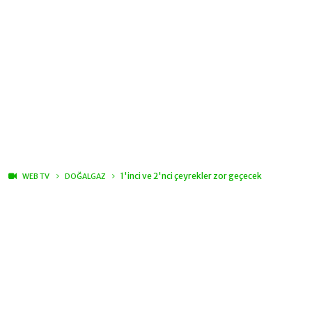
1'inci ve 2'nci çeyrekler zor geçecek
WEB TV
DOĞALGAZ