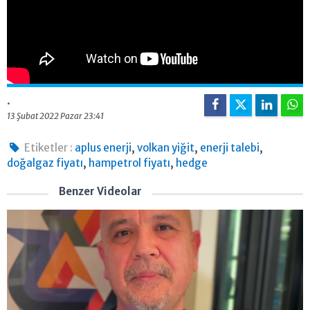
.
13 Şubat 2022 Pazar 23:41
,
,
,
Etiketler :
aplus enerji
volkan yiğit
enerji talebi
,
,
doğalgaz fiyatı
hampetrol fiyatı
hedge
Benzer Videolar