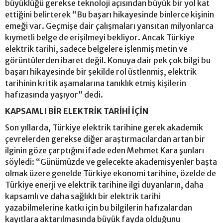
büyüklüğü gerekse teknoloji açısından büyük bir yol kat
ettiğini belirterek “Bu başarı hikayesinde binlerce kişinin
emeği var. Geçmişe dair çalışmaları yansıtan milyonlarca
kıymetli belge de erişilmeyi bekliyor. Ancak Türkiye
elektrik tarihi, sadece belgelere işlenmiş metin ve
görüntülerden ibaret değil. Konuya dair pek çok bilgi bu
başarı hikayesinde bir şekilde rol üstlenmiş, elektrik
tarihinin kritik aşamalarına tanıklık etmiş kişilerin
hafızasında yaşıyor” dedi.
KAPSAMLI BİR ELEKTRİK TARİHİ İÇİN
Son yıllarda, Türkiye elektrik tarihine gerek akademik
çevrelerden gerekse diğer araştırmacılardan artan bir
ilginin göze çarptığını ifade eden Mehmet Kara şunları
söyledi: “Günümüzde ve gelecekte akademisyenler başta
olmak üzere genelde Türkiye ekonomi tarihine, özelde de
Türkiye enerji ve elektrik tarihine ilgi duyanların, daha
kapsamlı ve daha sağlıklı bir elektrik tarihi
yazabilmelerine katkı için bu bilgilerin hafızalardan
kayıtlara aktarılmasında büyük fayda olduğunu