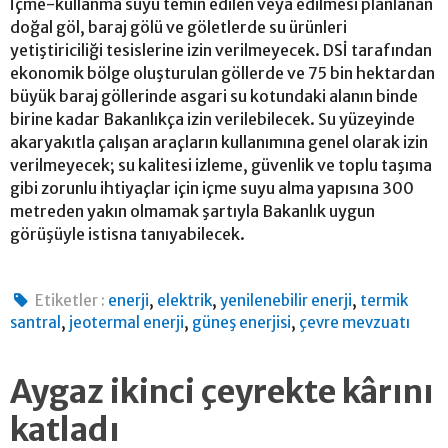
İçme-kullanma suyu temin edilen veya edilmesi planlanan
doğal göl, baraj gölü ve göletlerde su ürünleri
yetiştiriciliği tesislerine izin verilmeyecek. DSİ tarafından
ekonomik bölge oluşturulan göllerde ve 75 bin hektardan
büyük baraj göllerinde asgari su kotundaki alanın binde
birine kadar Bakanlıkça izin verilebilecek. Su yüzeyinde
akaryakıtla çalışan araçların kullanımına genel olarak izin
verilmeyecek; su kalitesi izleme, güvenlik ve toplu taşıma
gibi zorunlu ihtiyaçlar için içme suyu alma yapısına 300
metreden yakın olmamak şartıyla Bakanlık uygun
görüşüyle istisna tanıyabilecek.
,
,
,
Etiketler :
enerji
elektrik
yenilenebilir enerji
termik
,
,
,
santral
jeotermal enerji
güneş enerjisi
çevre mevzuatı
Aygaz ikinci çeyrekte kârını
katladı