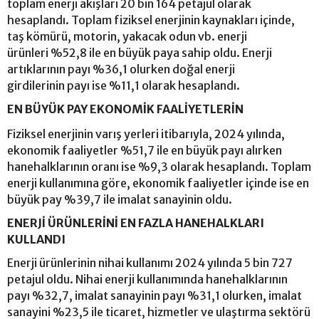
toplam enerji akışları 20 bin 164 petajul olarak
hesaplandı. Toplam fiziksel enerjinin kaynakları içinde,
taş kömürü, motorin, yakacak odun vb. enerji
ürünleri %52,8 ile en büyük paya sahip oldu. Enerji
artıklarının payı %36,1 olurken doğal enerji
girdilerinin payı ise %11,1 olarak hesaplandı.
EN BÜYÜK PAY EKONOMİK FAALİYETLERİN
Fiziksel enerjinin varış yerleri itibarıyla, 2024 yılında,
ekonomik faaliyetler %51,7 ile en büyük payı alırken
hanehalklarının oranı ise %9,3 olarak hesaplandı. Toplam
enerji kullanımına göre, ekonomik faaliyetler içinde ise en
büyük pay %39,7 ile imalat sanayinin oldu.
ENERJİ ÜRÜNLERİNİ EN FAZLA HANEHALKLARI
KULLANDI
Enerji ürünlerinin nihai kullanımı 2024 yılında 5 bin 727
petajul oldu. Nihai enerji kullanımında hanehalklarının
payı %32,7, imalat sanayinin payı %31,1 olurken, imalat
sanayini %23,5 ile ticaret, hizmetler ve ulaştırma sektörü