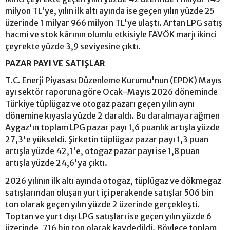
milyon TL'ye, yılın ilk altı ayında ise geçen yılın yüzde 25
üzerinde 1 milyar 966 milyon TL'ye ulaştı. Artan LPG satış
hacmi ve stok kârının olumlu etkisiyle FAVÖK marjı ikinci
çeyrekte yüzde 3,9 seviyesine çıktı.
PAZAR PAYI VE SATIŞLAR
T.C. Enerji Piyasası Düzenleme Kurumu'nun (EPDK) Mayıs
ayı sektör raporuna göre Ocak-Mayıs 2026 döneminde
Türkiye tüplügaz ve otogaz pazarı geçen yılın aynı
dönemine kıyasla yüzde 2 daraldı. Bu daralmaya rağmen
Aygaz'ın toplam LPG pazar payı 1,6 puanlık artışla yüzde
27,3'e yükseldi. Şirketin tüplügaz pazar payı 1,3 puan
artışla yüzde 42,1'e, otogaz pazar payı ise 1,8 puan
artışla yüzde 24,6'ya çıktı.
2026 yılının ilk altı ayında otogaz, tüplügaz ve dökmegaz
satışlarından oluşan yurt içi perakende satışlar 506 bin
ton olarak geçen yılın yüzde 2 üzerinde gerçekleşti.
Toptan ve yurt dışı LPG satışları ise geçen yılın yüzde 6
üzerinde, 716 bin ton olarak kaydedildi. Böylece toplam