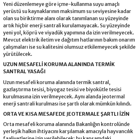
Yeni düzenlemeye göre içme-kullanma suyu amaçlı
yerüstü su kaynaklarının maksimum su seviyesine kadar
olan su biriktirme alanı olarak tanımlanan su yüzeyinde
artık hiçbir enerji santrali kurulamayacak. Su yüzeyinde
yeni yol, köprü ve viyadük yapımına da izin verilmeyecek.
Mevcut elektrik iletim ve dağıtım hatlarının bakım onarım
çalışmaları ise su kalitesini olumsuz etkilemeyecek şekilde
yürütülecek.
UZUN MESAFELİ KORUMA ALANINDA TERMİK
SANTRAL YASAĞI
Uzun mesafeli koruma alanında termik santral,
gazlaştırma tesisi, biyogaz tesisi ve biyokütle tesisi
kurulmasına izin verilmeyecek. Aynı alanda jeotermal
enerji santrali kurulması ise şartlı olarak mümkün kılındı.
ORTA VE KISA MESAFEDE JEOTERMALE ŞARTLI İZİN
Orta mesafeli koruma alanında Bakanlığın kontrolünde
yerleşik halkın ihtiyacını karşılamak amacıyla hayvancılık
faaliyetlerine izin verilebilecek; bu kapsamdaki