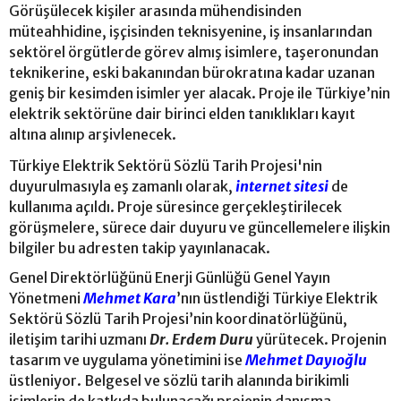
Görüşülecek kişiler arasında mühendisinden
müteahhidine, işçisinden teknisyenine, iş insanlarından
sektörel örgütlerde görev almış isimlere, taşeronundan
teknikerine, eski bakanından bürokratına kadar uzanan
geniş bir kesimden isimler yer alacak. Proje ile Türkiye’nin
elektrik sektörüne dair birinci elden tanıklıkları kayıt
altına alınıp arşivlenecek.
Türkiye Elektrik Sektörü Sözlü Tarih Projesi'nin
duyurulmasıyla eş zamanlı olarak,
internet sitesi
de
kullanıma açıldı. Proje süresince gerçekleştirilecek
görüşmelere, sürece dair duyuru ve güncellemelere ilişkin
bilgiler bu adresten takip yayınlanacak.
Genel Direktörlüğünü Enerji Günlüğü Genel Yayın
Yönetmeni
Mehmet Kara
’nın üstlendiği Türkiye Elektrik
Sektörü Sözlü Tarih Projesi’nin koordinatörlüğünü,
iletişim tarihi uzmanı
Dr. Erdem Duru
yürütecek. Projenin
tasarım ve uygulama yönetimini ise
Mehmet Dayıoğlu
üstleniyor. Belgesel ve sözlü tarih alanında birikimli
isimlerin de katkıda bulunacağı projenin danışma