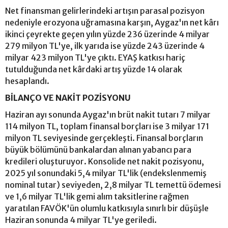
Net finansman gelirlerindeki artışın parasal pozisyon
nedeniyle erozyona uğramasına karşın, Aygaz'ın net kârı
ikinci çeyrekte geçen yılın yüzde 236 üzerinde 4 milyar
279 milyon TL'ye, ilk yarıda ise yüzde 243 üzerinde 4
milyar 423 milyon TL'ye çıktı. EYAŞ katkısı hariç
tutulduğunda net kârdaki artış yüzde 14 olarak
hesaplandı.
BİLANÇO VE NAKİT POZİSYONU
Haziran ayı sonunda Aygaz'ın brüt nakit tutarı 7 milyar
114 milyon TL, toplam finansal borçları ise 3 milyar 171
milyon TL seviyesinde gerçekleşti. Finansal borçların
büyük bölümünü bankalardan alınan yabancı para
kredileri oluşturuyor. Konsolide net nakit pozisyonu,
2025 yıl sonundaki 5,4 milyar TL'lik (endekslenmemiş
nominal tutar) seviyeden, 2,8 milyar TL temettü ödemesi
ve 1,6 milyar TL'lik gemi alım taksitlerine rağmen
yaratılan FAVÖK'ün olumlu katkısıyla sınırlı bir düşüşle
Haziran sonunda 4 milyar TL'ye geriledi.