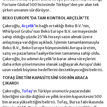
Fortune Global 500 listesinde Türkiye'den yer alan tek
şirket unvanını sürdürüyor.
BEKO EUROPE'DA TAM KONTROL ARÇELİK'TE
Çakıroğlu,
Arçelik'i
n bağlı ortaklığı Beko B.V.'nin,
Whirlpool Grubu'nun Beko Europe B.V. sermayesinde
sahip olduğu yüzde 25'lik hisseyi satın almak üzere
anlaşmaya vardığını açıkladı. İşlemin tamamlanmasıyla
Beko B.V., Beko Europe bünyesindeki Avrupa üretim,
satış ve pazarlama faaliyetlerinin tamamına sahip oldu.
Çakıroğlu, bu adımın Arçelik'in karar alma süreçlerini
daha etkin yönetmesine olanak sağlayarak Avrupa'daki
uzun vadeli büyüme hedeflerini destekleyeceğini belirtti.
TOFAŞ ÜRETİM KAPASİTESİNİ 500 BİN ARACA
ÇIKARDI
Çakıroğlu,
Tofaş'
ın Türkiye otomotiv pazarındaki
liderliğini sürdürdüğünü ve yıllık üretim kapasitesini 500
bin araca yükselttiğini belirtti. Tofaş, Bursa fabrikasında