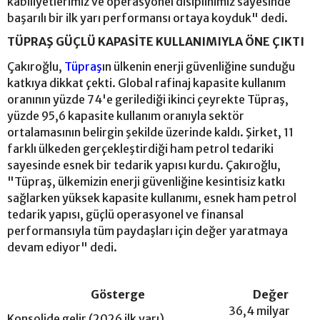
kabiliyetlerimiz ve operasyonel disiplinimiz sayesinde
başarılı bir ilk yarı performansı ortaya koyduk" dedi.
TÜPRAŞ GÜÇLÜ KAPASİTE KULLANIMIYLA ÖNE ÇIKTI
Çakıroğlu,
Tüpraş
ın ülkenin enerji güvenliğine sunduğu
katkıya dikkat çekti. Global rafinaj kapasite kullanım
oranının yüzde 74'e gerilediği ikinci çeyrekte Tüpraş,
yüzde 95,6 kapasite kullanım oranıyla sektör
ortalamasının belirgin şekilde üzerinde kaldı. Şirket, 11
farklı ülkeden gerçekleştirdiği ham petrol tedariki
sayesinde esnek bir tedarik yapısı kurdu. Çakıroğlu,
"Tüpraş, ülkemizin enerji güvenliğine kesintisiz katkı
sağlarken yüksek kapasite kullanımı, esnek ham petrol
tedarik yapısı, güçlü operasyonel ve finansal
performansıyla tüm paydaşları için değer yaratmaya
devam ediyor" dedi.
Gösterge
Değer
36,4 milyar
Konsolide gelir (2026 ilk yarı)