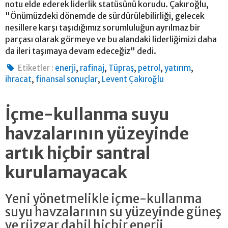
notu elde ederek liderlik statüsünü korudu. Çakıroğlu,
"Önümüzdeki dönemde de sürdürülebilirliği, gelecek
nesillere karşı taşıdığımız sorumluluğun ayrılmaz bir
parçası olarak görmeye ve bu alandaki liderliğimizi daha
da ileri taşımaya devam edeceğiz" dedi.
,
,
,
,
,
Etiketler :
enerji
rafinaj
Tüpraş
petrol
yatırım
,
,
ihracat
finansal sonuçlar
Levent Çakıroğlu
İçme-kullanma suyu
havzalarının yüzeyinde
artık hiçbir santral
kurulamayacak
Yeni yönetmelikle içme-kullanma
suyu havzalarının su yüzeyinde güneş
ve rüzgar dahil hiçbir enerji