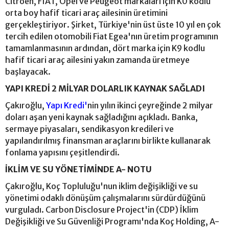
Citroën, FIAT, Opel ve Peugeot markaları için K0 kodlu
orta boy hafif ticari araç ailesinin üretimini
gerçekleştiriyor. Şirket, Türkiye'nin üst üste 10 yıl en çok
tercih edilen otomobili Fiat Egea'nın üretim programının
tamamlanmasının ardından, dört marka için K9 kodlu
hafif ticari araç ailesini yakın zamanda üretmeye
başlayacak.
YAPI KREDİ 2 MİLYAR DOLARLIK KAYNAK SAĞLADI
Çakıroğlu,
Yapı Kredi'
nin yılın ikinci çeyreğinde 2 milyar
doları aşan yeni kaynak sağladığını açıkladı. Banka,
sermaye piyasaları, sendikasyon kredileri ve
yapılandırılmış finansman araçlarını birlikte kullanarak
fonlama yapısını çeşitlendirdi.
İKLİM VE SU YÖNETİMİNDE A- NOTU
Çakıroğlu, Koç Topluluğu'nun iklim değişikliği ve su
yönetimi odaklı dönüşüm çalışmalarını sürdürdüğünü
vurguladı. Carbon Disclosure Project'in (CDP) İklim
Değişikliği ve Su Güvenliği Programı'nda Koç Holding, A-