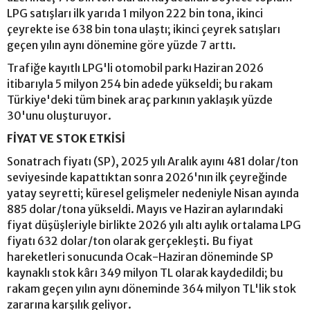
LPG satışları ilk yarıda 1 milyon 222 bin tona, ikinci
çeyrekte ise 638 bin tona ulaştı; ikinci çeyrek satışları
geçen yılın aynı dönemine göre yüzde 7 arttı.
Trafiğe kayıtlı LPG'li otomobil parkı Haziran 2026
itibarıyla 5 milyon 254 bin adede yükseldi; bu rakam
Türkiye'deki tüm binek araç parkının yaklaşık yüzde
30'unu oluşturuyor.
FİYAT VE STOK ETKİSİ
Sonatrach fiyatı (SP), 2025 yılı Aralık ayını 481 dolar/ton
seviyesinde kapattıktan sonra 2026'nın ilk çeyreğinde
yatay seyretti; küresel gelişmeler nedeniyle Nisan ayında
885 dolar/tona yükseldi. Mayıs ve Haziran aylarındaki
fiyat düşüşleriyle birlikte 2026 yılı altı aylık ortalama LPG
fiyatı 632 dolar/ton olarak gerçekleşti. Bu fiyat
hareketleri sonucunda Ocak-Haziran döneminde SP
kaynaklı stok kârı 349 milyon TL olarak kaydedildi; bu
rakam geçen yılın aynı döneminde 364 milyon TL'lik stok
zararına karşılık geliyor.