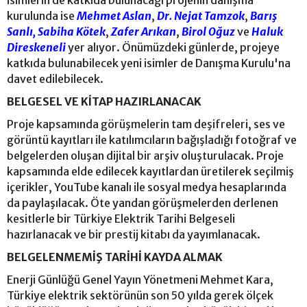
kurulunda ise
Mehmet Aslan
,
Dr. Nejat Tamzok
,
Barış
Sanlı,
Sabiha Kötek
,
Zafer Arıkan
,
Birol Oğuz
ve
Haluk
Direskeneli
yer alıyor. Önümüzdeki günlerde, projeye
katkıda bulunabilecek yeni isimler de Danışma Kurulu'na
davet edilebilecek.
BELGESEL VE KİTAP HAZIRLANACAK
Proje kapsamında görüşmelerin tam deşifreleri, ses ve
görüntü kayıtları ile katılımcıların bağışladığı fotoğraf ve
belgelerden oluşan dijital bir arşiv oluşturulacak. Proje
kapsamında elde edilecek kayıtlardan üretilerek seçilmiş
içerikler, YouTube kanalı ile sosyal medya hesaplarında
da paylaşılacak. Öte yandan görüşmelerden derlenen
kesitlerle bir Türkiye Elektrik Tarihi Belgeseli
hazırlanacak ve bir prestij kitabı da yayımlanacak.
BELGELENMEMİŞ TARİHİ KAYDA ALMAK
Enerji Günlüğü Genel Yayın Yönetmeni Mehmet Kara,
Türkiye elektrik sektörünün son 50 yılda gerek ölçek