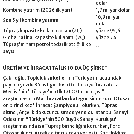
dolar
Kombine yatırım (2026 ilk yarı)
1,7 milyar dolar
16,9 milyar
Son 5 yıl kombine yatırım
dolar
Tüpraş kapasite kullanım oranı (2Ç)
yüzde 95,6
Global rafinaj kapasite kullanımı (2Ç)
yüzde 74
Tüpraş'ın ham petrol tedarik ettiği ülke
11
sayısı
ÜRETİM VE İHRACATTA İLK 10'DA ÜÇ ŞİRKET
Çakıroğlu, Topluluk şirketlerinin Türkiye ihracatındaki
payının yüzde 8'i aştığını belirtti. Türkiye İhracatçılar
Meclisi'nin "Türkiye'nin İlk 1.000 İhracatçısı"
araştırmasının Mal İhracatları kategorisinde Ford Otosan
on birinci kez "İhracat Şampiyonu" olurken, Tüpraş
altıncı, Arçelik dokuzuncu sırada yer aldı. İstanbul Sanayi
Odası'nın "Türkiye'nin 500 Büyük Sanayi Kuruluşu"
araştırmasında ise Tüpraş birinciliğini korurken, Ford
Otosan ikinci, Arçelik altıncı sıraya yerleşti. Koç Holding,