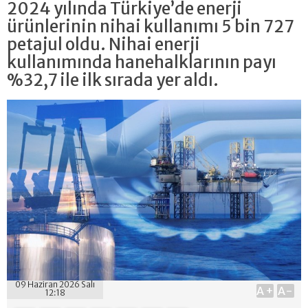
2024 yılında Türkiye’de enerji
ürünlerinin nihai kullanımı 5 bin 727
petajul oldu. Nihai enerji
kullanımında hanehalklarının payı
%32,7 ile ilk sırada yer aldı.
09 Haziran 2026 Salı
A+
A-
12:18