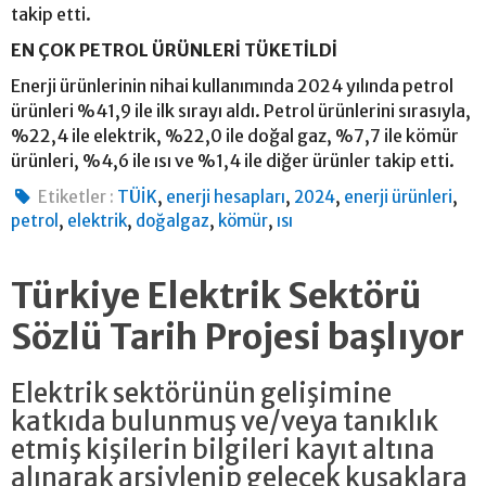
takip etti.
EN ÇOK PETROL ÜRÜNLERİ TÜKETİLDİ
Enerji ürünlerinin nihai kullanımında 2024 yılında petrol
ürünleri %41,9 ile ilk sırayı aldı. Petrol ürünlerini sırasıyla,
%22,4 ile elektrik, %22,0 ile doğal gaz, %7,7 ile kömür
ürünleri, %4,6 ile ısı ve %1,4 ile diğer ürünler takip etti.
,
,
,
,
Etiketler :
TÜİK
enerji hesapları
2024
enerji ürünleri
,
,
,
,
petrol
elektrik
doğalgaz
kömür
ısı
Türkiye Elektrik Sektörü
Sözlü Tarih Projesi başlıyor
Elektrik sektörünün gelişimine
katkıda bulunmuş ve/veya tanıklık
etmiş kişilerin bilgileri kayıt altına
alınarak arşivlenip gelecek kuşaklara