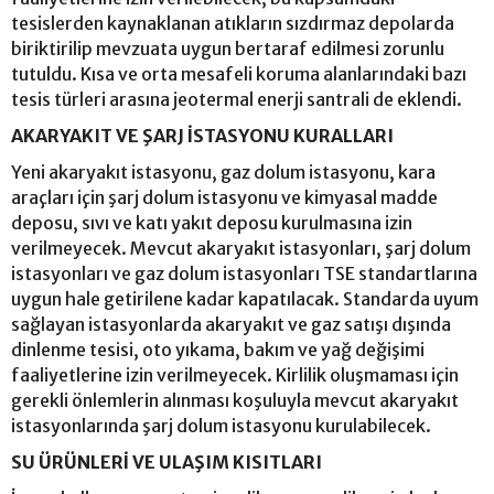
tesislerden kaynaklanan atıkların sızdırmaz depolarda
biriktirilip mevzuata uygun bertaraf edilmesi zorunlu
tutuldu. Kısa ve orta mesafeli koruma alanlarındaki bazı
tesis türleri arasına jeotermal enerji santrali de eklendi.
AKARYAKIT VE ŞARJ İSTASYONU KURALLARI
Yeni akaryakıt istasyonu, gaz dolum istasyonu, kara
araçları için şarj dolum istasyonu ve kimyasal madde
deposu, sıvı ve katı yakıt deposu kurulmasına izin
verilmeyecek. Mevcut akaryakıt istasyonları, şarj dolum
istasyonları ve gaz dolum istasyonları TSE standartlarına
uygun hale getirilene kadar kapatılacak. Standarda uyum
sağlayan istasyonlarda akaryakıt ve gaz satışı dışında
dinlenme tesisi, oto yıkama, bakım ve yağ değişimi
faaliyetlerine izin verilmeyecek. Kirlilik oluşmaması için
gerekli önlemlerin alınması koşuluyla mevcut akaryakıt
istasyonlarında şarj dolum istasyonu kurulabilecek.
SU ÜRÜNLERİ VE ULAŞIM KISITLARI