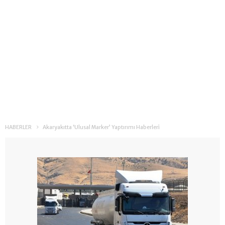
HABERLER
Akaryakıtta ‘Ulusal Marker’ Yaptırımı Haberleri