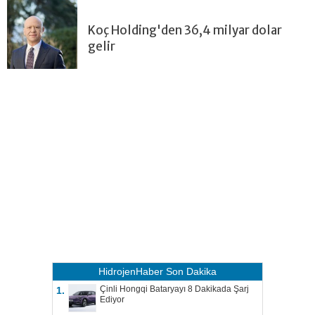
Koç Holding'den 36,4 milyar dolar
gelir
HidrojenHaber
Son Dakika
Çinli Hongqi Bataryayı 8 Dakikada Şarj
1.
Ediyor