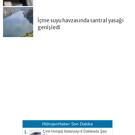
İçme suyu havzasında santral yasağı
genişledi
HidrojenHaber
Son Dakika
Çinli Hongqi Bataryayı 8 Dakikada Şarj
1.