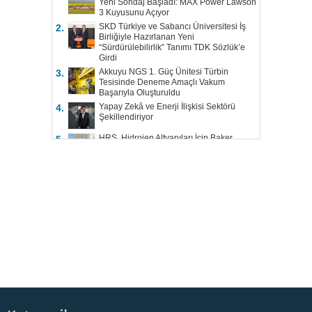
Yeni Sondaj Başladı: MAX Power Lawson
3 Kuyusunu Açıyor
SKD Türkiye ve Sabancı Üniversitesi İş
2.
Birliğiyle Hazırlanan Yeni
“Sürdürülebilirlik” Tanımı TDK Sözlük’e
Girdi
Akkuyu NGS 1. Güç Ünitesi Türbin
3.
Tesisinde Deneme Amaçlı Vakum
Başarıyla Oluşturuldu
Yapay Zekâ ve Enerji İlişkisi Sektörü
4.
Şekillendiriyor
HRS, Hidrojen Altyapıları İçin Baker
5.
Hughes ile Çalışacak