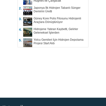
Hughes ile Çalışacak
Japonya İlk Hidrojen Tabanlı Sünger
2.
Demirini Üretti
Güney Kore Polis Filosunu Hidrojenli
3.
Araçlara Dönüştürüyor
Hidrojene Yatıran Kaybetti, Gelirler
4.
Geleneksel İşlerden
Yolcu Gemileri İçin Hidrojen Depolama
5.
Projesi Start Aldı