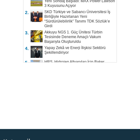
Yeni Sondaj Başladı: MAX Power Lawson
3 Kuyusunu Açıyor
SKD Türkiye ve Sabancı Üniversitesi İş
2.
Birliğiyle Hazırlanan Yeni
“Sürdürülebilirlik” Tanımı TDK Sözlük’e
Girdi
Akkuyu NGS 1. Güç Ünitesi Türbin
3.
Tesisinde Deneme Amaçlı Vakum
Başarıyla Oluşturuldu
Yapay Zekâ ve Enerji İlişkisi Sektörü
4.
Şekillendiriyor
HRS, Hidrojen Altyapıları İçin Baker
5.
Hughes ile Çalışacak