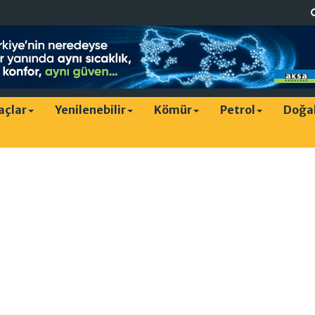
raçlar
Yenilenebilir
Kömür
Petrol
Doğa