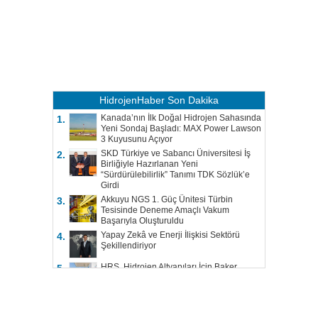
HidrojenHaber
Son Dakika
Kanada’nın İlk Doğal Hidrojen Sahasında
1.
Yeni Sondaj Başladı: MAX Power Lawson
3 Kuyusunu Açıyor
SKD Türkiye ve Sabancı Üniversitesi İş
2.
Birliğiyle Hazırlanan Yeni
“Sürdürülebilirlik” Tanımı TDK Sözlük’e
Girdi
Akkuyu NGS 1. Güç Ünitesi Türbin
3.
Tesisinde Deneme Amaçlı Vakum
Başarıyla Oluşturuldu
Yapay Zekâ ve Enerji İlişkisi Sektörü
4.
Şekillendiriyor
HRS, Hidrojen Altyapıları İçin Baker
5.
Hughes ile Çalışacak