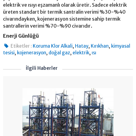
elektrik ve ısıyı eşzamanlı olarak üretir. Sadece elektrik
üreten standart bir termik santralin verimi %30-%40
civarındayken, kojenerasyon sistemine sahip termik
santrallerin verimi %70-%90 civarıdır.
Enerji Günlüğü
,
,
,
Etiketler :
Koruma Klor Alkali
Hatay
Kırıkhan
kimyasal
,
,
,
,
tesisi
kojenerasyon
doğal gaz
elektrik
ısı
İlgili Haberler