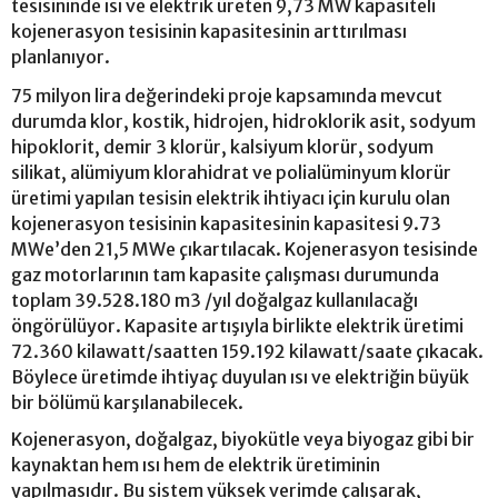
tesisininde ısı ve elektrik üreten 9,73 MW kapasiteli
kojenerasyon tesisinin kapasitesinin arttırılması
planlanıyor.
75 milyon lira değerindeki proje kapsamında mevcut
durumda klor, kostik, hidrojen, hidroklorik asit, sodyum
hipoklorit, demir 3 klorür, kalsiyum klorür, sodyum
silikat, alümiyum klorahidrat ve polialüminyum klorür
üretimi yapılan tesisin elektrik ihtiyacı için kurulu olan
kojenerasyon tesisinin kapasitesinin kapasitesi 9.73
MWe’den 21,5 MWe çıkartılacak. Kojenerasyon tesisinde
gaz motorlarının tam kapasite çalışması durumunda
toplam 39.528.180 m3 /yıl doğalgaz kullanılacağı
öngörülüyor. Kapasite artışıyla birlikte elektrik üretimi
72.360 kilawatt/saatten 159.192 kilawatt/saate çıkacak.
Böylece üretimde ihtiyaç duyulan ısı ve elektriğin büyük
bir bölümü karşılanabilecek.
Kojenerasyon, doğalgaz, biyokütle veya biyogaz gibi bir
kaynaktan hem ısı hem de elektrik üretiminin
yapılmasıdır. Bu sistem yüksek verimde çalışarak,