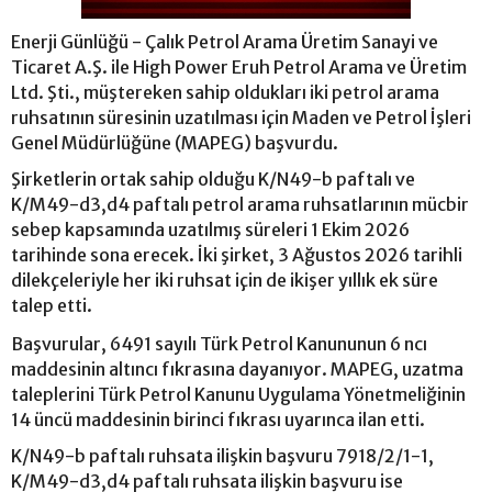
Enerji Günlüğü - Çalık Petrol Arama Üretim Sanayi ve
Ticaret A.Ş. ile High Power Eruh Petrol Arama ve Üretim
Ltd. Şti., müştereken sahip oldukları iki petrol arama
ruhsatının süresinin uzatılması için Maden ve Petrol İşleri
Genel Müdürlüğüne (MAPEG) başvurdu.
Şirketlerin ortak sahip olduğu K/N49-b paftalı ve
K/M49-d3,d4 paftalı petrol arama ruhsatlarının mücbir
sebep kapsamında uzatılmış süreleri 1 Ekim 2026
tarihinde sona erecek. İki şirket, 3 Ağustos 2026 tarihli
dilekçeleriyle her iki ruhsat için de ikişer yıllık ek süre
talep etti.
Başvurular, 6491 sayılı Türk Petrol Kanununun 6 ncı
maddesinin altıncı fıkrasına dayanıyor. MAPEG, uzatma
taleplerini Türk Petrol Kanunu Uygulama Yönetmeliğinin
14 üncü maddesinin birinci fıkrası uyarınca ilan etti.
K/N49-b paftalı ruhsata ilişkin başvuru 7918/2/1-1,
K/M49-d3,d4 paftalı ruhsata ilişkin başvuru ise