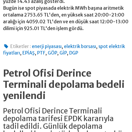
yüzde 14.43 azalış gösterdi.
Bugün ise spot piyasada elektrik MWh başına aritmetik
ortalama 2753.65 TL'den, en yüksek saat 20:00-21:00
aralığı için 4059.02 TL'den ve en düşük saat 12:00-13:00
dilimi için 925.01 TL'den işlem gördü.
,
,
Etiketler :
enerji piyasası
elektrik borsası
spot elektrik
,
,
,
,
,
fiyatları
EPİAŞ
PTF
GÖP
GİP
DGP
Petrol Ofisi Derince
Terminali depolama bedeli
yenilendi
Petrol Ofisi Derince Terminali
depolama tarifesi EPDK kararıyla
tadil edildi. Günlük depolama