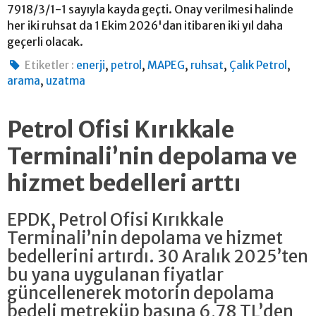
7918/3/1-1 sayıyla kayda geçti. Onay verilmesi halinde
her iki ruhsat da 1 Ekim 2026'dan itibaren iki yıl daha
geçerli olacak.
,
,
,
,
,
Etiketler :
enerji
petrol
MAPEG
ruhsat
Çalık Petrol
,
arama
uzatma
Petrol Ofisi Kırıkkale
Terminali’nin depolama ve
hizmet bedelleri arttı
EPDK, Petrol Ofisi Kırıkkale
Terminali’nin depolama ve hizmet
bedellerini artırdı. 30 Aralık 2025’ten
bu yana uygulanan fiyatlar
güncellenerek motorin depolama
bedeli metreküp başına 6,78 TL’den