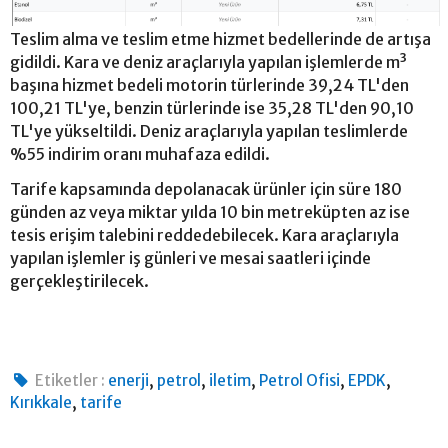
Teslim alma ve teslim etme hizmet bedellerinde de artışa
gidildi. Kara ve deniz araçlarıyla yapılan işlemlerde m³
başına hizmet bedeli motorin türlerinde 39,24 TL'den
100,21 TL'ye, benzin türlerinde ise 35,28 TL'den 90,10
TL'ye yükseltildi. Deniz araçlarıyla yapılan teslimlerde
%55 indirim oranı muhafaza edildi.
Tarife kapsamında depolanacak ürünler için süre 180
günden az veya miktar yılda 10 bin metreküpten az ise
tesis erişim talebini reddedebilecek. Kara araçlarıyla
yapılan işlemler iş günleri ve mesai saatleri içinde
gerçekleştirilecek.
,
,
,
,
,
Etiketler :
enerji
petrol
iletim
Petrol Ofisi
EPDK
,
Kırıkkale
tarife