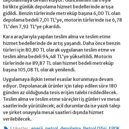
depolanmaya devam ediyor. Güncellenen tarifeyle
birlikte günlük depolama hizmet bedellerinde artışa
gidildi. Benzin türlerinde metreküp başına 6,00 TL olan
depolama bedeli 7,01 TL'ye, motorin türlerinde ise 6,78
TL'den 7,92 TL'ye çıkarıldı.
Kara araçlarıyla yapılan teslim alma ve teslim etme
hizmet bedellerinde de artış yaşandı. Daha önce benzin
türleri için 80,80 TL olarak uygulanan teslim etme ve
teslim alma bedeli 94,48 TL'ye yükseltildi. Motorin
türlerinde ise 89,87 TL olan hizmet bedeli metreküp
başına 105,08 TL olarak yenilendi.
Uygulamaya ilişkin temel esaslar korunmaya devam
ediyor. Depolanacak ürünler için talep edilen süre 180
günden az olduğunda tesis erişim talebi reddedilecek.
Teslim alma ve teslim etme süreçleri iş günleri ve mesai
saatlerinde yürütülecek; acil durumlarda ise yazılı talep
ve şirket onayıyla mesai saatleri dışında hizmet
verilebilecek.
,
,
,
,
,
Etiketler :
enerji
petrol
depolama
Petrol Ofisi
EPDK