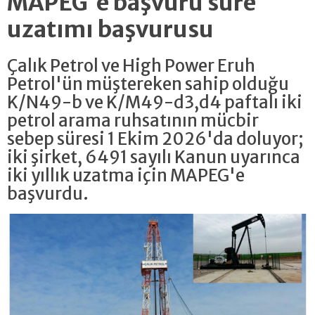
MAPEG'e başvuru süre
uzatımı başvurusu
Çalık Petrol ve High Power Eruh
Petrol'ün müştereken sahip olduğu
K/N49-b ve K/M49-d3,d4 paftalı iki
petrol arama ruhsatının mücbir
sebep süresi 1 Ekim 2026'da doluyor;
iki şirket, 6491 sayılı Kanun uyarınca
iki yıllık uzatma için MAPEG'e
başvurdu.