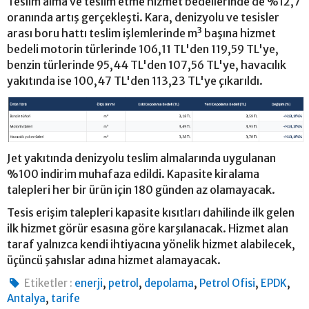
Teslim alma ve teslim etme hizmet bedellerinde de %12,7
oranında artış gerçekleşti. Kara, denizyolu ve tesisler
arası boru hattı teslim işlemlerinde m³ başına hizmet
bedeli motorin türlerinde 106,11 TL'den 119,59 TL'ye,
benzin türlerinde 95,44 TL'den 107,56 TL'ye, havacılık
yakıtında ise 100,47 TL'den 113,23 TL'ye çıkarıldı.
Jet yakıtında denizyolu teslim almalarında uygulanan
%100 indirim muhafaza edildi. Kapasite kiralama
talepleri her bir ürün için 180 günden az olamayacak.
Tesis erişim talepleri kapasite kısıtları dahilinde ilk gelen
ilk hizmet görür esasına göre karşılanacak. Hizmet alan
taraf yalnızca kendi ihtiyacına yönelik hizmet alabilecek,
üçüncü şahıslar adına hizmet alamayacak.
,
,
,
,
,
Etiketler :
enerji
petrol
depolama
Petrol Ofisi
EPDK
,
Antalya
tarife