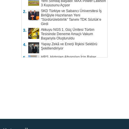
Yeni Sondaj Başladı: MAX Power Lawson
3 Kuyusunu Açıyor
SKD Türkiye ve Sabancı Üniversitesi İş
2.
Birliğiyle Hazırlanan Yeni
“Sürdürülebilirlik” Tanımı TDK Sözlük’e
Girdi
Akkuyu NGS 1. Güç Ünitesi Türbin
3.
Tesisinde Deneme Amaçlı Vakum
Başarıyla Oluşturuldu
Yapay Zekâ ve Enerji İlişkisi Sektörü
4.
Şekillendiriyor
HRS, Hidrojen Altyapıları İçin Baker
5.
Hughes ile Çalışacak