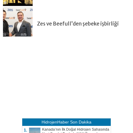
Zes ve Beefull’den şebeke işbirliği
HidrojenHaber
Son Dakika
Kanada’nın İlk Doğal Hidrojen Sahasında
1.