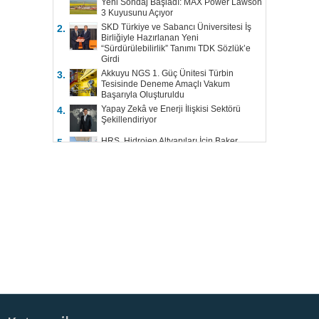
Yeni Sondaj Başladı: MAX Power Lawson
3 Kuyusunu Açıyor
SKD Türkiye ve Sabancı Üniversitesi İş
2.
Birliğiyle Hazırlanan Yeni
“Sürdürülebilirlik” Tanımı TDK Sözlük’e
Girdi
Akkuyu NGS 1. Güç Ünitesi Türbin
3.
Tesisinde Deneme Amaçlı Vakum
Başarıyla Oluşturuldu
Yapay Zekâ ve Enerji İlişkisi Sektörü
4.
Şekillendiriyor
HRS, Hidrojen Altyapıları İçin Baker
5.
Hughes ile Çalışacak