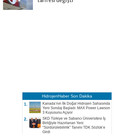
tarifesi değişti
HidrojenHaber
Son Dakika
Kanada’nın İlk Doğal Hidrojen Sahasında
1.
Yeni Sondaj Başladı: MAX Power Lawson
3 Kuyusunu Açıyor
SKD Türkiye ve Sabancı Üniversitesi İş
2.
Birliğiyle Hazırlanan Yeni
“Sürdürülebilirlik” Tanımı TDK Sözlük’e
Girdi