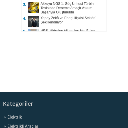
Akkuyu NGS 1. Güç Ünitesi Türbin
3.
Tesisinde Deneme Amaçlı Vakum
Başarıyla Oluşturuldu
Yapay Zekâ ve Enerji İlişkisi Sektörü
4.
Şekillendiriyor
HRS, Hidrojen Altyapıları İçin Baker
5.
Hughes ile Çalışacak
Kategoriler
Elektrik
Elektrikli Araçlar