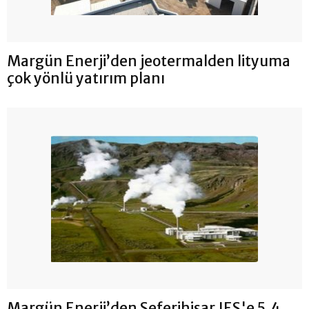
Margün Enerji’den jeotermalden lityuma
çok yönlü yatırım planı
Margün Enerji’den Seferihisar JES'e 5,4