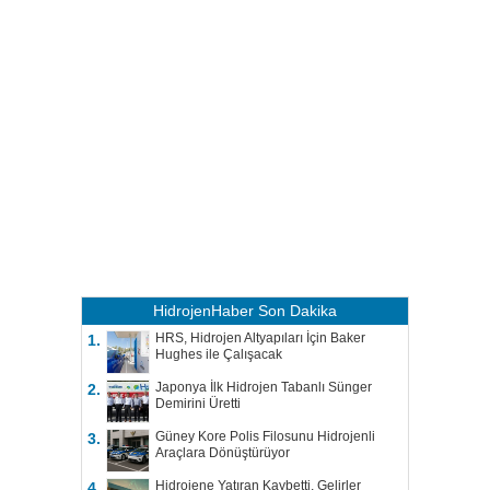
HidrojenHaber
Son Dakika
HRS, Hidrojen Altyapıları İçin Baker
1.
Hughes ile Çalışacak
Japonya İlk Hidrojen Tabanlı Sünger
2.
Demirini Üretti
Güney Kore Polis Filosunu Hidrojenli
3.
Araçlara Dönüştürüyor
Hidrojene Yatıran Kaybetti, Gelirler
4.