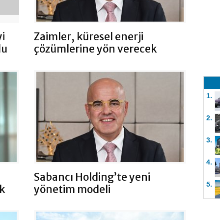
i
Zaimler, küresel enerji
du
çözümlerine yön verecek
1.
2.
3.
4.
Sabancı Holding’te yeni
5.
k
yönetim modeli