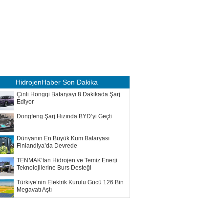
HidrojenHaber
Son Dakika
Çinli Hongqi Bataryayı 8 Dakikada Şarj
Ediyor
Dongfeng Şarj Hızında BYD’yi Geçti
Dünyanın En Büyük Kum Bataryası
Finlandiya’da Devrede
TENMAK’tan Hidrojen ve Temiz Enerji
Teknolojilerine Burs Desteği
Türkiye’nin Elektrik Kurulu Gücü 126 Bin
Megavatı Aştı