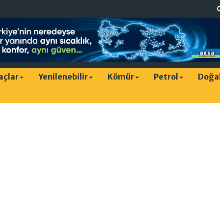
raçlar
Yenilenebilir
Kömür
Petrol
Doğa