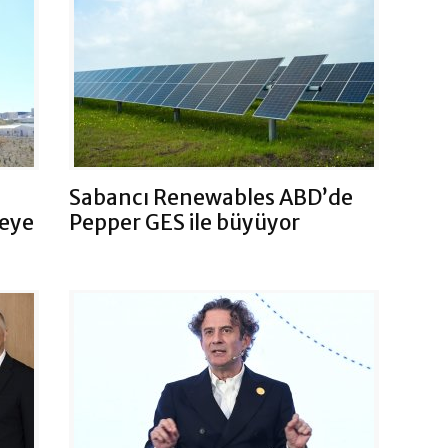
Sabancı Renewables ABD’de
reye
Pepper GES ile büyüyor