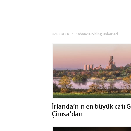
HABERLER
Sabancı Holding Haberleri
İrlanda’nın en büyük çatı G
Çimsa’dan