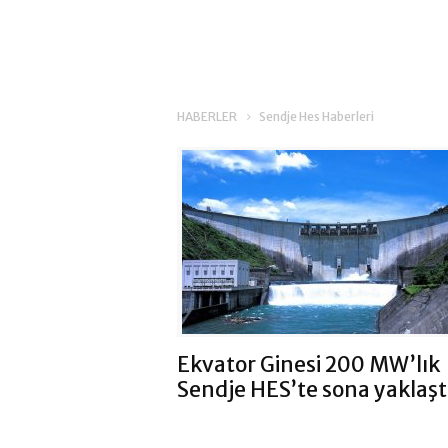
HABERLER
Sendje Hes Haberleri
Ekvator Ginesi 200 MW’lık
Sendje HES’te sona yaklaşt