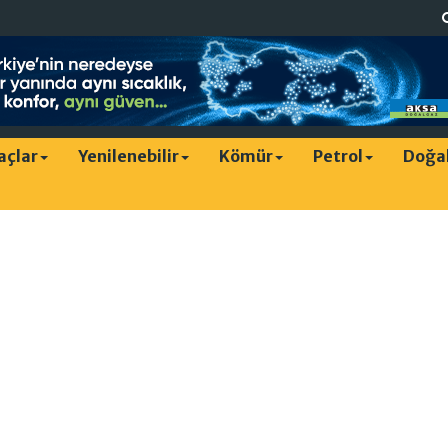
raçlar
Yenilenebilir
Kömür
Petrol
Doğa