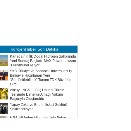
HidrojenHaber
Son Dakika
Kanada’nın İlk Doğal Hidrojen Sahasında
Yeni Sondaj Başladı: MAX Power Lawson
3 Kuyusunu Açıyor
SKD Türkiye ve Sabancı Üniversitesi İş
Birliğiyle Hazırlanan Yeni
“Sürdürülebilirlik” Tanımı TDK Sözlük’e
Girdi
Akkuyu NGS 1. Güç Ünitesi Türbin
Tesisinde Deneme Amaçlı Vakum
Başarıyla Oluşturuldu
Yapay Zekâ ve Enerji İlişkisi Sektörü
Şekillendiriyor
HRS, Hidrojen Altyapıları İçin Baker
Hughes ile Çalışacak