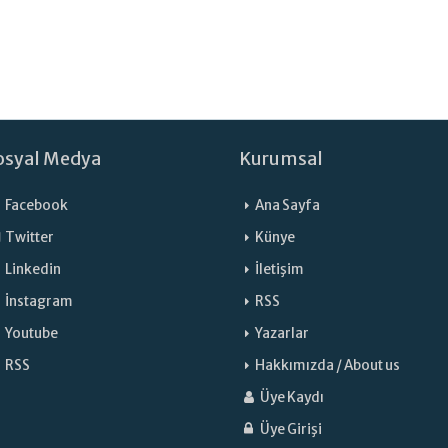
osyal Medya
Kurumsal
Facebook
Ana Sayfa
Twitter
Künye
Linkedin
İletişim
İnstagram
RSS
Youtube
Yazarlar
RSS
Hakkımızda / About us
Üye Kaydı
Üye Girişi