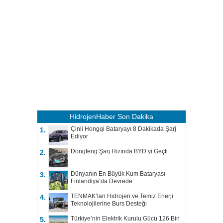
HidrojenHaber
Son Dakika
Çinli Hongqi Bataryayı 8 Dakikada Şarj
1.
Ediyor
Dongfeng Şarj Hızında BYD’yi Geçti
2.
Dünyanın En Büyük Kum Bataryası
3.
Finlandiya’da Devrede
TENMAK’tan Hidrojen ve Temiz Enerji
4.
Teknolojilerine Burs Desteği
Türkiye’nin Elektrik Kurulu Gücü 126 Bin
5.