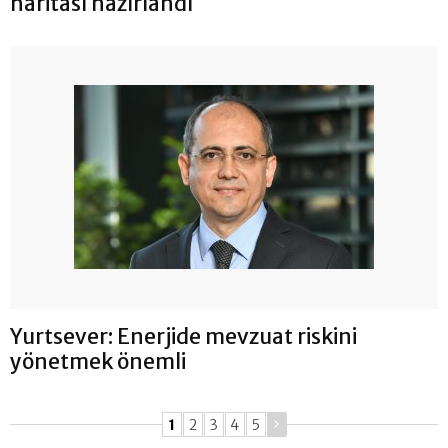
haritası hazırlandı
Yurtsever: Enerjide mevzuat riskini
yönetmek önemli
1
2
3
4
5