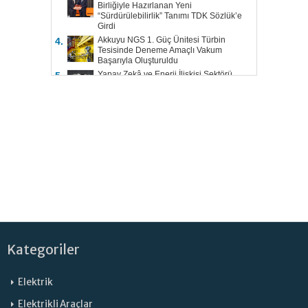
Birliğiyle Hazırlanan Yeni
“Sürdürülebilirlik” Tanımı TDK Sözlük’e
Girdi
Akkuyu NGS 1. Güç Ünitesi Türbin
4.
Tesisinde Deneme Amaçlı Vakum
Başarıyla Oluşturuldu
Yapay Zekâ ve Enerji İlişkisi Sektörü
5.
Şekillendiriyor
Kategoriler
Elektrik
Elektrikli Araçlar