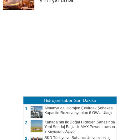
9 milyar dolar
HidrojenHaber
Son Dakika
Almanya’da Hidrojen Çekirdek Şebekesi
1.
Kapasite Rezervasyonları 6 GW’a Ulaştı
Kanada’nın İlk Doğal Hidrojen Sahasında
2.
Yeni Sondaj Başladı: MAX Power Lawson
3 Kuyusunu Açıyor
SKD Türkiye ve Sabancı Üniversitesi İş
3.