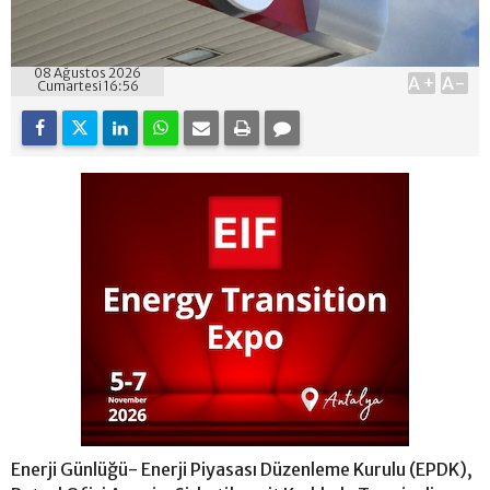
08 Ağustos 2026
A+
A-
Cumartesi 16:56
Enerji Günlüğü- Enerji Piyasası Düzenleme Kurulu (EPDK),