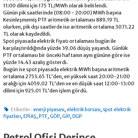
11:00 dilimi için 175 TL/MWh olarak belirlendi.
Günün pik saatlerinde (08:00 - 20:00) MWh başına
Kesinleşmemiş PTF aritmetik ortalaması 889.19 TL
olurken, pik dışı saatlerde ise aritmetik ortalama 3071.22
TL olarak kaydedildi.
Spot piyasada elektrik fiyatı ortalaması bugün ile
karşılaştırıldığında yüzde 39.06 düşüş yaşandı. Günlük
PTF ortalaması bir önceki haftanın aynı gününe göre ise
yüzde 14.43 azalış gösterdi.
Bugün ise spot piyasada elektrik MWh başına aritmetik
ortalama 2753.65 TL'den, en yüksek saat 20:00-21:00
aralığı için 4059.02 TL'den ve en düşük saat 12:00-13:00
dilimi için 925.01 TL'den işlem gördü.
,
,
Etiketler :
enerji piyasası
elektrik borsası
spot elektrik
,
,
,
,
,
fiyatları
EPİAŞ
PTF
GÖP
GİP
DGP
Petrol Ofisi Derince