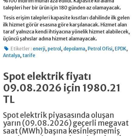
%100 indirim muhafaza edildi. Kapasite kiralama
talepleri her bir ürün için 180 günden az olamayacak.
Tesis erişim talepleri kapasite kısıtları dahilinde ilk gelen
ilk hizmet görür esasına göre karşılanacak. Hizmet alan
taraf yalnızca kendi ihtiyacına yönelik hizmet alabilecek,
üçüncü şahıslar adına hizmet alamayacak.
,
,
,
,
,
Etiketler :
enerji
petrol
depolama
Petrol Ofisi
EPDK
,
Antalya
tarife
Spot elektrik fiyatı
09.08.2026 için 1980.21
TL
Spot elektrik piyasasında oluşan
yarın (09.08.2026) geçerli megavat
saat (MWh) başına kesinleşmemiş