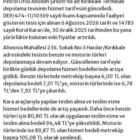
Petrol Ofisi Anonim Şirketi'ne ait Kırıkkale Terminali
depolama tesisinin hizmet tarifesini güncelledi.
DEP/474-11/10369 sayılı lisans kapsamında faaliyet
gösteren tesis için alınan 6 Ağustos 2026 tarih ve 14783
sayılı Kurul Kararı ile, 30 Aralık 2025 tarihinden bu yana
yürürlükte bulunan eski fiyatlar artırıldı.
Altınova Mahallesi 236. Sokak No:3 Hacılar/Kırıkkale
adresindeki tesiste benzin ve motorin türleri
depolanmaya devam ediyor. Güncellenen tarifeyle
birlikte günlük depolama hizmet bedellerinde artışa
gidildi. Benzin türlerinde metreküp başına 6,00 TL olan
depolama bedeli 7,01 TL'ye, motorin türlerinde ise 6,78
TL'den 7,92 TL'ye çıkarıldı.
Kara araçlarıyla yapılan teslim alma ve teslim etme
hizmet bedellerinde de artış yaşandı. Daha önce benzin
türleri için 80,80 TL olarak uygulanan teslim etme ve
teslim alma bedeli 94,48 TL'ye yükseltildi. Motorin
türlerinde ise 89,87 TL olan hizmet bedeli metreküp
başına 105,08 TL olarak yenilendi.