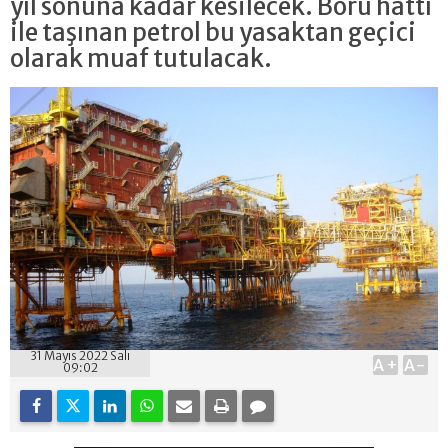
yıl sonuna kadar kesilecek. Boru hattı
ile taşınan petrol bu yasaktan geçici
olarak muaf tutulacak.
31 Mayıs 2022 Salı
A+
A-
09:02