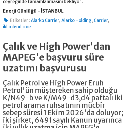
çeyreğinde tamamlanmasını bekliyor.
Enerji Günlüğü - İSTANBUL
,
,
,
Etiketler :
Alarko Carrier
Alarko Holding
Carrier
iklimlendirme
Çalık ve High Power'dan
MAPEG'e başvuru süre
uzatımı başvurusu
Çalık Petrol ve High Power Eruh
Petrol'ün müştereken sahip olduğu
K/N49-b ve K/M49-d3,d4 paftalı iki
petrol arama ruhsatının mücbir
sebep süresi 1 Ekim 2026'da doluyor;
iki şirket, 6491 sayılı Kanun uyarınca
iki yıllık uzatma için MAPEG'e