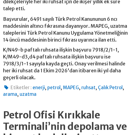
dilekçeleriyle her iki ruhsat için de ikişer yıllık ek süre
talep etti.
Başvurular, 6491 sayılı Türk Petrol Kanununun 6 ncı
maddesinin altıncı fıkrasına dayanıyor. MAPEG, uzatma
taleplerini Türk Petrol Kanunu Uygulama Yönetmeliğinin
14 üncü maddesinin birinci fıkrası uyarınca ilan etti.
K/N49-b paftalı ruhsata ilişkin başvuru 7918/2/1-1,
K/M49-d3,d4 paftalı ruhsata ilişkin başvuru ise
7918/3/1-1 sayıyla kayda geçti. Onay verilmesi halinde
her iki ruhsat da 1 Ekim 2026'dan itibaren iki yıl daha
geçerli olacak.
,
,
,
,
,
Etiketler :
enerji
petrol
MAPEG
ruhsat
Çalık Petrol
,
arama
uzatma
Petrol Ofisi Kırıkkale
Terminali’nin depolama ve