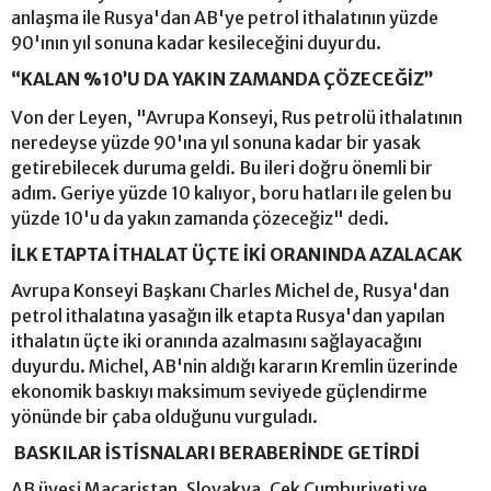
anlaşma ile Rusya'dan AB'ye petrol ithalatının yüzde
90'ının yıl sonuna kadar kesileceğini duyurdu.
“KALAN %10’U DA YAKIN ZAMANDA ÇÖZECEĞİZ”
Von der Leyen, "Avrupa Konseyi, Rus petrolü ithalatının
neredeyse yüzde 90'ına yıl sonuna kadar bir yasak
getirebilecek duruma geldi. Bu ileri doğru önemli bir
adım. Geriye yüzde 10 kalıyor, boru hatları ile gelen bu
yüzde 10'u da yakın zamanda çözeceğiz" dedi.
İLK ETAPTA İTHALAT ÜÇTE İKİ ORANINDA AZALACAK
Avrupa Konseyi Başkanı Charles Michel de, Rusya'dan
petrol ithalatına yasağın ilk etapta Rusya'dan yapılan
ithalatın üçte iki oranında azalmasını sağlayacağını
duyurdu. Michel, AB'nin aldığı kararın Kremlin üzerinde
ekonomik baskıyı maksimum seviyede güçlendirme
yönünde bir çaba olduğunu vurguladı.
BASKILAR İSTİSNALARI BERABERİNDE GETİRDİ
AB üyesi Macaristan, Slovakya, Çek Cumhuriyeti ve