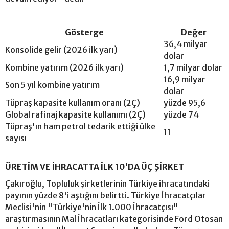
Gösterge
Değer
36,4 milyar
Konsolide gelir (2026 ilk yarı)
dolar
Kombine yatırım (2026 ilk yarı)
1,7 milyar dolar
16,9 milyar
Son 5 yıl kombine yatırım
dolar
Tüpraş kapasite kullanım oranı (2Ç)
yüzde 95,6
Global rafinaj kapasite kullanımı (2Ç)
yüzde 74
Tüpraş'ın ham petrol tedarik ettiği ülke
11
sayısı
ÜRETİM VE İHRACATTA İLK 10'DA ÜÇ ŞİRKET
Çakıroğlu, Topluluk şirketlerinin Türkiye ihracatındaki
payının yüzde 8'i aştığını belirtti. Türkiye İhracatçılar
Meclisi'nin "Türkiye'nin İlk 1.000 İhracatçısı"
araştırmasının Mal İhracatları kategorisinde Ford Otosan