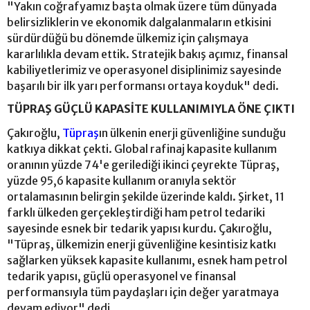
"Yakın coğrafyamız başta olmak üzere tüm dünyada
belirsizliklerin ve ekonomik dalgalanmaların etkisini
sürdürdüğü bu dönemde ülkemiz için çalışmaya
kararlılıkla devam ettik. Stratejik bakış açımız, finansal
kabiliyetlerimiz ve operasyonel disiplinimiz sayesinde
başarılı bir ilk yarı performansı ortaya koyduk" dedi.
TÜPRAŞ GÜÇLÜ KAPASİTE KULLANIMIYLA ÖNE ÇIKTI
Çakıroğlu,
Tüpraş
ın ülkenin enerji güvenliğine sunduğu
katkıya dikkat çekti. Global rafinaj kapasite kullanım
oranının yüzde 74'e gerilediği ikinci çeyrekte Tüpraş,
yüzde 95,6 kapasite kullanım oranıyla sektör
ortalamasının belirgin şekilde üzerinde kaldı. Şirket, 11
farklı ülkeden gerçekleştirdiği ham petrol tedariki
sayesinde esnek bir tedarik yapısı kurdu. Çakıroğlu,
"Tüpraş, ülkemizin enerji güvenliğine kesintisiz katkı
sağlarken yüksek kapasite kullanımı, esnek ham petrol
tedarik yapısı, güçlü operasyonel ve finansal
performansıyla tüm paydaşları için değer yaratmaya
devam ediyor" dedi.