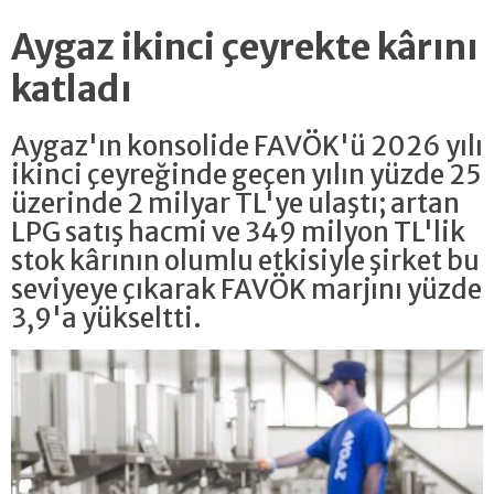
Aygaz ikinci çeyrekte kârını
katladı
Aygaz'ın konsolide FAVÖK'ü 2026 yılı
ikinci çeyreğinde geçen yılın yüzde 25
üzerinde 2 milyar TL'ye ulaştı; artan
LPG satış hacmi ve 349 milyon TL'lik
stok kârının olumlu etkisiyle şirket bu
seviyeye çıkarak FAVÖK marjını yüzde
3,9'a yükseltti.