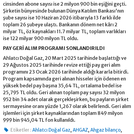
cinsinden abone sayısı ise 2 milyon 900 bin eşiğini geçti.
Şirketin bünyesinde bulunan Dünya Katılım Bankası'nın
şube sayısı ise 10 Haziran 2026 itibarıyla 13 farklı ilde
toplam 26 şubeye ulaştı. Bankanın dönem net kârı 2
milyar TL, öz kaynakları 11.7 milyar TL, toplam varlıkları
ise 122 milyar 900 milyon TL oldu.
PAY GERİ ALIM PROGRAMI SONLANDIRILDI
Ahlatcı Doğal Gaz, 20 Mart 2025 tarihinde başlattığı ve
29 Ağustos 2025 tarihinde revize ettiği pay geri alım
programını 23 Ocak 2026 tarihinde aldığı kararla bitirdi.
Program kapsamında geri alınan hisseler için ödenen en
yüksek bedel pay başına 35,64 TL, ortalama bedel ise
25,795 TL oldu. Geri alınan toplam pay sayısı 32 milyon
952 bin 34 adet olarak gerçekleşirken, bu payların şirket
sermayesine oranı yüzde 1,267 olarak belirlendi. Geri alım
işlemleri için şirket kaynaklarından toplam 849 milyon
999 bin 945,04 TL fon kullanıldı.
,
,
,
Etiketler :
Ahlatcı Doğal Gaz
AHGAZ
Ahgaz bilanço