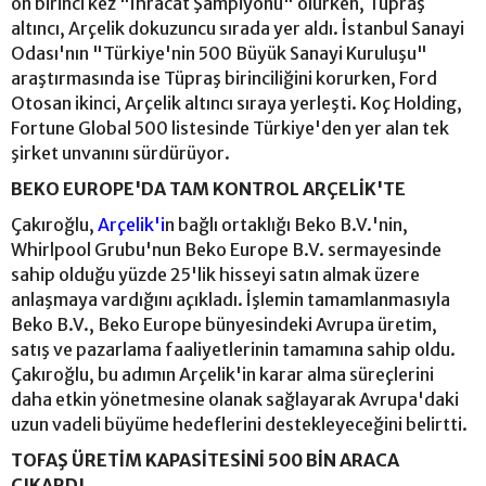
on birinci kez "İhracat Şampiyonu" olurken, Tüpraş
altıncı, Arçelik dokuzuncu sırada yer aldı. İstanbul Sanayi
Odası'nın "Türkiye'nin 500 Büyük Sanayi Kuruluşu"
araştırmasında ise Tüpraş birinciliğini korurken, Ford
Otosan ikinci, Arçelik altıncı sıraya yerleşti. Koç Holding,
Fortune Global 500 listesinde Türkiye'den yer alan tek
şirket unvanını sürdürüyor.
BEKO EUROPE'DA TAM KONTROL ARÇELİK'TE
Çakıroğlu,
Arçelik'i
n bağlı ortaklığı Beko B.V.'nin,
Whirlpool Grubu'nun Beko Europe B.V. sermayesinde
sahip olduğu yüzde 25'lik hisseyi satın almak üzere
anlaşmaya vardığını açıkladı. İşlemin tamamlanmasıyla
Beko B.V., Beko Europe bünyesindeki Avrupa üretim,
satış ve pazarlama faaliyetlerinin tamamına sahip oldu.
Çakıroğlu, bu adımın Arçelik'in karar alma süreçlerini
daha etkin yönetmesine olanak sağlayarak Avrupa'daki
uzun vadeli büyüme hedeflerini destekleyeceğini belirtti.
TOFAŞ ÜRETİM KAPASİTESİNİ 500 BİN ARACA
ÇIKARDI