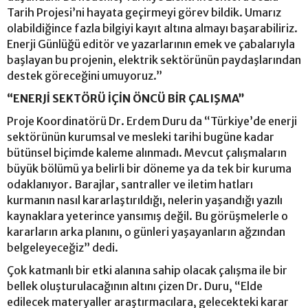
Tarih Projesi’ni hayata geçirmeyi görev bildik. Umarız
olabildiğince fazla bilgiyi kayıt altına almayı başarabiliriz.
Enerji Günlüğü editör ve yazarlarının emek ve çabalarıyla
başlayan bu projenin, elektrik sektörünün paydaşlarından
destek göreceğini umuyoruz.”
“ENERJİ SEKTÖRÜ İÇİN ÖNCÜ BİR ÇALIŞMA”
Proje Koordinatörü Dr. Erdem Duru da “Türkiye’de enerji
sektörünün kurumsal ve mesleki tarihi bugüne kadar
bütünsel biçimde kaleme alınmadı. Mevcut çalışmaların
büyük bölümü ya belirli bir döneme ya da tek bir kuruma
odaklanıyor. Barajlar, santraller ve iletim hatları
kurmanın nasıl kararlaştırıldığı, nelerin yaşandığı yazılı
kaynaklara yeterince yansımış değil. Bu görüşmelerle o
kararların arka planını, o günleri yaşayanların ağzından
belgeleyeceğiz” dedi.
Çok katmanlı bir etki alanına sahip olacak çalışma ile bir
bellek oluşturulacağının altını çizen Dr. Duru, “Elde
edilecek materyaller araştırmacılara, gelecekteki karar