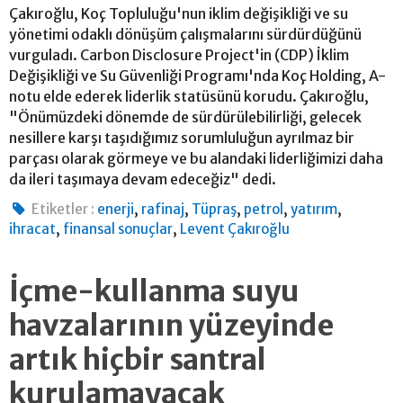
Çakıroğlu, Koç Topluluğu'nun iklim değişikliği ve su
yönetimi odaklı dönüşüm çalışmalarını sürdürdüğünü
vurguladı. Carbon Disclosure Project'in (CDP) İklim
Değişikliği ve Su Güvenliği Programı'nda Koç Holding, A-
notu elde ederek liderlik statüsünü korudu. Çakıroğlu,
"Önümüzdeki dönemde de sürdürülebilirliği, gelecek
nesillere karşı taşıdığımız sorumluluğun ayrılmaz bir
parçası olarak görmeye ve bu alandaki liderliğimizi daha
da ileri taşımaya devam edeceğiz" dedi.
,
,
,
,
,
Etiketler :
enerji
rafinaj
Tüpraş
petrol
yatırım
,
,
ihracat
finansal sonuçlar
Levent Çakıroğlu
İçme-kullanma suyu
havzalarının yüzeyinde
artık hiçbir santral
kurulamayacak