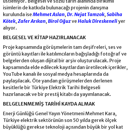
üstleniyor. Belgesel ve sözlü tarih alanında birikimli
isimlerin de katkıda bulunacağı projenin danışma
kurulunda ise
Mehmet Aslan
,
Dr. Nejat Tamzok
,
Sabiha
Kötek
,
Zafer Arıkan
,
Birol Oğuz
ve
Haluk Direskeneli
yer
alıyor.
BELGESEL VE KİTAP HAZIRLANACAK
Proje kapsamında görüşmelerin tam deşifreleri, ses ve
görüntü kayıtları ile katılımcıların bağışladığı fotoğraf ve
belgelerden oluşan dijital bir arşiv oluşturulacak. Proje
kapsamında elde edilecek kayıtlardan üretilecek içerikler,
YouTube kanalı ile sosyal medya hesaplarında da
paylaşılacak. Öte yandan görüşmelerden derlenen
kesitlerle bir Türkiye Elektrik Tarihi Belgeseli
hazırlanacak ve bir prestij kitabı da yayımlanacak.
BELGELENMEMİŞ TARİHİ KAYDA ALMAK
Enerji Günlüğü Genel Yayın Yönetmeni Mehmet Kara,
Türkiye elektrik sektörünün son 50 yılda gerek ölçek
büyüklüğü gerekse teknoloji açısından büyük bir yol kat