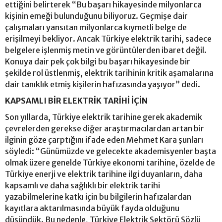
ettiğini belirterek “Bu başarı hikayesinde milyonlarca
kişinin emeği bulunduğunu biliyoruz. Geçmişe dair
çalışmaları yansıtan milyonlarca kıymetli belge de
erişilmeyi bekliyor. Ancak Türkiye elektrik tarihi, sadece
belgelere işlenmiş metin ve görüntülerden ibaret değil.
Konuya dair pek çok bilgi bu başarı hikayesinde bir
şekilde rol üstlenmiş, elektrik tarihinin kritik aşamalarına
dair tanıklık etmiş kişilerin hafızasında yaşıyor” dedi.
KAPSAMLI BİR ELEKTRİK TARİHİ İÇİN
Son yıllarda, Türkiye elektrik tarihine gerek akademik
çevrelerden gerekse diğer araştırmacılardan artan bir
ilginin göze çarptığını ifade eden Mehmet Kara şunları
söyledi: “Günümüzde ve gelecekte akademisyenler başta
olmak üzere genelde Türkiye ekonomi tarihine, özelde de
Türkiye enerji ve elektrik tarihine ilgi duyanların, daha
kapsamlı ve daha sağlıklı bir elektrik tarihi
yazabilmelerine katkı için bu bilgilerin hafızalardan
kayıtlara aktarılmasında büyük fayda olduğunu
düşündük. Bu nedenle, Türkiye Elektrik Sektörü Sözlü