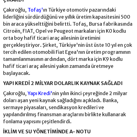
Çakıroğlu,
Tofaş'
ın Türkiye otomotiv pazarındaki
liderliğini sürdürdüğünü ve yıllık üretim kapasitesini 500
bin araca yükselttiğini belirtti. Tofaş, Bursa fabrikasında
Citroën, FIAT, Opel ve Peugeot markaları için K0 kodlu
orta boy hafif ticari araç ailesinin üretimini
gerçekleştiriyor. Şirket, Türkiye'nin üst üste 10 yıl en çok
tercih edilen otomobili Fiat Egea'nın üretim programının
tamamlanmasının ardından, dört marka için K9 kodlu
hafif ticari araç ailesini yakın zamanda üretmeye
başlayacak.
YAPI KREDİ 2 MİLYAR DOLARLIK KAYNAK SAĞLADI
Çakıroğlu,
Yapı Kredi'
nin yılın ikinci çeyreğinde 2 milyar
doları aşan yeni kaynak sağladığını açıkladı. Banka,
sermaye piyasaları, sendikasyon kredileri ve
yapılandırılmış finansman araçlarını birlikte kullanarak
fonlama yapısını çeşitlendirdi.
İKLİM VE SU YÖNETİMİNDE A- NOTU