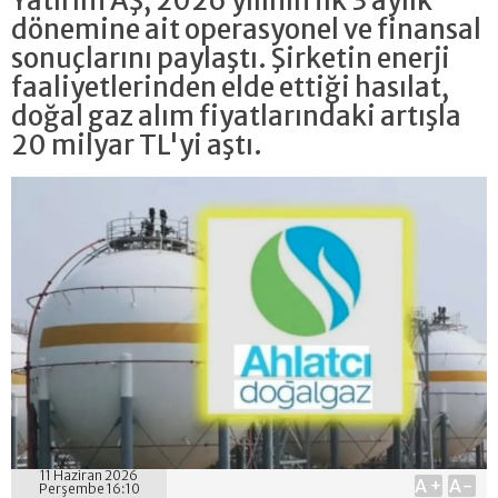
Yatırım AŞ, 2026 yılının ilk 3 aylık
dönemine ait operasyonel ve finansal
sonuçlarını paylaştı. Şirketin enerji
faaliyetlerinden elde ettiği hasılat,
doğal gaz alım fiyatlarındaki artışla
20 milyar TL'yi aştı.
11 Haziran 2026
A+
A-
Perşembe 16:10