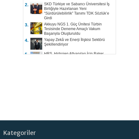
SKD Türkiye ve Sabancı Üniversitesi İş
2.
Birliğiyle Hazırlanan Yeni
“Sürdürülebilirlik” Tanımı TDK Sözlük’e
Girdi
Akkuyu NGS 1. Güç Ünitesi Türbin
3.
Tesisinde Deneme Amaçlı Vakum
Başarıyla Oluşturuldu
Yapay Zekâ ve Enerji İlişkisi Sektörü
4.
Şekillendiriyor
HRS, Hidrojen Altyapıları İçin Baker
5.
Hughes ile Çalışacak
Kategoriler