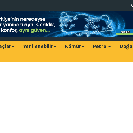
raçlar
Yenilenebilir
Kömür
Petrol
Doğa