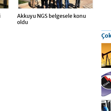
i
Akkuyu NGS belgesele konu
oldu
Çok