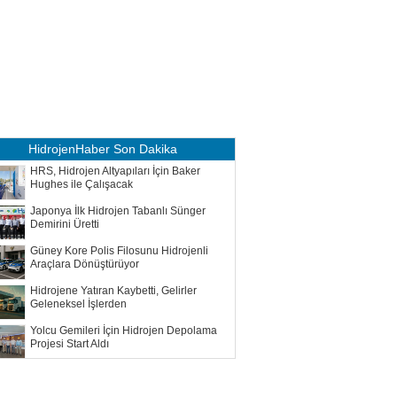
HidrojenHaber
Son Dakika
HRS, Hidrojen Altyapıları İçin Baker
Hughes ile Çalışacak
Japonya İlk Hidrojen Tabanlı Sünger
Demirini Üretti
Güney Kore Polis Filosunu Hidrojenli
Araçlara Dönüştürüyor
Hidrojene Yatıran Kaybetti, Gelirler
Geleneksel İşlerden
Yolcu Gemileri İçin Hidrojen Depolama
Projesi Start Aldı