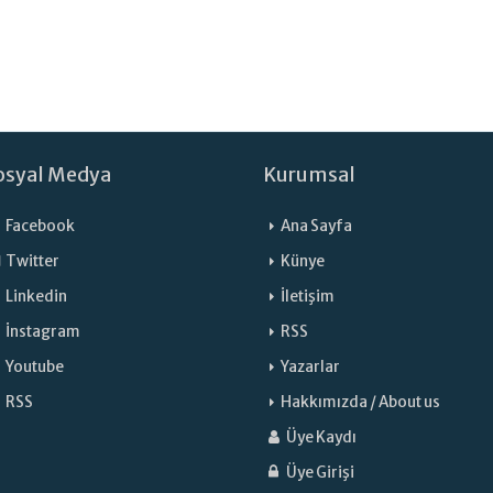
osyal Medya
Kurumsal
Facebook
Ana Sayfa
Twitter
Künye
Linkedin
İletişim
İnstagram
RSS
Youtube
Yazarlar
RSS
Hakkımızda / About us
Üye Kaydı
Üye Girişi