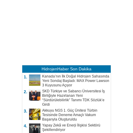
HidrojenHaber
Son Dakika
Kanada’nın İlk Doğal Hidrojen Sahasında
1.
Yeni Sondaj Başladı: MAX Power Lawson
3 Kuyusunu Açıyor
SKD Türkiye ve Sabancı Üniversitesi İş
2.
Birliğiyle Hazırlanan Yeni
“Sürdürülebilirlik” Tanımı TDK Sözlük’e
Girdi
Akkuyu NGS 1. Güç Ünitesi Türbin
3.
Tesisinde Deneme Amaçlı Vakum
Başarıyla Oluşturuldu
Yapay Zekâ ve Enerji İlişkisi Sektörü
4.
Şekillendiriyor