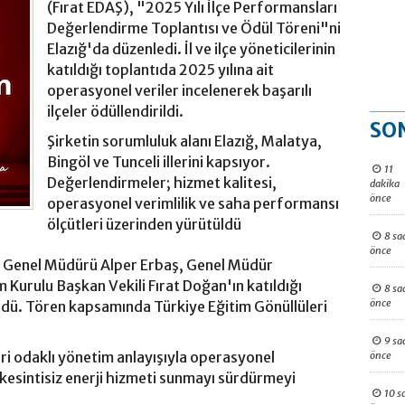
(Fırat EDAŞ), "2025 Yılı İlçe Performansları
Değerlendirme Toplantısı ve Ödül Töreni"ni
Elazığ'da düzenledi. İl ve ilçe yöneticilerinin
katıldığı toplantıda 2025 yılına ait
operasyonel veriler incelenerek başarılı
ilçeler ödüllendirildi.
SO
Şirketin sorumluluk alanı Elazığ, Malatya,
Bingöl ve Tunceli illerini kapsıyor.
11
Değerlendirmeler; hizmet kalitesi,
dakika
önce
operasyonel verimlilik ve saha performansı
ölçütleri üzerinden yürütüldü
8 sa
önce
ı Genel Müdürü Alper Erbaş, Genel Müdür
Kurulu Başkan Vekili Fırat Doğan'ın katıldığı
8 sa
önce
üldü. Tören kapsamında Türkiye Eğitim Gönüllüleri
9 sa
i odaklı yönetim anlayışıyla operasyonel
önce
 kesintisiz enerji hizmeti sunmayı sürdürmeyi
10 s