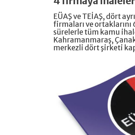
4 firmaya ihalele
EÜAŞ ve TEİAŞ, dört ayrı
firmaları ve ortaklarını 
sürelerle tüm kamu ihal
Kahramanmaraş, Çanakk
merkezli dört şirketi ka