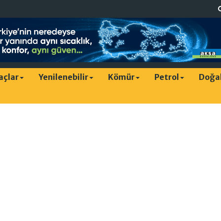
raçlar
Yenilenebilir
Kömür
Petrol
Doğa