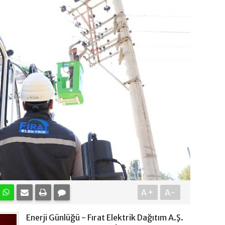
A+
A-
Enerji Günlüğü - Fırat Elektrik Dağıtım A.Ş.