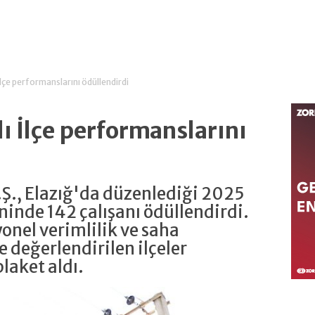
İlçe performanslarını ödüllendirdi
lı İlçe performanslarını
.Ş., Elazığ'da düzenlediği 2025
eninde 142 çalışanı ödüllendirdi.
onel verimlilik ve saha
e değerlendirilen ilçeler
laket aldı.