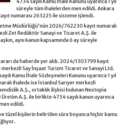
4734 sayılı Kamu İhale Kanunu uyarınca 1 yıl
süreyle tüm ihalelerden men edildi. Ankara
kayıt numarası 263225 ile sisteme işlendi.
İşletme Müdürlüğü'nün 2026/762230 kayıt numaralı
zli Zet Redüktör Sanayi ve Ticaret A.Ş. ile
aşkın, aynı kanun kapsamında 6 ay süreyle
kararı da haberde yer aldı. 2024/1303799 kayıt
merkezli Say İnşaat Turizm Ticaret ve Sanayi Ltd.
 sayılı Kamu İhale Sözleşmeleri Kanunu uyarınca 1 yıl
alı ihalede ise İstanbul Sarıyer merkezli
ndislik A.Ş., ortaklık ilişkisi bulunan Nextopia
i Üretim A.Ş. ile birlikte 4734 sayılı kanun uyarınca
men edildi.
 tüzel kişilerin belirtilen süre boyunca hiçbir kamu
ğlıyor.