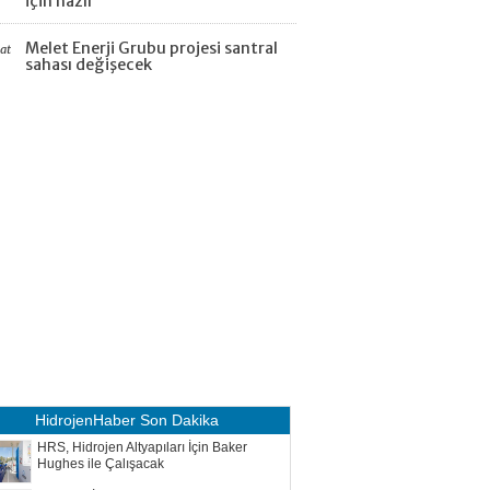
için hazır
Melet Enerji Grubu projesi santral
aat
sahası değişecek
HidrojenHaber
Son Dakika
HRS, Hidrojen Altyapıları İçin Baker
Hughes ile Çalışacak