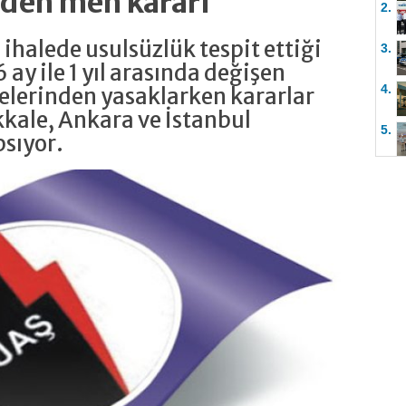
rden men kararı
2.
 ihalede usulsüzlük tespit ettiği
3.
6 ay ile 1 yıl arasında değişen
4.
elerinden yasaklarken kararlar
ale, Ankara ve İstanbul
5.
psıyor.