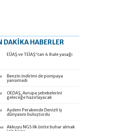
N DAKİKA HABERLER
EÜAŞ ve TEİAŞ'tan 4 ihale yasağı
Benzin indirimi de pompaya
at
yansımadı
OEDAŞ, Avrupa şebekelerini
at
geleceğe hazırlayacak
Aydem Perakende Denizli iş
at
dünyasını buluşturdu
Akkuyu NGS ilk ünite buhar almak
aat