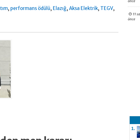
önce
,
,
,
,
,
ıtım
performans ödülü
Elazığ
Aksa Elektrik
TEGV
11 s
önce
1.