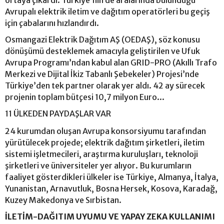
ortaya çıkardı. Türkiye’nin de aralarında bulunduğu
Avrupalı elektrik iletim ve dağıtım operatörleri bu geçiş
için çabalarını hızlandırdı.
Osmangazi Elektrik Dağıtım AŞ (OEDAŞ), söz konusu
dönüşümü desteklemek amacıyla geliştirilen ve Ufuk
Avrupa Programı’ndan kabul alan GRID-PRO (Akıllı Trafo
Merkezi ve Dijital İkiz Tabanlı Şebekeler) Projesi’nde
Türkiye’den tek partner olarak yer aldı. 42 ay sürecek
projenin toplam bütçesi 10,7 milyon Euro...
11 ÜLKEDEN PAYDAŞLAR VAR
24 kurumdan oluşan Avrupa konsorsiyumu tarafından
yürütülecek projede; elektrik dağıtım şirketleri, iletim
sistemi işletmecileri, araştırma kuruluşları, teknoloji
şirketleri ve üniversiteler yer alıyor. Bu kurumların
faaliyet gösterdikleri ülkeler ise Türkiye, Almanya, İtalya,
Yunanistan, Arnavutluk, Bosna Hersek, Kosova, Karadağ,
Kuzey Makedonya ve Sırbistan.
İLETİM-DAĞITIM UYUMU VE YAPAY ZEKA KULLANIMI