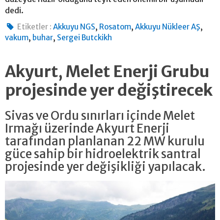
dedi.
,
,
,
Etiketler :
Akkuyu NGS
Rosatom
Akkuyu Nükleer AŞ
,
,
vakum
buhar
Sergei Butckikh
Akyurt, Melet Enerji Grubu
projesinde yer değiştirecek
Sivas ve Ordu sınırları içinde Melet
Irmağı üzerinde Akyurt Enerji
tarafından planlanan 22 MW kurulu
güce sahip bir hidroelektrik santral
projesinde yer değişikliği yapılacak.