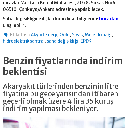
itirazlar Mustafa Kemal Mahallesi, 2078. Sokak No:4
06510 Çankaya/Ankara adresine yapılabilecek.
Saha değişikliğine ilişkin koordinat bilgilerine
buradan
ulaşılabilir.
,
,
,
,
Etiketler :
Akyurt Enerji
Ordu
Sivas
Melet Irmağı
,
,
hidroelektrik santral
saha değişikliği
EPDK
Benzin fiyatlarında indirim
beklentisi
Akaryakıt türlerinden benzinin litre
fiyatına bu gece yarısından itibaren
geçerli olmak üzere 4 lira 35 kuruş
indirim yapılması bekleniyor.