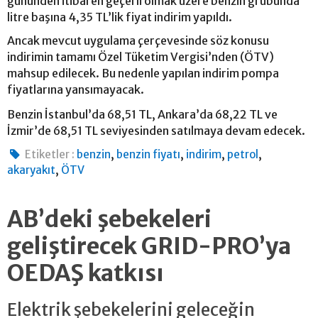
gününden itibaren geçerli olmak üzere benzin grubunda
litre başına 4,35 TL’lik fiyat indirim yapıldı.
Ancak mevcut uygulama çerçevesinde söz konusu
indirimin tamamı Özel Tüketim Vergisi’nden (ÖTV)
mahsup edilecek. Bu nedenle yapılan indirim pompa
fiyatlarına yansımayacak.
Benzin İstanbul’da 68,51 TL, Ankara’da 68,22 TL ve
İzmir’de 68,51 TL seviyesinden satılmaya devam edecek.
,
,
,
,
Etiketler :
benzin
benzin fiyatı
indirim
petrol
,
akaryakıt
ÖTV
AB’deki şebekeleri
geliştirecek GRID-PRO’ya
OEDAŞ katkısı
Elektrik şebekelerini geleceğin