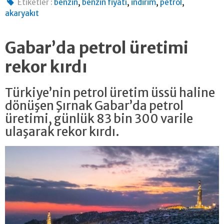
,
,
,
,
Etiketler :
benzin
benzin fiyatı
indirim
petrol
akaryakıt
Gabar’da petrol üretimi
rekor kırdı
Türkiye’nin petrol üretim üssü haline
dönüşen Şırnak Gabar’da petrol
üretimi, günlük 83 bin 300 varile
ulaşarak rekor kırdı.