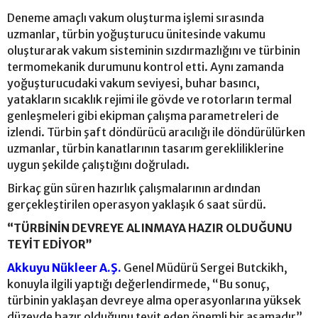
Deneme amaçlı vakum oluşturma işlemi sırasında
uzmanlar, türbin yoğuşturucu ünitesinde vakumu
oluşturarak vakum sisteminin sızdırmazlığını ve türbinin
termomekanik durumunu kontrol etti. Aynı zamanda
yoğuşturucudaki vakum seviyesi, buhar basıncı,
yatakların sıcaklık rejimi ile gövde ve rotorların termal
genleşmeleri gibi ekipman çalışma parametreleri de
izlendi. Türbin şaft döndürücü aracılığı ile döndürülürken
uzmanlar, türbin kanatlarının tasarım gerekliliklerine
uygun şekilde çalıştığını doğruladı.
Birkaç gün süren hazırlık çalışmalarının ardından
gerçekleştirilen operasyon yaklaşık 6 saat sürdü.
“TÜRBİNİN DEVREYE ALINMAYA HAZIR OLDUĞUNU
TEYİT EDİYOR”
Akkuyu Nükleer A.Ş.
Genel Müdürü Sergei Butckikh,
konuyla ilgili yaptığı değerlendirmede, “Bu sonuç,
türbinin yaklaşan devreye alma operasyonlarına yüksek
düzeyde hazır olduğunu teyit eden önemli bir aşamadır”