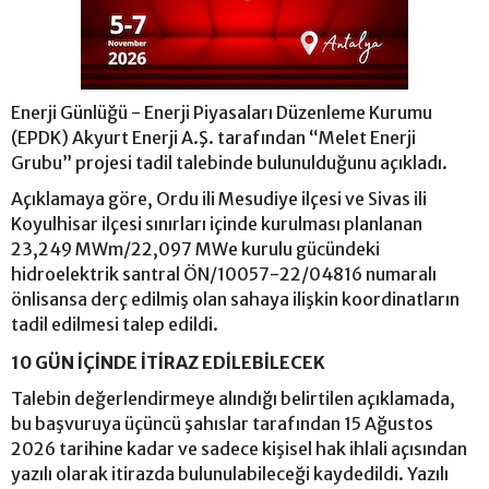
Enerji Günlüğü - Enerji Piyasaları Düzenleme Kurumu
(EPDK) Akyurt Enerji A.Ş. tarafından “Melet Enerji
Grubu” projesi tadil talebinde bulunulduğunu açıkladı.
Açıklamaya göre, Ordu ili Mesudiye ilçesi ve Sivas ili
Koyulhisar ilçesi sınırları içinde kurulması planlanan
23,249 MWm/22,097 MWe kurulu gücündeki
hidroelektrik santral ÖN/10057-22/04816 numaralı
önlisansa derç edilmiş olan sahaya ilişkin koordinatların
tadil edilmesi talep edildi.
10 GÜN İÇİNDE İTİRAZ EDİLEBİLECEK
Talebin değerlendirmeye alındığı belirtilen açıklamada,
bu başvuruya üçüncü şahıslar tarafından 15 Ağustos
2026 tarihine kadar ve sadece kişisel hak ihlali açısından
yazılı olarak itirazda bulunulabileceği kaydedildi. Yazılı