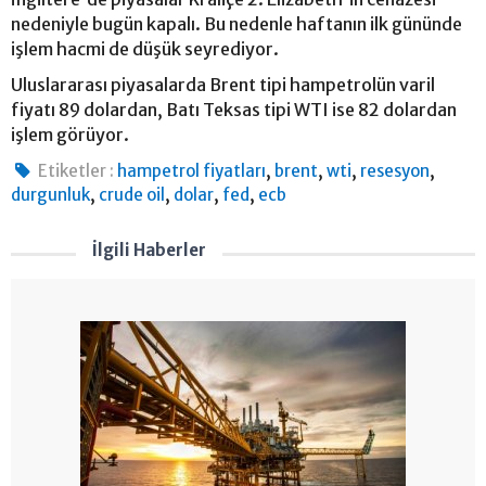
nedeniyle bugün kapalı. Bu nedenle haftanın ilk gününde
işlem hacmi de düşük seyrediyor.
Uluslararası piyasalarda Brent tipi hampetrolün varil
fiyatı 89 dolardan, Batı Teksas tipi WTI ise 82 dolardan
işlem görüyor.
,
,
,
,
Etiketler :
hampetrol fiyatları
brent
wti
resesyon
,
,
,
,
durgunluk
crude oil
dolar
fed
ecb
İlgili Haberler