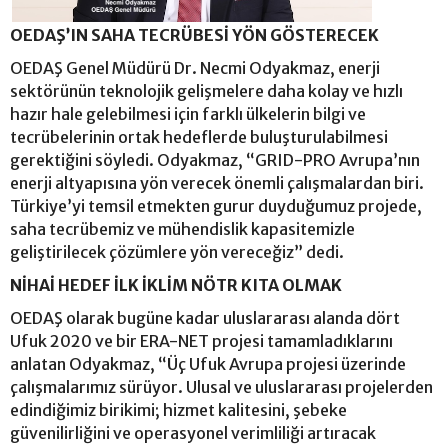
OEDAŞ’IN SAHA TECRÜBESİ YÖN GÖSTERECEK
OEDAŞ Genel Müdürü Dr. Necmi Odyakmaz, enerji
sektörünün teknolojik gelişmelere daha kolay ve hızlı
hazır hale gelebilmesi için farklı ülkelerin bilgi ve
tecrübelerinin ortak hedeflerde buluşturulabilmesi
gerektiğini söyledi. Odyakmaz, “GRID-PRO Avrupa’nın
enerji altyapısına yön verecek önemli çalışmalardan biri.
Türkiye’yi temsil etmekten gurur duyduğumuz projede,
saha tecrübemiz ve mühendislik kapasitemizle
geliştirilecek çözümlere yön vereceğiz” dedi.
NİHAİ HEDEF İLK İKLİM NÖTR KITA OLMAK
OEDAŞ olarak bugüne kadar uluslararası alanda dört
Ufuk 2020 ve bir ERA-NET projesi tamamladıklarını
anlatan Odyakmaz, “Üç Ufuk Avrupa projesi üzerinde
çalışmalarımız sürüyor. Ulusal ve uluslararası projelerden
edindiğimiz birikimi; hizmet kalitesini, şebeke
güvenilirliğini ve operasyonel verimliliği artıracak