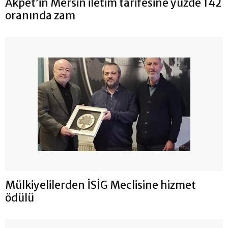
Akpet’in Mersin iletim tarifesine yüzde 142
oranında zam
Mülkiyelilerden İSİG Meclisine hizmet
ödülü