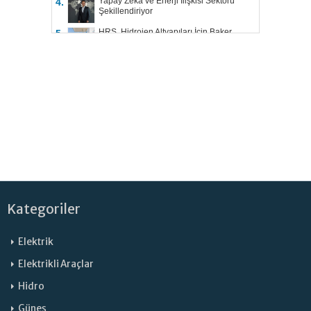
Yapay Zekâ ve Enerji İlişkisi Sektörü
4.
Şekillendiriyor
HRS, Hidrojen Altyapıları İçin Baker
5.
Hughes ile Çalışacak
Kategoriler
Elektrik
Elektrikli Araçlar
Hidro
Güneş