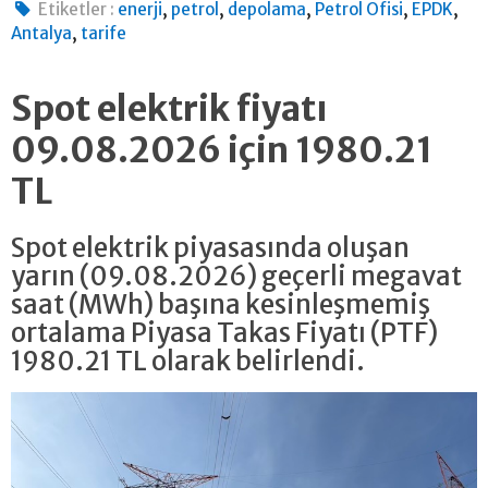
,
,
,
,
,
Etiketler :
enerji
petrol
depolama
Petrol Ofisi
EPDK
,
Antalya
tarife
Spot elektrik fiyatı
09.08.2026 için 1980.21
TL
Spot elektrik piyasasında oluşan
yarın (09.08.2026) geçerli megavat
saat (MWh) başına kesinleşmemiş
ortalama Piyasa Takas Fiyatı (PTF)
1980.21 TL olarak belirlendi.