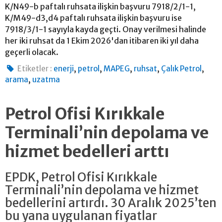
K/N49-b paftalı ruhsata ilişkin başvuru 7918/2/1-1,
K/M49-d3,d4 paftalı ruhsata ilişkin başvuru ise
7918/3/1-1 sayıyla kayda geçti. Onay verilmesi halinde
her iki ruhsat da 1 Ekim 2026'dan itibaren iki yıl daha
geçerli olacak.
,
,
,
,
,
Etiketler :
enerji
petrol
MAPEG
ruhsat
Çalık Petrol
,
arama
uzatma
Petrol Ofisi Kırıkkale
Terminali’nin depolama ve
hizmet bedelleri arttı
EPDK, Petrol Ofisi Kırıkkale
Terminali’nin depolama ve hizmet
bedellerini artırdı. 30 Aralık 2025’ten
bu yana uygulanan fiyatlar