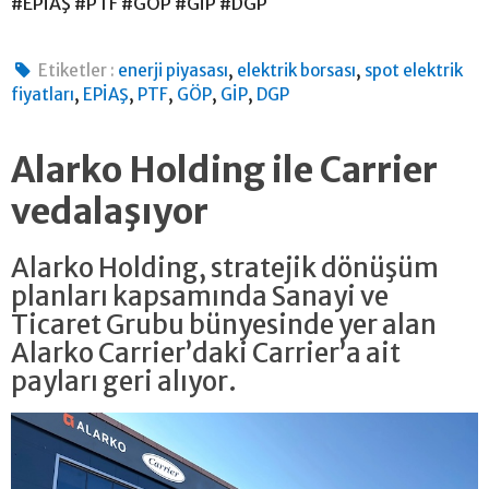
#EPİAŞ #PTF #GÖP #GİP #DGP
,
,
Etiketler :
enerji piyasası
elektrik borsası
spot elektrik
,
,
,
,
,
fiyatları
EPİAŞ
PTF
GÖP
GİP
DGP
Alarko Holding ile Carrier
vedalaşıyor
Alarko Holding, stratejik dönüşüm
planları kapsamında Sanayi ve
Ticaret Grubu bünyesinde yer alan
Alarko Carrier’daki Carrier’a ait
payları geri alıyor.