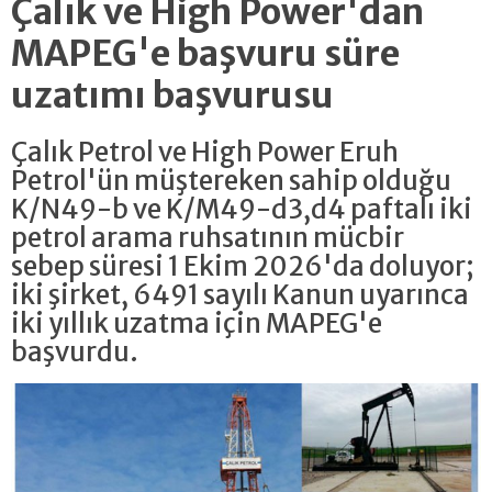
Çalık ve High Power'dan
MAPEG'e başvuru süre
uzatımı başvurusu
Çalık Petrol ve High Power Eruh
Petrol'ün müştereken sahip olduğu
K/N49-b ve K/M49-d3,d4 paftalı iki
petrol arama ruhsatının mücbir
sebep süresi 1 Ekim 2026'da doluyor;
iki şirket, 6491 sayılı Kanun uyarınca
iki yıllık uzatma için MAPEG'e
başvurdu.