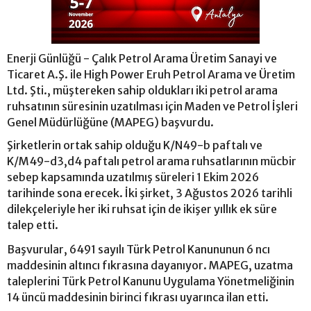
Enerji Günlüğü - Çalık Petrol Arama Üretim Sanayi ve
Ticaret A.Ş. ile High Power Eruh Petrol Arama ve Üretim
Ltd. Şti., müştereken sahip oldukları iki petrol arama
ruhsatının süresinin uzatılması için Maden ve Petrol İşleri
Genel Müdürlüğüne (MAPEG) başvurdu.
Şirketlerin ortak sahip olduğu K/N49-b paftalı ve
K/M49-d3,d4 paftalı petrol arama ruhsatlarının mücbir
sebep kapsamında uzatılmış süreleri 1 Ekim 2026
tarihinde sona erecek. İki şirket, 3 Ağustos 2026 tarihli
dilekçeleriyle her iki ruhsat için de ikişer yıllık ek süre
talep etti.
Başvurular, 6491 sayılı Türk Petrol Kanununun 6 ncı
maddesinin altıncı fıkrasına dayanıyor. MAPEG, uzatma
taleplerini Türk Petrol Kanunu Uygulama Yönetmeliğinin
14 üncü maddesinin birinci fıkrası uyarınca ilan etti.