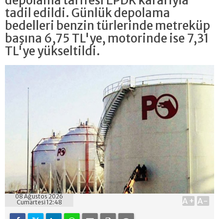
depolama tarifesi EPDK kararıyla
tadil edildi. Günlük depolama
bedelleri benzin türlerinde metreküp
başına 6,75 TL'ye, motorinde ise 7,31
TL'ye yükseltildi.
08 Ağustos 2026
A+
A-
Cumartesi 12:48