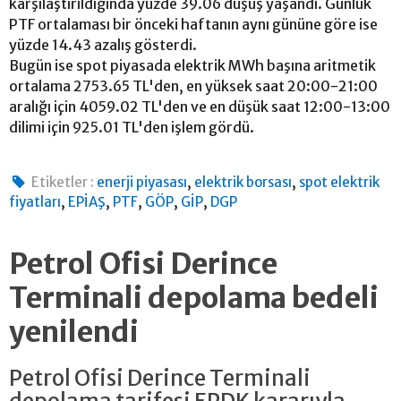
karşılaştırıldığında yüzde 39.06 düşüş yaşandı. Günlük
PTF ortalaması bir önceki haftanın aynı gününe göre ise
yüzde 14.43 azalış gösterdi.
Bugün ise spot piyasada elektrik MWh başına aritmetik
ortalama 2753.65 TL'den, en yüksek saat 20:00-21:00
aralığı için 4059.02 TL'den ve en düşük saat 12:00-13:00
dilimi için 925.01 TL'den işlem gördü.
,
,
Etiketler :
enerji piyasası
elektrik borsası
spot elektrik
,
,
,
,
,
fiyatları
EPİAŞ
PTF
GÖP
GİP
DGP
Petrol Ofisi Derince
Terminali depolama bedeli
yenilendi
Petrol Ofisi Derince Terminali