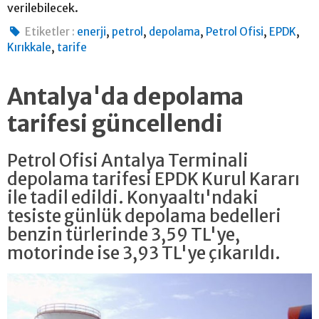
verilebilecek.
,
,
,
,
,
Etiketler :
enerji
petrol
depolama
Petrol Ofisi
EPDK
,
Kırıkkale
tarife
Antalya'da depolama
tarifesi güncellendi
Petrol Ofisi Antalya Terminali
depolama tarifesi EPDK Kurul Kararı
ile tadil edildi. Konyaaltı'ndaki
tesiste günlük depolama bedelleri
benzin türlerinde 3,59 TL'ye,
motorinde ise 3,93 TL'ye çıkarıldı.