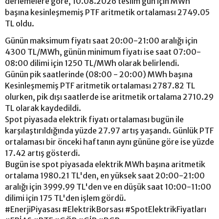
derlemelere göre, 10.08.2026 teslim gün için MWh
başına kesinleşmemiş PTF aritmetik ortalaması 2749.05
TL oldu.
Günün maksimum fiyatı saat 20:00-21:00 aralığı için
4300 TL/MWh, günün minimum fiyatı ise saat 07:00-
08:00 dilimi için 1250 TL/MWh olarak belirlendi.
Günün pik saatlerinde (08:00 - 20:00) MWh başına
Kesinleşmemiş PTF aritmetik ortalaması 2787.82 TL
olurken, pik dışı saatlerde ise aritmetik ortalama 2710.29
TL olarak kaydedildi.
Spot piyasada elektrik fiyatı ortalaması bugün ile
karşılaştırıldığında yüzde 27.97 artış yaşandı. Günlük PTF
ortalaması bir önceki haftanın aynı gününe göre ise yüzde
17.42 artış gösterdi.
Bugün ise spot piyasada elektrik MWh başına aritmetik
ortalama 1980.21 TL'den, en yüksek saat 20:00-21:00
aralığı için 3999.99 TL'den ve en düşük saat 10:00-11:00
dilimi için 175 TL'den işlem gördü.
#EnerjiPiyasası #ElektrikBorsası #SpotElektrikFiyatları