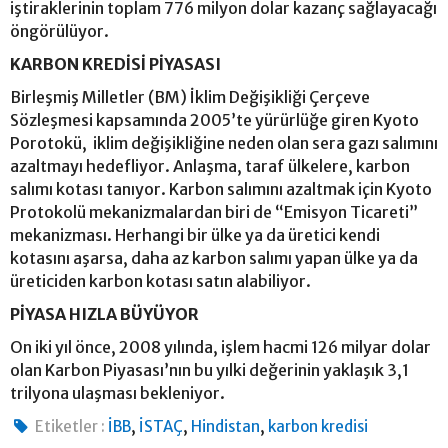
iştiraklerinin toplam 776 milyon dolar kazanç sağlayacağı
öngörülüyor.
KARBON KREDİSİ PİYASASI
Birleşmiş Milletler (BM) İklim Değişikliği Çerçeve
Sözleşmesi kapsamında 2005’te yürürlüğe giren Kyoto
Porotokü, iklim değişikliğine neden olan sera gazı salımını
azaltmayı hedefliyor. Anlaşma, taraf ülkelere, karbon
salımı kotası tanıyor. Karbon salımını azaltmak için Kyoto
Protokolü mekanizmalardan biri de “Emisyon Ticareti”
mekanizması. Herhangi bir ülke ya da üretici kendi
kotasını aşarsa, daha az karbon salımı yapan ülke ya da
üreticiden karbon kotası satın alabiliyor.
PİYASA HIZLA BÜYÜYOR
On iki yıl önce, 2008 yılında, işlem hacmi 126 milyar dolar
olan Karbon Piyasası’nın bu yılki değerinin yaklaşık 3,1
trilyona ulaşması bekleniyor.
,
,
,
Etiketler :
İBB
İSTAÇ
Hindistan
karbon kredisi