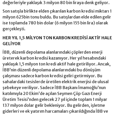
değerleriyle yaklaşık 3 milyon 80 bin liraya denk geliyor.
Son satışla birlikte elden çıkarılan karbon kredisi miktarı 1
milyon 625bin tonu buldu. Bu satışlardan elde edilen gelir
ise toplamda 780 bin dolar (6 milyon 155 bin lira) olarak
gerçekleşti.
HER YIL 1,5 MİLYON TON KARBON KREDİSİ AKTİF HALE
GELİYOR
İBB, düzenli depolama alanlarındaki çöplerden enerji
üreterek karbon kredisi kazanıyor. Her yıl hesabındaki
yaklaşık 1,5 milyon ton kredi aktif hale getiriliyor. Ancak,
İBB’nin düzenli depolama alanlarındaki bu dönüşüm
çalışması sadece karbon kredisi geliri getirmiyor. Bu
sahalardaki tesislerde üretilen elektrik enerjisi de ulusal
şebekeye veriliyor. Sadece İBB Başkanı İmamoğlu’nun
katılımıyla 20 Ekim’de açılan Seymen Çöp Gazı Enerji
Üretim Tesisi’nden gelecek 27 yıl içinde toplam 1 milyar
137 milyon dolar gelir bekleniyor. Bu gelirden, işletme
giderleri ve ek yatırım harcamaları çıkarıldığında İBB ve