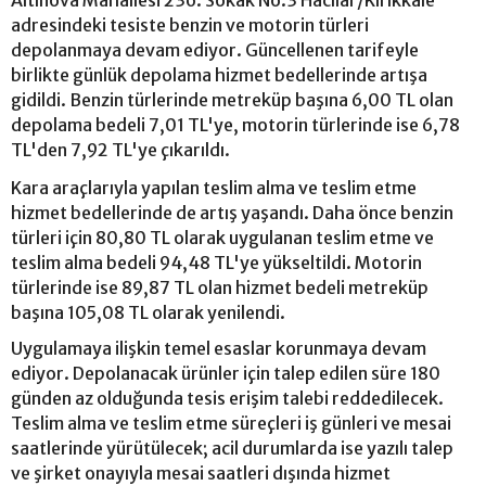
Altınova Mahallesi 236. Sokak No:3 Hacılar/Kırıkkale
adresindeki tesiste benzin ve motorin türleri
depolanmaya devam ediyor. Güncellenen tarifeyle
birlikte günlük depolama hizmet bedellerinde artışa
gidildi. Benzin türlerinde metreküp başına 6,00 TL olan
depolama bedeli 7,01 TL'ye, motorin türlerinde ise 6,78
TL'den 7,92 TL'ye çıkarıldı.
Kara araçlarıyla yapılan teslim alma ve teslim etme
hizmet bedellerinde de artış yaşandı. Daha önce benzin
türleri için 80,80 TL olarak uygulanan teslim etme ve
teslim alma bedeli 94,48 TL'ye yükseltildi. Motorin
türlerinde ise 89,87 TL olan hizmet bedeli metreküp
başına 105,08 TL olarak yenilendi.
Uygulamaya ilişkin temel esaslar korunmaya devam
ediyor. Depolanacak ürünler için talep edilen süre 180
günden az olduğunda tesis erişim talebi reddedilecek.
Teslim alma ve teslim etme süreçleri iş günleri ve mesai
saatlerinde yürütülecek; acil durumlarda ise yazılı talep
ve şirket onayıyla mesai saatleri dışında hizmet