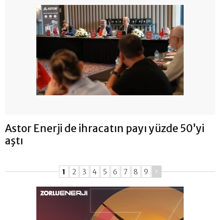
Astor Enerji de ihracatın payı yüzde 50’yi
aştı
1
2
3
4
5
6
7
8
9