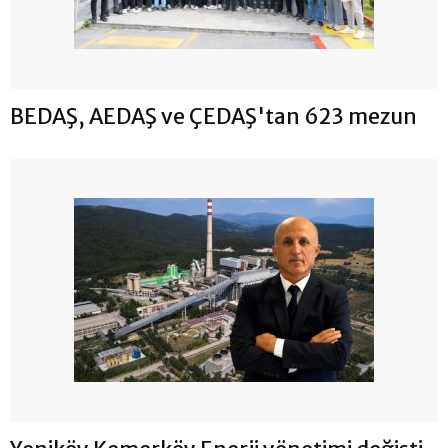
BEDAŞ, AEDAŞ ve ÇEDAŞ'tan 623 mezun