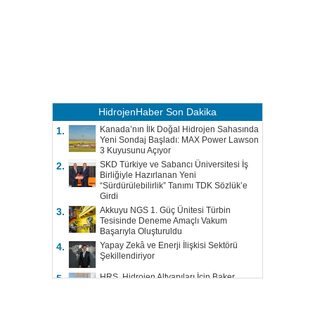
HidrojenHaber
Son Dakika
Kanada’nın İlk Doğal Hidrojen Sahasında
1.
Yeni Sondaj Başladı: MAX Power Lawson
3 Kuyusunu Açıyor
SKD Türkiye ve Sabancı Üniversitesi İş
2.
Birliğiyle Hazırlanan Yeni
“Sürdürülebilirlik” Tanımı TDK Sözlük’e
Girdi
Akkuyu NGS 1. Güç Ünitesi Türbin
3.
Tesisinde Deneme Amaçlı Vakum
Başarıyla Oluşturuldu
Yapay Zekâ ve Enerji İlişkisi Sektörü
4.
Şekillendiriyor
HRS, Hidrojen Altyapıları İçin Baker
5.
Hughes ile Çalışacak