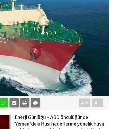
A+
A-
Enerji Günlüğü - ABD öncülüğünde
Yemen'deki Husi hedeflerine yönelik hava