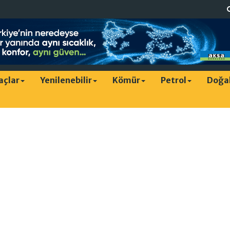
raçlar
Yenilenebilir
Kömür
Petrol
Doğa