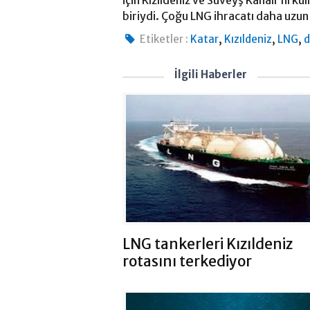
için Kızıldeniz ve Süveyş Kanalı'nı 
biriydi. Çoğu LNG ihracatı daha uzun 
,
,
,
Etiketler :
Katar
Kızıldeniz
LNG
d
İlgili Haberler
LNG tankerleri Kızıldeniz
rotasını terkediyor