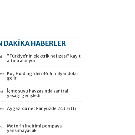
N DAKİKA HABERLER
“Türkiye’nin elektrik hafızası” kayıt
at
altına alınıyor
Koç Holding'den 36,4 milyar dolar
aat
gelir
İçme suyu havzasında santral
aat
yasağı genişledi
Aygaz'da net kâr yüzde 243 arttı
aat
Motorin indirimi pompaya
aat
yansımayacak