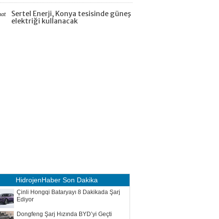
Sertel Enerji, Konya tesisinde güneş
aat
elektriği kullanacak
HidrojenHaber
Son Dakika
Çinli Hongqi Bataryayı 8 Dakikada Şarj
Ediyor
Dongfeng Şarj Hızında BYD’yi Geçti