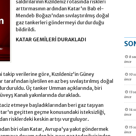
saldırılarının Kızıldeniz rotasında riskleri
arttırmasının ardından Katar'ın Bab el-
Mendeb Boğazı'ndan sıvılaştırılmış doğal
gaz tankerleri göndermeyi durdurduğu
bildirildi.
KATAR GEMİLERİ DURAKLADI
SO
8 sa
önce
takip verilerine göre, Kızıldeniz'in Güney
10 s
önce
 tarafından işletilen en az beş sıvılaştırılmış doğal
urduruldu. Üç tanker Umman açıklarında, biri
13 s
Süveyş Kanalı yakınlarında durakladı.
önce
 taciz etmeye başladıklarından beri gaz taşıyan
14 s
tar'ın geçitten geçme konusundaki isteksizliği,
önce
dan risklerdeki keskin artışı vurguluyor.
15 s
ndan biri olan Katar, Avrupa'ya yakıt göndermek
önce