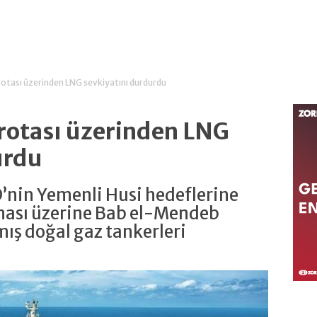
 rotası üzerinden LNG sevkiyatını durdurdu
 rotası üzerinden LNG
urdu
D’nin Yemenli Husi hedeflerine
ırması üzerine Bab el-Mendeb
mış doğal gaz tankerleri