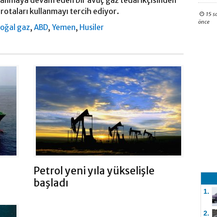
kullanmaya devam eden bir avuç gaz tedarikçisinden
rotaları kullanmayı tercih ediyor.
15 s
önce
,
,
,
oğal gaz
ABD
Yemen
Husiler
Petrol yeni yıla yükselişle
başladı
1.
2.