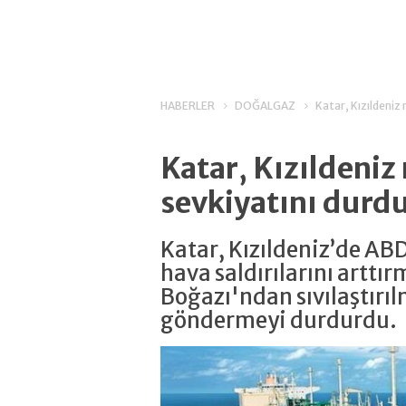
HABERLER
DOĞALGAZ
Katar, Kızıldeniz
Katar, Kızıldeniz
sevkiyatını durd
Katar, Kızıldeniz’de AB
hava saldırılarını artt
Boğazı'ndan sıvılaştırıl
göndermeyi durdurdu.