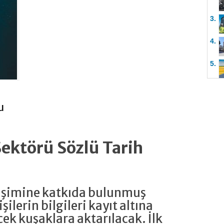
3.
4.
5.
u
Sektörü Sözlü Tarih
lişimine katkıda bulunmuş
şilerin bilgileri kayıt altına
cek kuşaklara aktarılacak. İlk