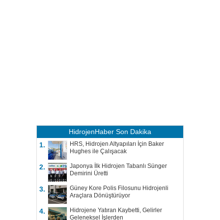
HidrojenHaber
Son Dakika
HRS, Hidrojen Altyapıları İçin Baker
1.
Hughes ile Çalışacak
Japonya İlk Hidrojen Tabanlı Sünger
2.
Demirini Üretti
Güney Kore Polis Filosunu Hidrojenli
3.
Araçlara Dönüştürüyor
Hidrojene Yatıran Kaybetti, Gelirler
4.
Geleneksel İşlerden