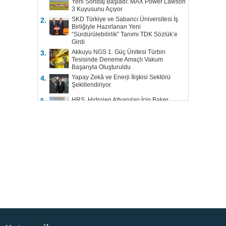
Yeni Sondaj Başladı: MAX Power Lawson
3 Kuyusunu Açıyor
SKD Türkiye ve Sabancı Üniversitesi İş
2.
Birliğiyle Hazırlanan Yeni
“Sürdürülebilirlik” Tanımı TDK Sözlük’e
Girdi
Akkuyu NGS 1. Güç Ünitesi Türbin
3.
Tesisinde Deneme Amaçlı Vakum
Başarıyla Oluşturuldu
Yapay Zekâ ve Enerji İlişkisi Sektörü
4.
Şekillendiriyor
HRS, Hidrojen Altyapıları İçin Baker
5.
Hughes ile Çalışacak