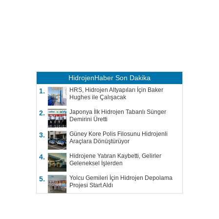
HidrojenHaber
Son Dakika
HRS, Hidrojen Altyapıları İçin Baker
1.
Hughes ile Çalışacak
Japonya İlk Hidrojen Tabanlı Sünger
2.
Demirini Üretti
Güney Kore Polis Filosunu Hidrojenli
3.
Araçlara Dönüştürüyor
Hidrojene Yatıran Kaybetti, Gelirler
4.
Geleneksel İşlerden
Yolcu Gemileri İçin Hidrojen Depolama
5.
Projesi Start Aldı