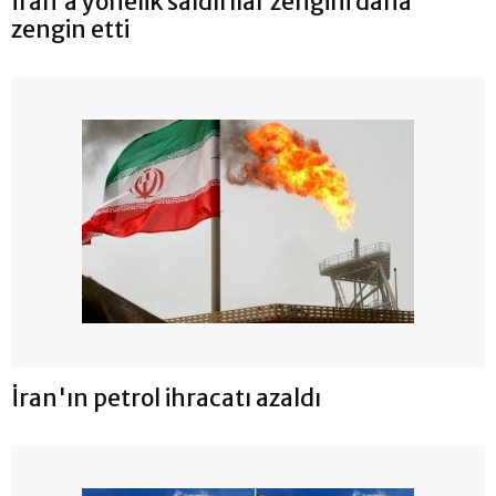
İran’a yönelik saldırılar zengini daha
zengin etti
İran'ın petrol ihracatı azaldı