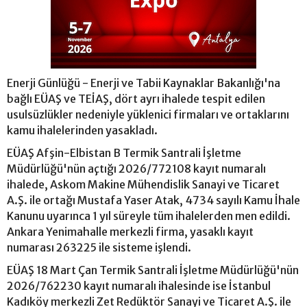
Enerji Günlüğü - Enerji ve Tabii Kaynaklar Bakanlığı'na
bağlı EÜAŞ ve TEİAŞ, dört ayrı ihalede tespit edilen
usulsüzlükler nedeniyle yüklenici firmaları ve ortaklarını
kamu ihalelerinden yasakladı.
EÜAŞ Afşin-Elbistan B Termik Santrali İşletme
Müdürlüğü'nün açtığı 2026/772108 kayıt numaralı
ihalede, Askom Makine Mühendislik Sanayi ve Ticaret
A.Ş. ile ortağı Mustafa Yaser Atak, 4734 sayılı Kamu İhale
Kanunu uyarınca 1 yıl süreyle tüm ihalelerden men edildi.
Ankara Yenimahalle merkezli firma, yasaklı kayıt
numarası 263225 ile sisteme işlendi.
EÜAŞ 18 Mart Çan Termik Santrali İşletme Müdürlüğü'nün
2026/762230 kayıt numaralı ihalesinde ise İstanbul
Kadıköy merkezli Zet Redüktör Sanayi ve Ticaret A.Ş. ile