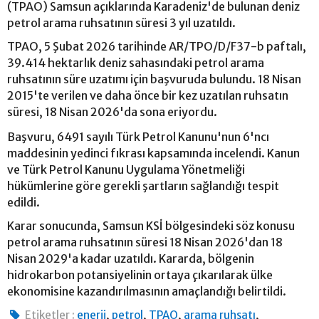
(TPAO) Samsun açıklarında Karadeniz'de bulunan deniz
petrol arama ruhsatının süresi 3 yıl uzatıldı.
TPAO, 5 Şubat 2026 tarihinde AR/TPO/D/F37-b paftalı,
39.414 hektarlık deniz sahasındaki petrol arama
ruhsatının süre uzatımı için başvuruda bulundu. 18 Nisan
2015'te verilen ve daha önce bir kez uzatılan ruhsatın
süresi, 18 Nisan 2026'da sona eriyordu.
Başvuru, 6491 sayılı Türk Petrol Kanunu'nun 6'ncı
maddesinin yedinci fıkrası kapsamında incelendi. Kanun
ve Türk Petrol Kanunu Uygulama Yönetmeliği
hükümlerine göre gerekli şartların sağlandığı tespit
edildi.
Karar sonucunda, Samsun KSİ bölgesindeki söz konusu
petrol arama ruhsatının süresi 18 Nisan 2026'dan 18
Nisan 2029'a kadar uzatıldı. Kararda, bölgenin
hidrokarbon potansiyelinin ortaya çıkarılarak ülke
ekonomisine kazandırılmasının amaçlandığı belirtildi.
,
,
,
,
Etiketler :
enerji
petrol
TPAO
arama ruhsatı