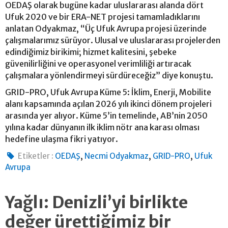
OEDAŞ olarak bugüne kadar uluslararası alanda dört
Ufuk 2020 ve bir ERA-NET projesi tamamladıklarını
anlatan Odyakmaz, “Üç Ufuk Avrupa projesi üzerinde
çalışmalarımız sürüyor. Ulusal ve uluslararası projelerden
edindiğimiz birikimi; hizmet kalitesini, şebeke
güvenilirliğini ve operasyonel verimliliği artıracak
çalışmalara yönlendirmeyi sürdüreceğiz” diye konuştu.
GRID-PRO, Ufuk Avrupa Küme 5: İklim, Enerji, Mobilite
alanı kapsamında açılan 2026 yılı ikinci dönem projeleri
arasında yer alıyor. Küme 5’in temelinde, AB’nin 2050
yılına kadar dünyanın ilk iklim nötr ana karası olması
hedefine ulaşma fikri yatıyor.
,
,
,
Etiketler :
OEDAŞ
Necmi Odyakmaz
GRID-PRO
Ufuk
Avrupa
Yağlı: Denizli’yi birlikte
değer ürettiğimiz bir