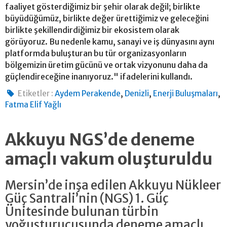
faaliyet gösterdiğimiz bir şehir olarak değil; birlikte
büyüdüğümüz, birlikte değer ürettiğimiz ve geleceğini
birlikte şekillendirdiğimiz bir ekosistem olarak
görüyoruz. Bu nedenle kamu, sanayi ve iş dünyasını aynı
platformda buluşturan bu tür organizasyonların
bölgemizin üretim gücünü ve ortak vizyonunu daha da
güçlendireceğine inanıyoruz." ifadelerini kullandı.
,
,
,
Etiketler :
Aydem Perakende
Denizli
Enerji Buluşmaları
Fatma Elif Yağlı
Akkuyu NGS’de deneme
amaçlı vakum oluşturuldu
Mersin’de inşa edilen Akkuyu Nükleer
Güç Santrali’nin (NGS) 1. Güç
Ünitesinde bulunan türbin
yoğuşturucusunda deneme amaçlı