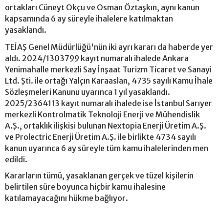
ortakları Cüneyt Okçu ve Osman Öztaşkın, aynı kanun
kapsamında 6 ay süreyle ihalelere katılmaktan
yasaklandı.
TEİAŞ Genel Müdürlüğü'nün iki ayrı kararı da haberde yer
aldı. 2024/1303799 kayıt numaralı ihalede Ankara
Yenimahalle merkezli Say İnşaat Turizm Ticaret ve Sanayi
Ltd. Şti. ile ortağı Yalçın Karaaslan, 4735 sayılı Kamu İhale
Sözleşmeleri Kanunu uyarınca 1 yıl yasaklandı.
2025/2364113 kayıt numaralı ihalede ise İstanbul Sarıyer
merkezli Kontrolmatik Teknoloji Enerji ve Mühendislik
A.Ş., ortaklık ilişkisi bulunan Nextopia Enerji Üretim A.Ş.
ve Prolectric Enerji Üretim A.Ş. ile birlikte 4734 sayılı
kanun uyarınca 6 ay süreyle tüm kamu ihalelerinden men
edildi.
Kararların tümü, yasaklanan gerçek ve tüzel kişilerin
belirtilen süre boyunca hiçbir kamu ihalesine
katılamayacağını hükme bağlıyor.