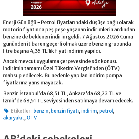
Enerji Günlüğü - Petrol fiyatlarındaki düşüşe bağlı olarak
motorin fiyatında peş peşe yaşanan indirimlerin ardından
benzine de beklenen indirim geldi. 7 Ağustos 2026 Cuma
gününden itibaren geçerli olmak üzere benzin grubunda
litre başına 4,35 TL’lik fiyat indirim yapıldı.
Ancak mevcut uygulama çerçevesinde söz konusu
indirimin tamamı Özel Tüketim Vergisi’nden (ÖTV)
mahsup edilecek. Bu nedenle yapılan indirim pompa
fiyatlarına yansımayacak.
Benzin İstanbul’da 68,51 TL, Ankara’da 68,22 TL ve
İzmir’de 68,51 TL seviyesinden satılmaya devam edecek.
,
,
,
,
Etiketler :
benzin
benzin fiyatı
indirim
petrol
,
akaryakıt
ÖTV