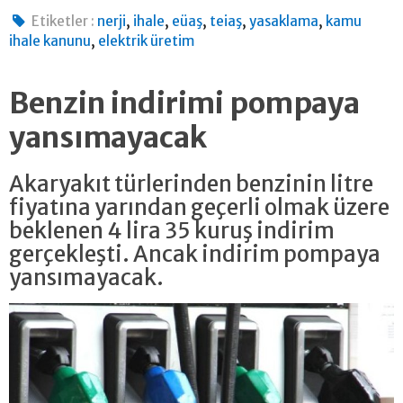
,
,
,
,
,
Etiketler :
nerji
ihale
eüaş
teiaş
yasaklama
kamu
,
ihale kanunu
elektrik üretim
Benzin indirimi pompaya
yansımayacak
Akaryakıt türlerinden benzinin litre
fiyatına yarından geçerli olmak üzere
beklenen 4 lira 35 kuruş indirim
gerçekleşti. Ancak indirim pompaya
yansımayacak.