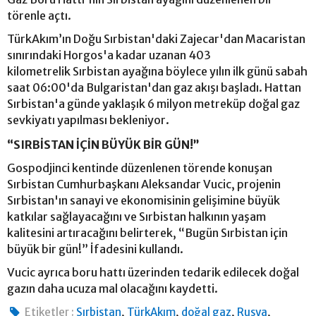
törenle açtı.
TürkAkım’ın Doğu Sırbistan'daki Zajecar'dan Macaristan
sınırındaki Horgos'a kadar uzanan 403
kilometrelik Sırbistan ayağına böylece yılın ilk günü sabah
saat 06:00'da Bulgaristan'dan gaz akışı başladı. Hattan
Sırbistan'a günde yaklaşık 6 milyon metreküp doğal gaz
sevkiyatı yapılması bekleniyor.
“SIRBİSTAN İÇİN BÜYÜK BİR GÜN!”
Gospodjinci kentinde düzenlenen törende konuşan
Sırbistan Cumhurbaşkanı Aleksandar Vucic, projenin
Sırbistan'ın sanayi ve ekonomisinin gelişimine büyük
katkılar sağlayacağını ve Sırbistan halkının yaşam
kalitesini artıracağını belirterek, “Bugün Sırbistan için
büyük bir gün!” İfadesini kullandı.
Vucic ayrıca boru hattı üzerinden tedarik edilecek doğal
gazın daha ucuza mal olacağını kaydetti.
,
,
,
,
Etiketler :
Sırbistan
TürkAkım
doğal gaz
Rusya