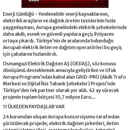
Enerji Günlüğü - Yenilenebilir enerji kaynaklarının,
elektrikli araçların ve dağıtık üretim tesislerinin hızla
yaygınlaşması, Avrupa genelindeki elektrik şebekelerinde
daha akıllı, esnek ve güvenli yapılara geçiş ihtiyacını
ortaya çıkardı. Türkiye’nin de aralarında bulunduğu
Avrupalı elektrik iletim ve dağıtım operatörleri bu geçiş
için çabalarını hızlandırdı.
Osmangazi Elektrik Dağıtım AŞ (OEDAŞ), söz konusu
dönüşümü desteklemek amacıyla geliştirilen ve Ufuk
Avrupa Programı’ndan kabul alan GRID-PRO (Akıllı Trafo
Merkezi ve Dijital İkiz Tabanlı Şebekeler) Projesi’nde
Türkiye’den tek partner olarak yer aldı. 42 ay sürecek
projenin toplam bütçesi 10,7 milyon Euro...
11 ÜLKEDEN PAYDAŞLAR VAR
24 kurumdan oluşan Avrupa konsorsiyumu tarafından
yürütülecek projede; elektrik dağıtım şirketleri, iletim
sistemi işletmecileri, araştırma kuruluşları, teknoloji