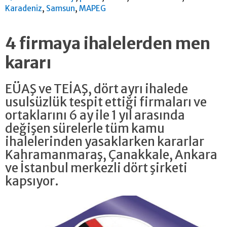
,
,
Karadeniz
Samsun
MAPEG
4 firmaya ihalelerden men
kararı
EÜAŞ ve TEİAŞ, dört ayrı ihalede
usulsüzlük tespit ettiği firmaları ve
ortaklarını 6 ay ile 1 yıl arasında
değişen sürelerle tüm kamu
ihalelerinden yasaklarken kararlar
Kahramanmaraş, Çanakkale, Ankara
ve İstanbul merkezli dört şirketi
kapsıyor.