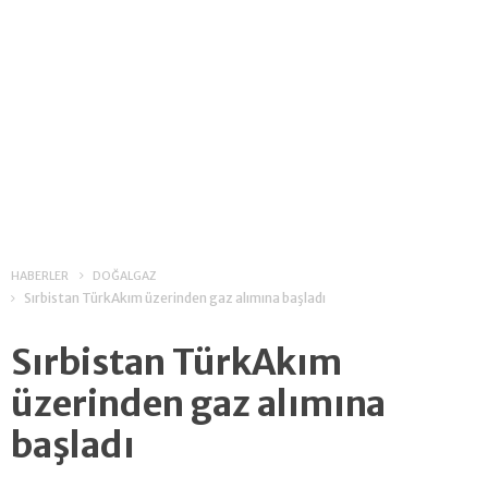
HABERLER
DOĞALGAZ
Sırbistan TürkAkım üzerinden gaz alımına başladı
Sırbistan TürkAkım
üzerinden gaz alımına
başladı