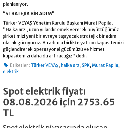
planlanıyor.
“STRATEJİK BİR ADIM”
Türker VEYAŞ Yönetim Kurulu Başkanı Murat Papila,
"Halka arzı, uzun yıllardır emek vererek büyüttüğümüz
şirketimizi yeni bir evreye taşıyacak stratejik bir adım
olarak görüyoruz. Bu adımla birlikte yatırım kapasitemizi
güçlendirerek operasyonel gücümüzü ve hizmet
kapasitemizi daha da artıracağız" dedi.
,
,
,
,
Etiketler :
Türker VEYAŞ
halka arz
SPK
Murat Papila
elektrik
Spot elektrik fiyatı
08.08.2026 için 2753.65
TL
Spot elektrik piyasasında oluşan