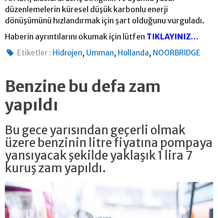
düzenlemelerin küresel düşük karbonlu enerji
dönüşümünü hızlandırmak için şart olduğunu vurguladı.
Haberin ayrıntılarını okumak için lütfen
TIKLAYINIZ…
,
,
,
Etiketler :
Hidrojen
Umman
Hollanda
NOORBRIDGE
Benzine bu defa zam
yapıldı
Bu gece yarısından geçerli olmak
üzere benzinin litre fiyatına pompaya
yansıyacak şekilde yaklaşık 1 lira 7
kuruş zam yapıldı.