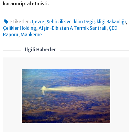
kararını iptal etmişti.
,
,
Etiketler :
Çevre
Şehircilik ve İklim Değişikliği Bakanlığı
,
,
Çelikler Holding
Afşin-Elbistan A Termik Santrali
ÇED
,
Raporu
Mahkeme
İlgili Haberler