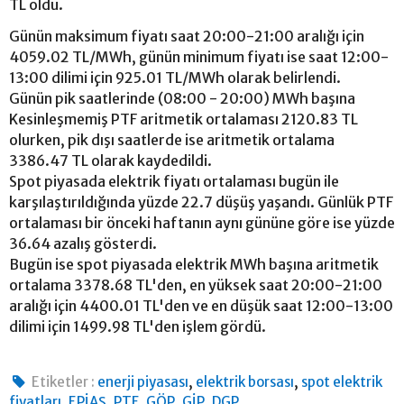
TL oldu.
Günün maksimum fiyatı saat 20:00-21:00 aralığı için
4059.02 TL/MWh, günün minimum fiyatı ise saat 12:00-
13:00 dilimi için 925.01 TL/MWh olarak belirlendi.
Günün pik saatlerinde (08:00 - 20:00) MWh başına
Kesinleşmemiş PTF aritmetik ortalaması 2120.83 TL
olurken, pik dışı saatlerde ise aritmetik ortalama
3386.47 TL olarak kaydedildi.
Spot piyasada elektrik fiyatı ortalaması bugün ile
karşılaştırıldığında yüzde 22.7 düşüş yaşandı. Günlük PTF
ortalaması bir önceki haftanın aynı gününe göre ise yüzde
36.64 azalış gösterdi.
Bugün ise spot piyasada elektrik MWh başına aritmetik
ortalama 3378.68 TL'den, en yüksek saat 20:00-21:00
aralığı için 4400.01 TL'den ve en düşük saat 12:00-13:00
dilimi için 1499.98 TL'den işlem gördü.
,
,
Etiketler :
enerji piyasası
elektrik borsası
spot elektrik
,
,
,
,
,
fiyatları
EPİAŞ
PTF
GÖP
GİP
DGP