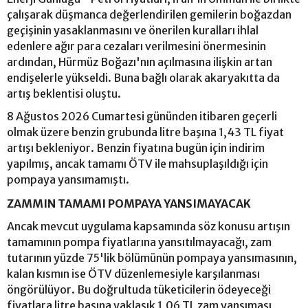
çalışarak düşmanca değerlendirilen gemilerin boğazdan
geçişinin yasaklanmasını ve önerilen kuralları ihlal
edenlere ağır para cezaları verilmesini önermesinin
ardından, Hürmüz Boğazı'nın açılmasına ilişkin artan
endişelerle yükseldi. Buna bağlı olarak akaryakıtta da
artış beklentisi oluştu.
8 Ağustos 2026 Cumartesi gününden itibaren geçerli
olmak üzere benzin grubunda litre başına 1,43 TL fiyat
artışı bekleniyor. Benzin fiyatına bugün için indirim
yapılmış, ancak tamamı ÖTV ile mahsuplaşıldığı için
pompaya yansımamıştı.
ZAMMIN TAMAMI POMPAYA YANSIMAYACAK
Ancak mevcut uygulama kapsamında söz konusu artışın
tamamının pompa fiyatlarına yansıtılmayacağı, zam
tutarının yüzde 75'lik bölümünün pompaya yansımasının,
kalan kısmın ise ÖTV düzenlemesiyle karşılanması
öngörülüyor. Bu doğrultuda tüketicilerin ödeyeceği
fiyatlara litre başına yaklaşık 1,06 TL zam yansıması