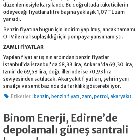
düzenlemesiyle karşılandı. Bu doğrultuda tüketicilerin
ödeyeceği fiyatlara litre başına yaklaşık 1,07 TL zam
yansıdı.
Benzin fiyatına bugün için indirim yapılmış, ancak tamamı
ÖTV ile mahsuplaşıldığı için pompaya yansımamıştı.
ZAMLI FİYATLAR
Yapılan fiyat artışının ardından benzin fiyatları
İstanbul’da İstanbul'da 68,33 lira, Ankara'da 69,30 lira,
İzmir'de 69,58 lira, doğu illerinde ise 70,93 lira
seviyesinden satılacak. Akaryakıt fiyatları, şehrin yanı
sıra ilçe ve semt bazında da farklılık gösterebiliyor.
,
,
,
,
Etiketler :
benzin
benzin fiyatı
zam
petrol
akaryakıt
Binom Enerji, Edirne’de
depolamalı güneş santrali