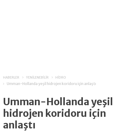
HABERLER
YENİLENEBİLİR
HİDRO
Umman-Hollanda yeşil hidrojen koridoru için anlaştı
Umman-Hollanda yeşil
hidrojen koridoru için
anlaştı