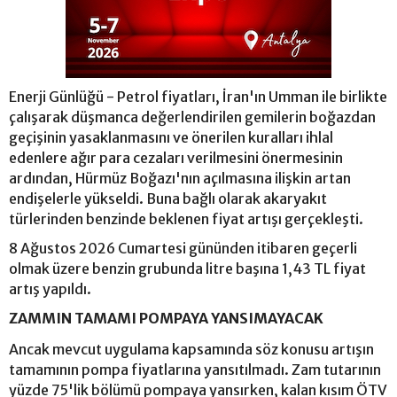
Enerji Günlüğü - Petrol fiyatları, İran'ın Umman ile birlikte
çalışarak düşmanca değerlendirilen gemilerin boğazdan
geçişinin yasaklanmasını ve önerilen kuralları ihlal
edenlere ağır para cezaları verilmesini önermesinin
ardından, Hürmüz Boğazı'nın açılmasına ilişkin artan
endişelerle yükseldi. Buna bağlı olarak akaryakıt
türlerinden benzinde beklenen fiyat artışı gerçekleşti.
8 Ağustos 2026 Cumartesi gününden itibaren geçerli
olmak üzere benzin grubunda litre başına 1,43 TL fiyat
artış yapıldı.
ZAMMIN TAMAMI POMPAYA YANSIMAYACAK
Ancak mevcut uygulama kapsamında söz konusu artışın
tamamının pompa fiyatlarına yansıtılmadı. Zam tutarının
yüzde 75'lik bölümü pompaya yansırken, kalan kısım ÖTV