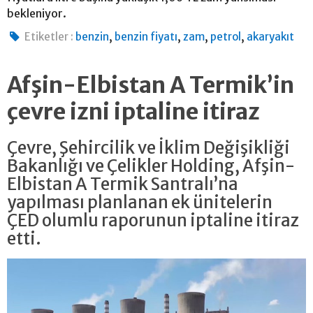
bekleniyor.
,
,
,
,
Etiketler :
benzin
benzin fiyatı
zam
petrol
akaryakıt
Afşin-Elbistan A Termik’in
çevre izni iptaline itiraz
Çevre, Şehircilik ve İklim Değişikliği
Bakanlığı ve Çelikler Holding, Afşin-
Elbistan A Termik Santralı’na
yapılması planlanan ek ünitelerin
ÇED olumlu raporunun iptaline itiraz
etti.