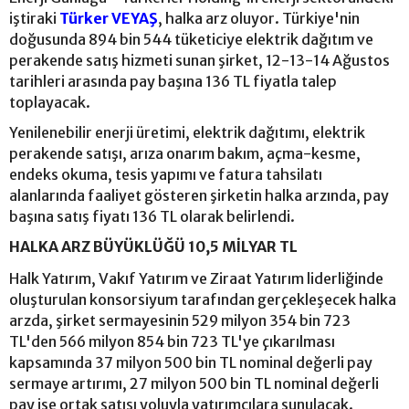
iştiraki
Türker VEYAŞ
, halka arz oluyor. Türkiye'nin
doğusunda 894 bin 544 tüketiciye elektrik dağıtım ve
perakende satış hizmeti sunan şirket, 12-13-14 Ağustos
tarihleri arasında pay başına 136 TL fiyatla talep
toplayacak.
Yenilenebilir enerji üretimi, elektrik dağıtımı, elektrik
perakende satışı, arıza onarım bakım, açma-kesme,
endeks okuma, tesis yapımı ve fatura tahsilatı
alanlarında faaliyet gösteren şirketin halka arzında, pay
başına satış fiyatı 136 TL olarak belirlendi.
HALKA ARZ BÜYÜKLÜĞÜ 10,5 MİLYAR TL
Halk Yatırım, Vakıf Yatırım ve Ziraat Yatırım liderliğinde
oluşturulan konsorsiyum tarafından gerçekleşecek halka
arzda, şirket sermayesinin 529 milyon 354 bin 723
TL'den 566 milyon 854 bin 723 TL'ye çıkarılması
kapsamında 37 milyon 500 bin TL nominal değerli pay
sermaye artırımı, 27 milyon 500 bin TL nominal değerli
pay ise ortak satışı yoluyla yatırımcılara sunulacak.