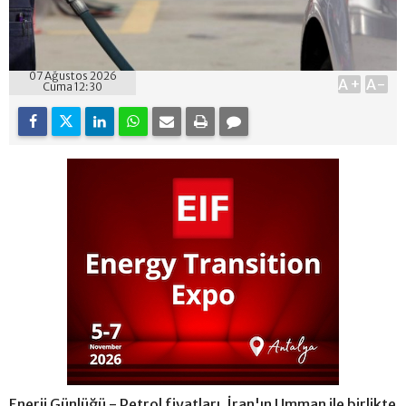
07 Ağustos 2026
A+
A-
Cuma 12:30
Enerji Günlüğü - Petrol fiyatları, İran'ın Umman ile birlikte