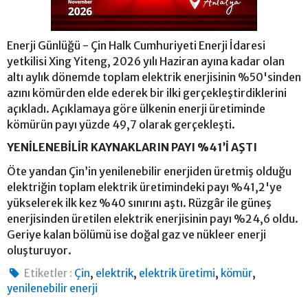
Enerji Günlüğü - Çin Halk Cumhuriyeti Enerji İdaresi
yetkilisi Xing Yiteng, 2026 yılı Haziran ayına kadar olan
altı aylık dönemde toplam elektrik enerjisinin %50'sinden
azını kömürden elde ederek bir ilki gerçekleştirdiklerini
açıkladı. Açıklamaya göre ülkenin enerji üretiminde
kömürün payı yüzde 49,7 olarak gerçekleşti.
YENİLENEBİLİR KAYNAKLARIN PAYI %41’İ AŞTI
Öte yandan Çin’in yenilenebilir enerjiden üretmiş olduğu
elektriğin toplam elektrik üretimindeki payı %41,2'ye
yükselerek ilk kez %40 sınırını aştı. Rüzgâr ile güneş
enerjisinden üretilen elektrik enerjisinin payı %24,6 oldu.
Geriye kalan bölümü ise doğal gaz ve nükleer enerji
oluşturuyor.
,
,
,
,
Etiketler :
Çin
elektrik
elektrik üretimi
kömür
yenilenebilir enerji