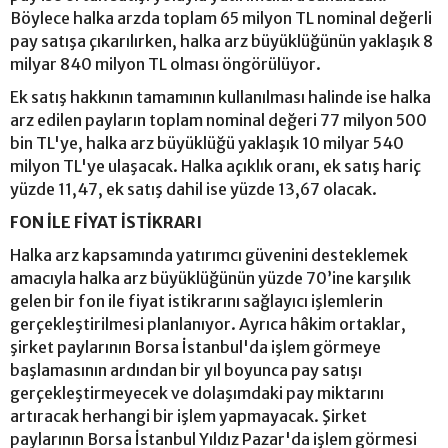
Böylece halka arzda toplam 65 milyon TL nominal değerli
pay satışa çıkarılırken, halka arz büyüklüğünün yaklaşık 8
milyar 840 milyon TL olması öngörülüyor.
Ek satış hakkının tamamının kullanılması halinde ise halka
arz edilen payların toplam nominal değeri 77 milyon 500
bin TL'ye, halka arz büyüklüğü yaklaşık 10 milyar 540
milyon TL'ye ulaşacak. Halka açıklık oranı, ek satış hariç
yüzde 11,47, ek satış dahil ise yüzde 13,67 olacak.
FON İLE FİYAT İSTİKRARI
Halka arz kapsamında yatırımcı güvenini desteklemek
amacıyla halka arz büyüklüğünün yüzde 70’ine karşılık
gelen bir fon ile fiyat istikrarını sağlayıcı işlemlerin
gerçekleştirilmesi planlanıyor. Ayrıca hâkim ortaklar,
şirket paylarının Borsa İstanbul'da işlem görmeye
başlamasının ardından bir yıl boyunca pay satışı
gerçekleştirmeyecek ve dolaşımdaki pay miktarını
artıracak herhangi bir işlem yapmayacak. Şirket
paylarının Borsa İstanbul Yıldız Pazar'da işlem görmesi