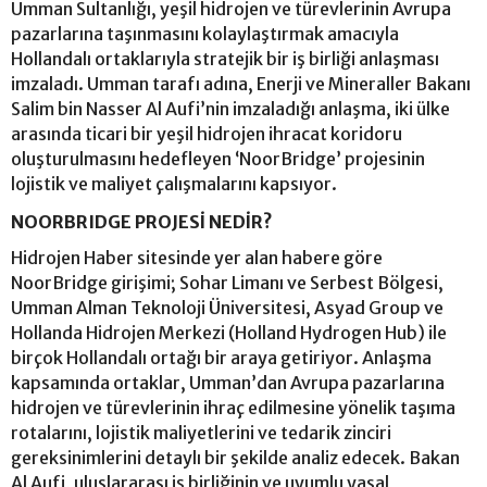
Umman Sultanlığı, yeşil hidrojen ve türevlerinin Avrupa
pazarlarına taşınmasını kolaylaştırmak amacıyla
Hollandalı ortaklarıyla stratejik bir iş birliği anlaşması
imzaladı. Umman tarafı adına, Enerji ve Mineraller Bakanı
Salim bin Nasser Al Aufi’nin imzaladığı anlaşma, iki ülke
arasında ticari bir yeşil hidrojen ihracat koridoru
oluşturulmasını hedefleyen ‘NoorBridge’ projesinin
lojistik ve maliyet çalışmalarını kapsıyor.
NOORBRIDGE PROJESİ NEDİR?
Hidrojen Haber sitesinde yer alan habere göre
NoorBridge girişimi; Sohar Limanı ve Serbest Bölgesi,
Umman Alman Teknoloji Üniversitesi, Asyad Group ve
Hollanda Hidrojen Merkezi (Holland Hydrogen Hub) ile
birçok Hollandalı ortağı bir araya getiriyor. Anlaşma
kapsamında ortaklar, Umman’dan Avrupa pazarlarına
hidrojen ve türevlerinin ihraç edilmesine yönelik taşıma
rotalarını, lojistik maliyetlerini ve tedarik zinciri
gereksinimlerini detaylı bir şekilde analiz edecek. Bakan
Al Aufi, uluslararası iş birliğinin ve uyumlu yasal