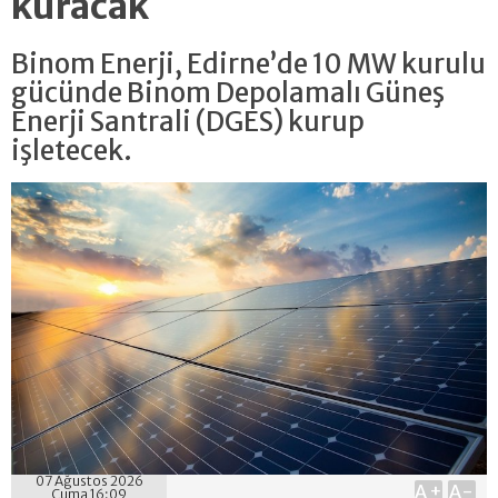
kuracak
Binom Enerji, Edirne’de 10 MW kurulu
gücünde Binom Depolamalı Güneş
Enerji Santrali (DGES) kurup
işletecek.
07 Ağustos 2026
A+
A-
Cuma 16:09