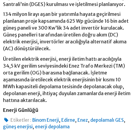
Santrali’nin (DGES) kurulması ve işletilmesi planlanıyor.
134 milyon lirayı aşan bir yatırımla hayata geçirilmesi
planlanan proje kapsamında 625 Wp gücünde 16 bin adet
güneş paneli ve 300 Kw’lik 34 adet invertör kurulacak.
Güneş panelleri tarafından üretilen doğru akım (DC)
elektrik enerjisi, invertörler aracılığıyla alternatif akıma
(AC) dönüştürülecek.
Üretilen elektrik enerjisi, enerji iletim hattı aracılığıyla
34,5 kV gerilim seviyesindeki Enez Trafo Merkezi (TM)
orta gerilim (OG) barasına bağlanacak. İşletme
aşamasında üretilecek elektrik enerjisinin bir kısmı 10
MWh kapasiteli depolama tesisinde depolanacak olup,
depolanan enerji, ihtiyaç duyulan zamanlarda enerji iletim
hattına aktarılacak.
Enerji Günlüğü
,
,
,
,
Etiketler :
Binom Enerji
Edirne
Enez
depolamalı GES
,
güneş enerjisi
enerji depolama