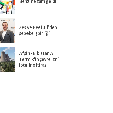
Benzine zam geldi
Zes ve Beefull’den
şebeke işbirliği
Afşin-Elbistan A
Termik’in çevre izni
iptaline itiraz