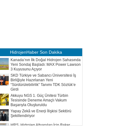
HidrojenHaber
Son Dakika
Kanada’nın İlk Doğal Hidrojen Sahasında
Yeni Sondaj Başladı: MAX Power Lawson
3 Kuyusunu Açıyor
SKD Türkiye ve Sabancı Üniversitesi İş
Birliğiyle Hazırlanan Yeni
“Sürdürülebilirlik” Tanımı TDK Sözlük’e
Girdi
Akkuyu NGS 1. Güç Ünitesi Türbin
Tesisinde Deneme Amaçlı Vakum
Başarıyla Oluşturuldu
Yapay Zekâ ve Enerji İlişkisi Sektörü
Şekillendiriyor
HRS, Hidrojen Altyapıları İçin Baker
Hughes ile Çalışacak