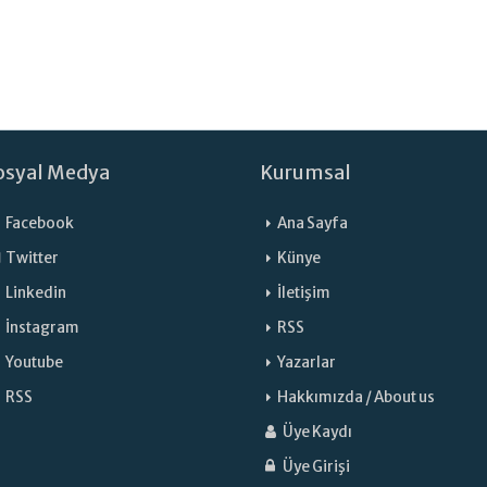
osyal Medya
Kurumsal
Facebook
Ana Sayfa
Twitter
Künye
Linkedin
İletişim
İnstagram
RSS
Youtube
Yazarlar
RSS
Hakkımızda / About us
Üye Kaydı
Üye Girişi