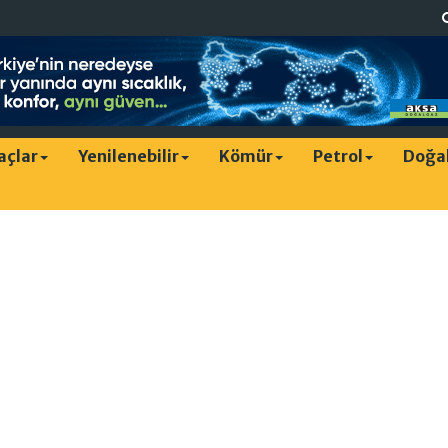
raçlar
Yenilenebilir
Kömür
Petrol
Doğa