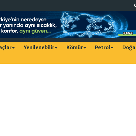
raçlar
Yenilenebilir
Kömür
Petrol
Doğa