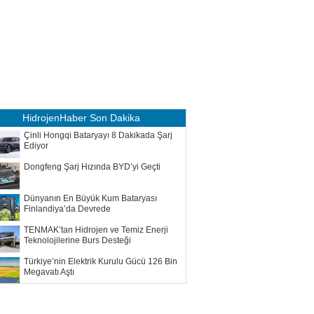
HidrojenHaber
Son Dakika
Çinli Hongqi Bataryayı 8 Dakikada Şarj
Ediyor
Dongfeng Şarj Hızında BYD’yi Geçti
Dünyanın En Büyük Kum Bataryası
Finlandiya’da Devrede
TENMAK’tan Hidrojen ve Temiz Enerji
Teknolojilerine Burs Desteği
Türkiye’nin Elektrik Kurulu Gücü 126 Bin
Megavatı Aştı