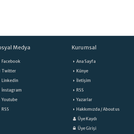
osyal Medya
Kurumsal
Facebook
Ana Sayfa
Twitter
Künye
Linkedin
İletişim
İnstagram
RSS
Youtube
Yazarlar
RSS
Hakkımızda / About us
Üye Kaydı
Üye Girişi