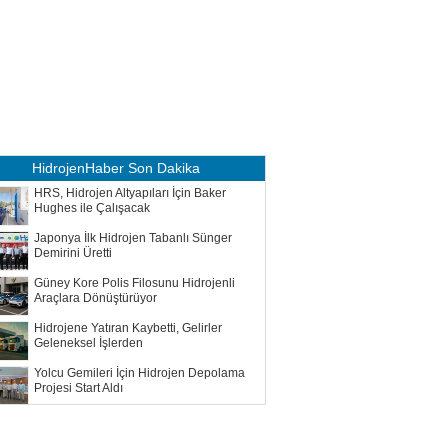
HidrojenHaber
Son Dakika
HRS, Hidrojen Altyapıları İçin Baker
Hughes ile Çalışacak
Japonya İlk Hidrojen Tabanlı Sünger
Demirini Üretti
Güney Kore Polis Filosunu Hidrojenli
Araçlara Dönüştürüyor
Hidrojene Yatıran Kaybetti, Gelirler
Geleneksel İşlerden
Yolcu Gemileri İçin Hidrojen Depolama
Projesi Start Aldı