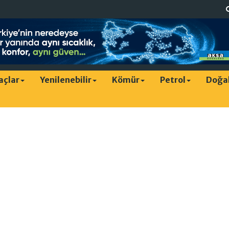
raçlar
Yenilenebilir
Kömür
Petrol
Doğa