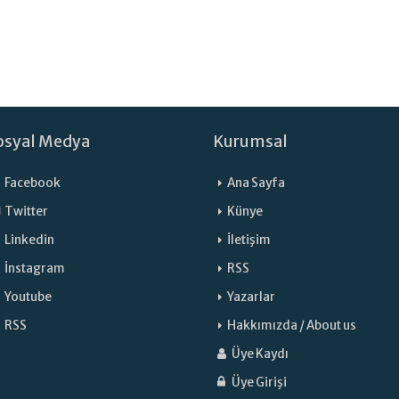
osyal Medya
Kurumsal
Facebook
Ana Sayfa
Twitter
Künye
Linkedin
İletişim
İnstagram
RSS
Youtube
Yazarlar
RSS
Hakkımızda / About us
Üye Kaydı
Üye Girişi