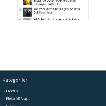
Tesisinde Deneme Amaçlı Vakum
Başarıyla Oluşturuldu
Yapay Zekâ ve Enerji İlişkisi Sektörü
4.
Şekillendiriyor
HRS, Hidrojen Altyapıları İçin Baker
5.
Hughes ile Çalışacak
Kategoriler
Elektrik
Elektrikli Araçlar