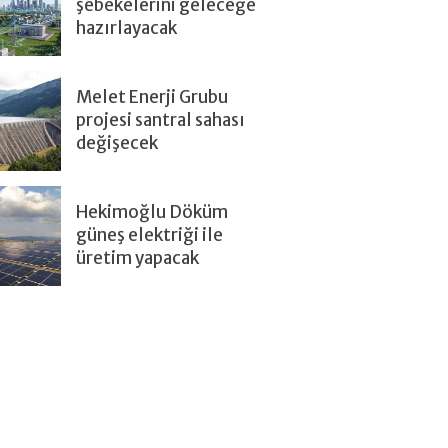
şebekelerini geleceğe
hazırlayacak
Melet Enerji Grubu
projesi santral sahası
değişecek
Hekimoğlu Döküm
güneş elektriği ile
üretim yapacak