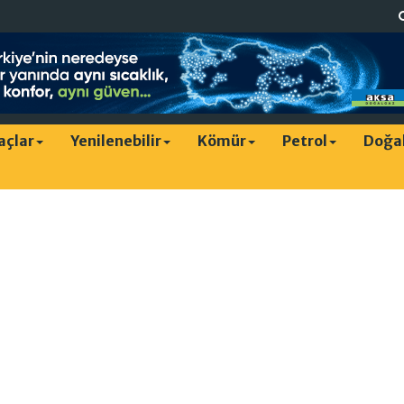
raçlar
Yenilenebilir
Kömür
Petrol
Doğa