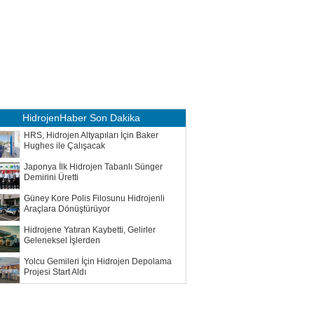
HidrojenHaber
Son Dakika
HRS, Hidrojen Altyapıları İçin Baker
Hughes ile Çalışacak
Japonya İlk Hidrojen Tabanlı Sünger
Demirini Üretti
Güney Kore Polis Filosunu Hidrojenli
Araçlara Dönüştürüyor
Hidrojene Yatıran Kaybetti, Gelirler
Geleneksel İşlerden
Yolcu Gemileri İçin Hidrojen Depolama
Projesi Start Aldı