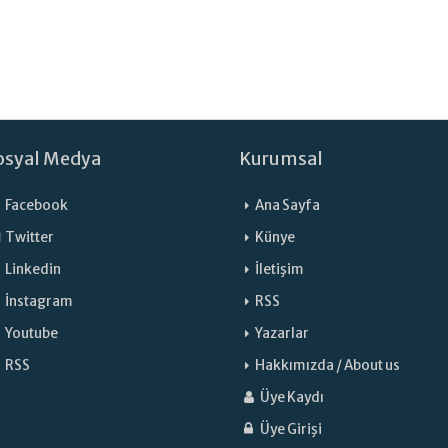
osyal Medya
Kurumsal
Facebook
Ana Sayfa
Twitter
Künye
Linkedin
İletişim
İnstagram
RSS
Youtube
Yazarlar
RSS
Hakkımızda / About us
Üye Kaydı
Üye Girişi