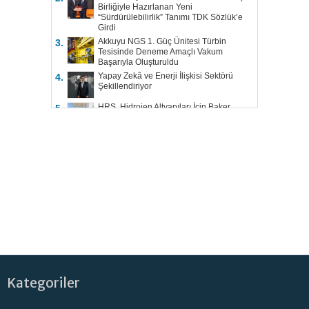
Birliğiyle Hazırlanan Yeni
“Sürdürülebilirlik” Tanımı TDK Sözlük’e
Girdi
Akkuyu NGS 1. Güç Ünitesi Türbin
3.
Tesisinde Deneme Amaçlı Vakum
Başarıyla Oluşturuldu
Yapay Zekâ ve Enerji İlişkisi Sektörü
4.
Şekillendiriyor
HRS, Hidrojen Altyapıları İçin Baker
5.
Hughes ile Çalışacak
Kategoriler