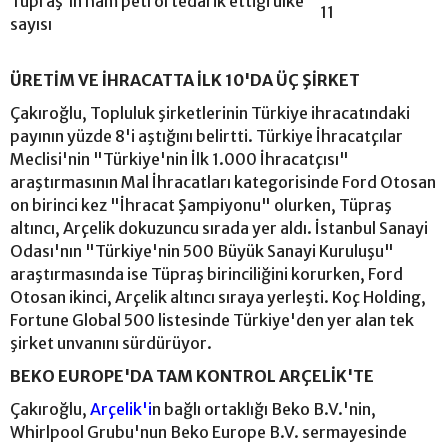
Tüpraş'ın ham petrol tedarik ettiği ülke
11
sayısı
ÜRETİM VE İHRACATTA İLK 10'DA ÜÇ ŞİRKET
Çakıroğlu, Topluluk şirketlerinin Türkiye ihracatındaki
payının yüzde 8'i aştığını belirtti. Türkiye İhracatçılar
Meclisi'nin "Türkiye'nin İlk 1.000 İhracatçısı"
araştırmasının Mal İhracatları kategorisinde Ford Otosan
on birinci kez "İhracat Şampiyonu" olurken, Tüpraş
altıncı, Arçelik dokuzuncu sırada yer aldı. İstanbul Sanayi
Odası'nın "Türkiye'nin 500 Büyük Sanayi Kuruluşu"
araştırmasında ise Tüpraş birinciliğini korurken, Ford
Otosan ikinci, Arçelik altıncı sıraya yerleşti. Koç Holding,
Fortune Global 500 listesinde Türkiye'den yer alan tek
şirket unvanını sürdürüyor.
BEKO EUROPE'DA TAM KONTROL ARÇELİK'TE
Çakıroğlu,
Arçelik'i
n bağlı ortaklığı Beko B.V.'nin,
Whirlpool Grubu'nun Beko Europe B.V. sermayesinde