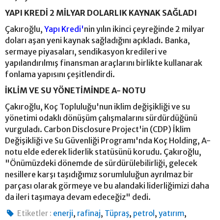
YAPI KREDİ 2 MİLYAR DOLARLIK KAYNAK SAĞLADI
Çakıroğlu,
Yapı Kredi'
nin yılın ikinci çeyreğinde 2 milyar
doları aşan yeni kaynak sağladığını açıkladı. Banka,
sermaye piyasaları, sendikasyon kredileri ve
yapılandırılmış finansman araçlarını birlikte kullanarak
fonlama yapısını çeşitlendirdi.
İKLİM VE SU YÖNETİMİNDE A- NOTU
Çakıroğlu, Koç Topluluğu'nun iklim değişikliği ve su
yönetimi odaklı dönüşüm çalışmalarını sürdürdüğünü
vurguladı. Carbon Disclosure Project'in (CDP) İklim
Değişikliği ve Su Güvenliği Programı'nda Koç Holding, A-
notu elde ederek liderlik statüsünü korudu. Çakıroğlu,
"Önümüzdeki dönemde de sürdürülebilirliği, gelecek
nesillere karşı taşıdığımız sorumluluğun ayrılmaz bir
parçası olarak görmeye ve bu alandaki liderliğimizi daha
da ileri taşımaya devam edeceğiz" dedi.
,
,
,
,
,
Etiketler :
enerji
rafinaj
Tüpraş
petrol
yatırım