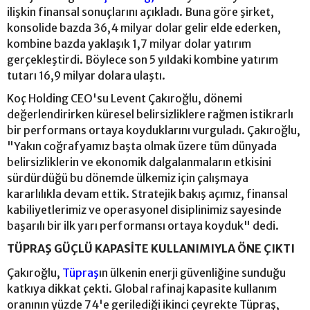
ilişkin finansal sonuçlarını açıkladı. Buna göre şirket,
konsolide bazda 36,4 milyar dolar gelir elde ederken,
kombine bazda yaklaşık 1,7 milyar dolar yatırım
gerçekleştirdi. Böylece son 5 yıldaki kombine yatırım
tutarı 16,9 milyar dolara ulaştı.
Koç Holding CEO'su Levent Çakıroğlu, dönemi
değerlendirirken küresel belirsizliklere rağmen istikrarlı
bir performans ortaya koyduklarını vurguladı. Çakıroğlu,
"Yakın coğrafyamız başta olmak üzere tüm dünyada
belirsizliklerin ve ekonomik dalgalanmaların etkisini
sürdürdüğü bu dönemde ülkemiz için çalışmaya
kararlılıkla devam ettik. Stratejik bakış açımız, finansal
kabiliyetlerimiz ve operasyonel disiplinimiz sayesinde
başarılı bir ilk yarı performansı ortaya koyduk" dedi.
TÜPRAŞ GÜÇLÜ KAPASİTE KULLANIMIYLA ÖNE ÇIKTI
Çakıroğlu,
Tüpraş
ın ülkenin enerji güvenliğine sunduğu
katkıya dikkat çekti. Global rafinaj kapasite kullanım
oranının yüzde 74'e gerilediği ikinci çeyrekte Tüpraş,