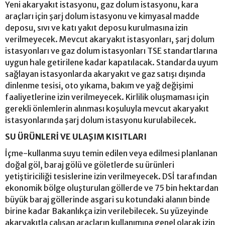
Yeni akaryakıt istasyonu, gaz dolum istasyonu, kara
araçları için şarj dolum istasyonu ve kimyasal madde
deposu, sıvı ve katı yakıt deposu kurulmasına izin
verilmeyecek. Mevcut akaryakıt istasyonları, şarj dolum
istasyonları ve gaz dolum istasyonları TSE standartlarına
uygun hale getirilene kadar kapatılacak. Standarda uyum
sağlayan istasyonlarda akaryakıt ve gaz satışı dışında
dinlenme tesisi, oto yıkama, bakım ve yağ değişimi
faaliyetlerine izin verilmeyecek. Kirlilik oluşmaması için
gerekli önlemlerin alınması koşuluyla mevcut akaryakıt
istasyonlarında şarj dolum istasyonu kurulabilecek.
SU ÜRÜNLERİ VE ULAŞIM KISITLARI
İçme-kullanma suyu temin edilen veya edilmesi planlanan
doğal göl, baraj gölü ve göletlerde su ürünleri
yetiştiriciliği tesislerine izin verilmeyecek. DSİ tarafından
ekonomik bölge oluşturulan göllerde ve 75 bin hektardan
büyük baraj göllerinde asgari su kotundaki alanın binde
birine kadar Bakanlıkça izin verilebilecek. Su yüzeyinde
akaryakıtla çalışan araçların kullanımına genel olarak izin