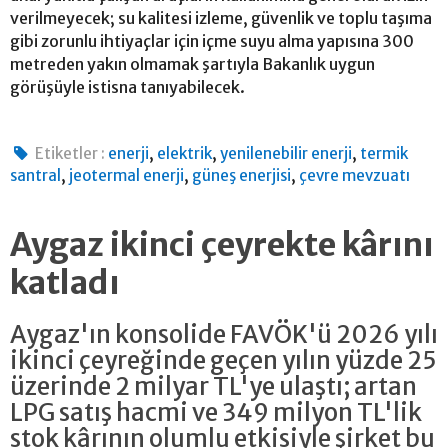
verilmeyecek; su kalitesi izleme, güvenlik ve toplu taşıma
gibi zorunlu ihtiyaçlar için içme suyu alma yapısına 300
metreden yakın olmamak şartıyla Bakanlık uygun
görüşüyle istisna tanıyabilecek.
,
,
,
Etiketler :
enerji
elektrik
yenilenebilir enerji
termik
,
,
,
santral
jeotermal enerji
güneş enerjisi
çevre mevzuatı
Aygaz ikinci çeyrekte kârını
katladı
Aygaz'ın konsolide FAVÖK'ü 2026 yılı
ikinci çeyreğinde geçen yılın yüzde 25
üzerinde 2 milyar TL'ye ulaştı; artan
LPG satış hacmi ve 349 milyon TL'lik
stok kârının olumlu etkisiyle şirket bu