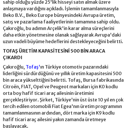
sahip olduğu yüzde 25'lik hisseyi satın almak üzere
anlaşmaya vardığını açıkladı. İşlemin tamamlanmasıyla
Beko B.V., Beko Europe bünyesindeki Avrupa üretim,
satış ve pazarlama faaliyetlerinin tamamına sahip oldu.
Çakıroğlu, bu adımın Arçelik'in karar alma süreçlerini
daha etkin yönetmesine olanak sağlayarak Avrupa'daki
uzun vadeli büyüme hedeflerini destekleyeceğini belirtti.
TOFAŞ ÜRETİM KAPASİTESİNİ 500 BİN ARACA
ÇIKARDI
Çakıroğlu,
Tofaş'
ın Türkiye otomotiv pazarındaki
liderliğini sürdürdüğünü ve yıllık üretim kapasitesini 500
bin araca yükselttiğini belirtti. Tofaş, Bursa fabrikasında
Citroën, FIAT, Opel ve Peugeot markaları için K0 kodlu
orta boy hafif ticari araç ailesinin üretimini
gerçekleştiriyor. Şirket, Türkiye'nin üst üste 10 yıl en çok
tercih edilen otomobili Fiat Egea'nın üretim programının
tamamlanmasının ardından, dört marka için K9 kodlu
hafif ticari araç ailesini yakın zamanda üretmeye
başlayacak.