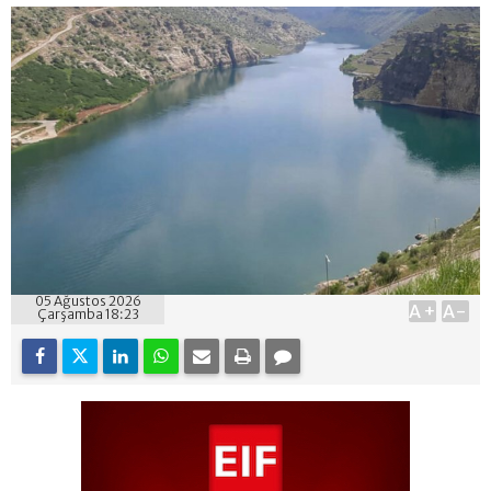
05 Ağustos 2026
A+
A-
Çarşamba 18:23