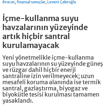
,
,
ihracat
finansal sonuçlar
Levent Çakıroğlu
İçme-kullanma suyu
havzalarının yüzeyinde
artık hiçbir santral
kurulamayacak
Yeni yönetmelikle içme-kullanma
suyu havzalarının su yüzeyinde güneş
ve rüzgar dahil hiçbir enerji
santraline izin verilmeyecek; uzun
mesafeli koruma alanında ise termik
santral, gazlaştırma, biyogaz ve
biyokütle tesisi kurulması tamamen
yasaklandı.