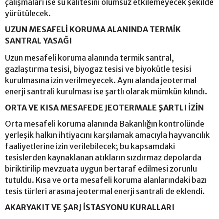
çalışmaları ise su kalitesini olumsuz etkilemeyecek şekilde
yürütülecek.
UZUN MESAFELİ KORUMA ALANINDA TERMİK
SANTRAL YASAĞI
Uzun mesafeli koruma alanında termik santral,
gazlaştırma tesisi, biyogaz tesisi ve biyokütle tesisi
kurulmasına izin verilmeyecek. Aynı alanda jeotermal
enerji santrali kurulması ise şartlı olarak mümkün kılındı.
ORTA VE KISA MESAFEDE JEOTERMALE ŞARTLI İZİN
Orta mesafeli koruma alanında Bakanlığın kontrolünde
yerleşik halkın ihtiyacını karşılamak amacıyla hayvancılık
faaliyetlerine izin verilebilecek; bu kapsamdaki
tesislerden kaynaklanan atıkların sızdırmaz depolarda
biriktirilip mevzuata uygun bertaraf edilmesi zorunlu
tutuldu. Kısa ve orta mesafeli koruma alanlarındaki bazı
tesis türleri arasına jeotermal enerji santrali de eklendi.
AKARYAKIT VE ŞARJ İSTASYONU KURALLARI