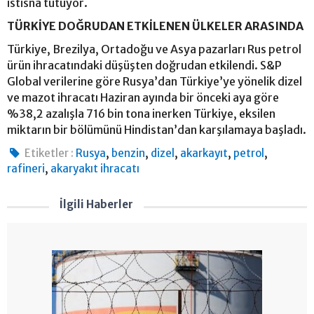
istisna tutuyor.
TÜRKİYE DOĞRUDAN ETKİLENEN ÜLKELER ARASINDA
Türkiye, Brezilya, Ortadoğu ve Asya pazarları Rus petrol
ürün ihracatındaki düşüşten doğrudan etkilendi. S&P
Global verilerine göre Rusya’dan Türkiye’ye yönelik dizel
ve mazot ihracatı Haziran ayında bir önceki aya göre
%38,2 azalışla 716 bin tona inerken Türkiye, eksilen
miktarın bir bölümünü Hindistan’dan karşılamaya başladı.
,
,
,
,
,
Etiketler :
Rusya
benzin
dizel
akarkayıt
petrol
,
rafineri
akaryakıt ihracatı
İlgili Haberler