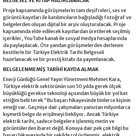
BELGESEL VE KİTAP HAZIRLANACAK
Proje kapsamında görüşmelerin tam deşifreleri, ses ve
görüntü kayıtları ile katılımcıların bağışladığı fotoğraf ve
belgelerden oluşan dijital bir arşiv oluşturulacak. Proje
kapsamında elde edilecek kayıtlardan üretilerek seçilmiş
içerikler, YouTube kanalı ile sosyal medya hesaplarında
da paylaşılacak. Öte yandan görüşmelerden derlenen
kesitlerle bir Türkiye Elektrik Tarihi Belgeseli
hazırlanacak ve bir prestij kitabı da yayımlanacak.
BELGELENMEMİŞ TARİHİ KAYDA ALMAK
Enerji Günlüğü Genel Yayın Yönetmeni Mehmet Kara,
Türkiye elektrik sektörünün son 50 yılda gerek ölçek
büyüklüğü gerekse teknoloji açısından büyük bir yol kat
ettiğini belirterek “Bu başarı hikayesinde binlerce kişinin
emeği var. Geçmişe dair çalışmaları yansıtan milyonlarca
kıymetli belge de erişilmeyi bekliyor. Ancak Türkiye
elektrik tarihi, sadece belgelere işlenmiş metin ve
görüntülerden ibaret değil. Konuya dair pek çok bilgi bu
başarı hikayesinde bir şekilde rol üstlenmiş, elektrik