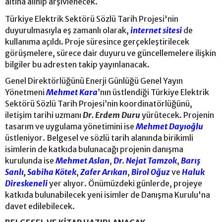
altına alınıp arşivlenecek.
Türkiye Elektrik Sektörü Sözlü Tarih Projesi'nin
duyurulmasıyla eş zamanlı olarak,
internet sitesi
de
kullanıma açıldı. Proje süresince gerçekleştirilecek
görüşmelere, sürece dair duyuru ve güncellemelere ilişkin
bilgiler bu adresten takip yayınlanacak.
Genel Direktörlüğünü Enerji Günlüğü Genel Yayın
Yönetmeni
Mehmet Kara
’nın üstlendiği Türkiye Elektrik
Sektörü Sözlü Tarih Projesi’nin koordinatörlüğünü,
iletişim tarihi uzmanı
Dr. Erdem Duru
yürütecek. Projenin
tasarım ve uygulama yönetimini ise
Mehmet Dayıoğlu
üstleniyor. Belgesel ve sözlü tarih alanında birikimli
isimlerin de katkıda bulunacağı projenin danışma
kurulunda ise
Mehmet Aslan
,
Dr. Nejat Tamzok
,
Barış
Sanlı,
Sabiha Kötek
,
Zafer Arıkan
,
Birol Oğuz
ve
Haluk
Direskeneli
yer alıyor. Önümüzdeki günlerde, projeye
katkıda bulunabilecek yeni isimler de Danışma Kurulu'na
davet edilebilecek.